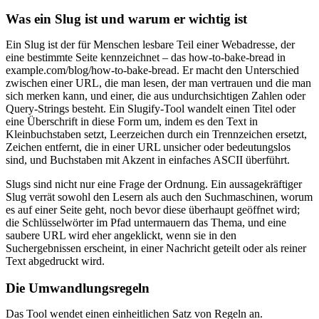
Was ein Slug ist und warum er wichtig ist
Ein Slug ist der für Menschen lesbare Teil einer Webadresse, der
eine bestimmte Seite kennzeichnet – das how-to-bake-bread in
example.com/blog/how-to-bake-bread. Er macht den Unterschied
zwischen einer URL, die man lesen, der man vertrauen und die man
sich merken kann, und einer, die aus undurchsichtigen Zahlen oder
Query-Strings besteht. Ein Slugify-Tool wandelt einen Titel oder
eine Überschrift in diese Form um, indem es den Text in
Kleinbuchstaben setzt, Leerzeichen durch ein Trennzeichen ersetzt,
Zeichen entfernt, die in einer URL unsicher oder bedeutungslos
sind, und Buchstaben mit Akzent in einfaches ASCII überführt.
Slugs sind nicht nur eine Frage der Ordnung. Ein aussagekräftiger
Slug verrät sowohl den Lesern als auch den Suchmaschinen, worum
es auf einer Seite geht, noch bevor diese überhaupt geöffnet wird;
die Schlüsselwörter im Pfad untermauern das Thema, und eine
saubere URL wird eher angeklickt, wenn sie in den
Suchergebnissen erscheint, in einer Nachricht geteilt oder als reiner
Text abgedruckt wird.
Die Umwandlungsregeln
Das Tool wendet einen einheitlichen Satz von Regeln an.