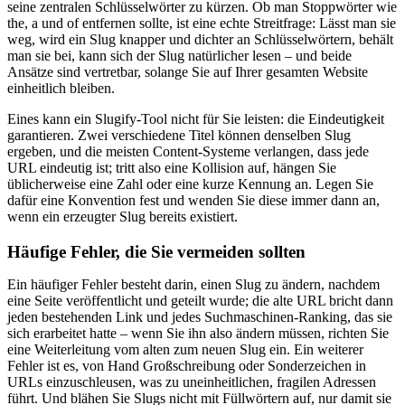
seine zentralen Schlüsselwörter zu kürzen. Ob man Stoppwörter wie
the, a und of entfernen sollte, ist eine echte Streitfrage: Lässt man sie
weg, wird ein Slug knapper und dichter an Schlüsselwörtern, behält
man sie bei, kann sich der Slug natürlicher lesen – und beide
Ansätze sind vertretbar, solange Sie auf Ihrer gesamten Website
einheitlich bleiben.
Eines kann ein Slugify-Tool nicht für Sie leisten: die Eindeutigkeit
garantieren. Zwei verschiedene Titel können denselben Slug
ergeben, und die meisten Content-Systeme verlangen, dass jede
URL eindeutig ist; tritt also eine Kollision auf, hängen Sie
üblicherweise eine Zahl oder eine kurze Kennung an. Legen Sie
dafür eine Konvention fest und wenden Sie diese immer dann an,
wenn ein erzeugter Slug bereits existiert.
Häufige Fehler, die Sie vermeiden sollten
Ein häufiger Fehler besteht darin, einen Slug zu ändern, nachdem
eine Seite veröffentlicht und geteilt wurde; die alte URL bricht dann
jeden bestehenden Link und jedes Suchmaschinen-Ranking, das sie
sich erarbeitet hatte – wenn Sie ihn also ändern müssen, richten Sie
eine Weiterleitung vom alten zum neuen Slug ein. Ein weiterer
Fehler ist es, von Hand Großschreibung oder Sonderzeichen in
URLs einzuschleusen, was zu uneinheitlichen, fragilen Adressen
führt. Und blähen Sie Slugs nicht mit Füllwörtern auf, nur damit sie