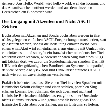
genauso: Aus Hello, World! wird hello-world, weil das Komma und
das Ausrufezeichen entfernt werden und aus dem einzelnen
Leerzeichen ein Bindestrich wird.
Der Umgang mit Akzenten und Nicht-ASCII-
Zeichen
Buchstaben mit Akzenten und Sonderbuchstaben werden in ihre
nächstgelegenen einfachen ASCII-Entsprechungen transliteriert, statt
gelöscht zu werden, sodass die Bedeutung erhalten bleibt. Aus
einem e mit Akut wird ein einfaches e, aus einem u mit Umlaut wird
ein einfaches u, und so ergibt ein französischer oder deutscher Titel
weiterhin einen lesbaren, wiedererkennbaren Slug statt eines Slugs
mit Lücken dort, wo zuvor die Sonderbuchstaben standen. Das hält
URLs mit der größtmöglichen Bandbreite an Systemen kompatibel,
da viele Server, Analyse-Tools und Link-Parser einfaches ASCII
nach wie vor am zuverlässigsten verarbeiten.
Praktisch bedeutet das, dass Sie einen Titel in vielen Sprachen mit
lateinischer Schrift einfügen und einen stabilen, portablen Slug
erhalten können. Bei Schriften, die sich überhaupt nicht auf
lateinische Buchstaben abbilden lassen, gibt es unter Umständen
nichts zu transliterieren – und genau deshalb benötigt das Tool
lateinische Buchstaben oder Zahlen, um ein Ergebnis zu liefern.