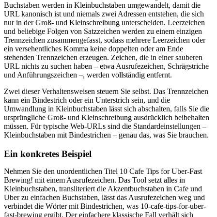
Buchstaben werden in Kleinbuchstaben umgewandelt, damit die
URL kanonisch ist und niemals zwei Adressen entstehen, die sich
nur in der Groß- und Kleinschreibung unterscheiden. Leerzeichen
und beliebige Folgen von Satzzeichen werden zu einem einzigen
Trennzeichen zusammengefasst, sodass mehrere Leerzeichen oder
ein versehentliches Komma keine doppelten oder am Ende
stehenden Trennzeichen erzeugen. Zeichen, die in einer sauberen
URL nichts zu suchen haben – etwa Ausrufezeichen, Schrägstriche
und Anführungszeichen –, werden vollständig entfernt.
Zwei dieser Verhaltensweisen steuern Sie selbst. Das Trennzeichen
kann ein Bindestrich oder ein Unterstrich sein, und die
Umwandlung in Kleinbuchstaben lässt sich abschalten, falls Sie die
ursprüngliche Groß- und Kleinschreibung ausdrücklich beibehalten
müssen. Für typische Web-URLs sind die Standardeinstellungen –
Kleinbuchstaben mit Bindestrichen – genau das, was Sie brauchen.
Ein konkretes Beispiel
Nehmen Sie den unordentlichen Titel 10 Cafe Tips for Uber-Fast
Brewing! mit einem Ausrufezeichen. Das Tool setzt alles in
Kleinbuchstaben, transliteriert die Akzentbuchstaben in Cafe und
Uber zu einfachen Buchstaben, lässt das Ausrufezeichen weg und
verbindet die Wörter mit Bindestrichen, was 10-cafe-tips-for-uber-
fast-brewing ergibt. Der einfachere klassische Fall verhält sich