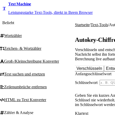
Text Machine
T
Leistungsstarke Text-Tools, direkt in Ihrem Browser
Beliebt
Startseite
/
Text-Tools
/
Aut
Wortzähler
Autokey-Chiffr
Zeichen- & Wortzähler
Verschlüsseln und entsch
Nachricht selbst ihn for
Berechnung live aufbaut.
Groß-/Kleinschreibung Konverter
Verschlüsseln
Ents
Anfangsschlüsselwort
Text suchen und ersetzen
Schlüsselwort
Zeilenumbrüche entfernen
Geben Sie ein kurzes Anf
HTML zu Text Konverter
Schlüssel nie wiederhol
im Schlüsselwort werden 
Zähler & Analyse
Klartext