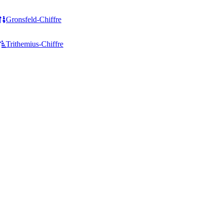
Gronsfeld-Chiffre
Trithemius-Chiffre
Zeilenoperationen
HTML & Code
Zeilenumbrüche hinzufügen
HTML zu Text Konverter
Zeilenumbrüche entfernen
Text zu HTML Konverter
Leerzeilen entfernen
HTML-Listen-Generator