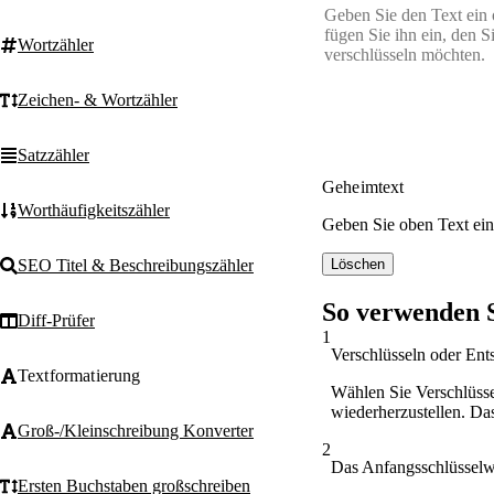
Wortzähler
Zeichen- & Wortzähler
Satzzähler
Geheimtext
Worthäufigkeitszähler
Geben Sie oben Text ein
Löschen
SEO Titel & Beschreibungszähler
So verwenden S
Diff-Prüfer
1
Verschlüsseln oder Ent
Textformatierung
Wählen Sie Verschlüss
wiederherzustellen. Da
Groß-/Kleinschreibung Konverter
2
Das Anfangsschlüsselw
Ersten Buchstaben großschreiben