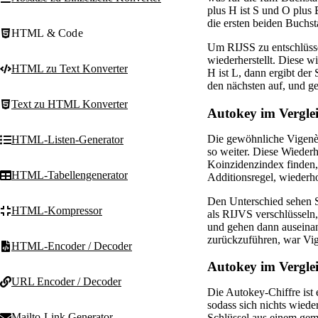
plus H ist S und O plus 
die ersten beiden Buchst
HTML & Code
Um RIJSS zu entschlüsse
wiederherstellt. Diese w
HTML zu Text Konverter
H ist L, dann ergibt der
den nächsten auf, und ge
Text zu HTML Konverter
Autokey im Verglei
Die gewöhnliche Vigenè
HTML-Listen-Generator
so weiter. Diese Wiederh
Koinzidenzindex finden,
HTML-Tabellengenerator
Additionsregel, wiederho
Den Unterschied sehen 
HTML-Kompressor
als RIJVS verschlüsseln
und gehen dann auseinan
zurückzuführen, war Vige
HTML-Encoder / Decoder
Autokey im Vergle
URL Encoder / Decoder
Die Autokey-Chiffre ist 
sodass sich nichts wiede
Mailto-Link Generator
Schlüssel aus einem gem