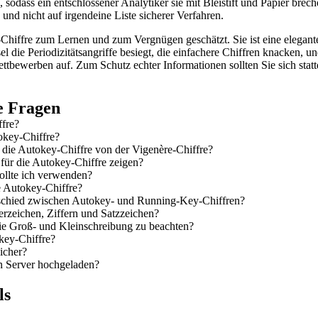
, sodass ein entschlossener Analytiker sie mit Bleistift und Papier brec
 und nicht auf irgendeine Liste sicherer Verfahren.
Chiffre zum Lernen und zum Vergnügen geschätzt. Sie ist eine elegante
el die Periodizitätsangriffe besiegt, die einfachere Chiffren knacken, 
ttbewerben auf. Zum Schutz echter Informationen sollten Sie sich stat
te Fragen
ffre?
okey-Chiffre?
h die Autokey-Chiffre von der Vigenère-Chiffre?
 für die Autokey-Chiffre zeigen?
ollte ich verwenden?
e Autokey-Chiffre?
rschied zwischen Autokey- und Running-Key-Chiffren?
erzeichen, Ziffern und Satzzeichen?
die Groß- und Kleinschreibung zu beachten?
key-Chiffre?
sicher?
n Server hochgeladen?
ls