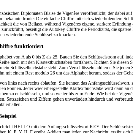
ösischen Diplomaten Blaise de Vigenère veröffentlicht, der dabei auf 
eine bekannte Ironie: Die einfache Chiffre mit sich wiederholendem Schlü
ichkeit die von Bellaso, während Vigenères eigene, stärkere Erfindung
l zurückführt, beseitigt die Autokey-Chiffre die Periodizität, die späte
ch wiederholende Schlüssel zu knacken.
iffre funktioniert
habet von A als 0 bis Z als 25. Bauen Sie den Schlüsselstrom auf, ind
eihe nach mit den Klartextbuchstaben fortfahren. Richten Sie diesen S
n ein Schlüsselbuchstabe steht. Zum Verschlüsseln addieren Sie jeden
hn mit einem Rest modulo 26 um das Alphabet herum, sodass der Gehe
on links nach rechts ablaufen. Sie kennen das Anfangsschlüsselwort, s
len können. Jeder wiederhergestellte Klartextbuchstabe wird dann an 
ben zu entschlüsseln, und so weiter bis zum Ende. Wie bei der Vigenè
n, Satzzeichen und Ziffern gehen unverändert hindurch und verbrauch
bt erhalten.
eispiel
achricht HELLO mit dem Anfangsschlüsselwort KEY. Der Schlüsselstrom
en K, E, Y, H, E ergibt. Addiert man jeden zur Nachricht, ergibt sich H p