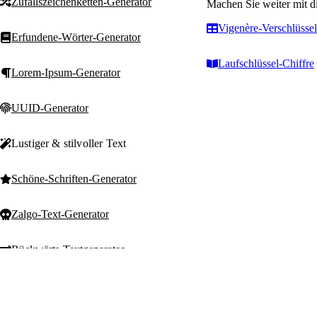
Zufallszeichenketten-Generator
Machen Sie weiter mit d
Vigenère-Verschlüsse
Erfundene-Wörter-Generator
Laufschlüssel-Chiffre
Lorem-Ipsum-Generator
UUID-Generator
Lustiger & stilvoller Text
Schöne-Schriften-Generator
Zalgo-Text-Generator
Rückwärts-Textgenerator
T
Text Machine
Text umdrehen
Kostenlose, schnelle un