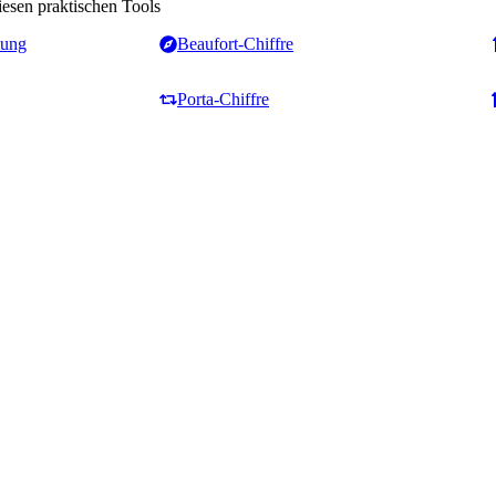
iesen praktischen Tools
lung
Beaufort-Chiffre
Porta-Chiffre
Zähler & Analyse
Textformatierung
Wortzähler
Groß-/Kleinschreibung
Zeichen- & Wortzähler
Konverter
d
Satzzähler
Ersten Buchstaben