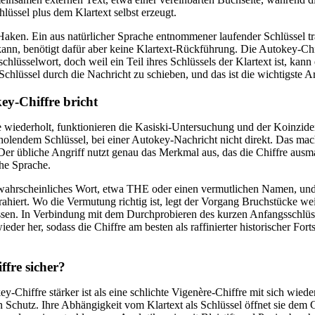
üssel plus dem Klartext selbst erzeugt.
Haken. Ein aus natürlicher Sprache entnommener laufender Schlüssel trägt
kann, benötigt dafür aber keine Klartext-Rückführung. Die Autokey-Ch
lüsselwort, doch weil ein Teil ihres Schlüssels der Klartext ist, kann e
Schlüssel durch die Nachricht zu schieben, und das ist die wichtigste
ey-Chiffre bricht
ie wiederholt, funktionieren die Kasiski-Untersuchung und der Koinzi
holendem Schlüssel, bei einer Autokey-Nachricht nicht direkt. Das macht
 Der übliche Angriff nutzt genau das Merkmal aus, das die Chiffre ausmac
che Sprache.
n wahrscheinliches Wort, etwa THE oder einen vermutlichen Namen, und
rahiert. Wo die Vermutung richtig ist, legt der Vorgang Bruchstücke weit
ssen. In Verbindung mit dem Durchprobieren des kurzen Anfangsschlüss
er her, sodass die Chiffre am besten als raffinierter historischer Forts
ffre sicher?
-Chiffre stärker ist als eine schlichte Vigenère-Chiffre mit sich wied
 Schutz. Ihre Abhängigkeit vom Klartext als Schlüssel öffnet sie dem 