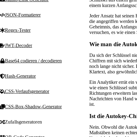
einem kurzen Anfangsschl
JSON-Formatierer
Jeder Ansatz hat seinen 
die angegriffen werden 
Geheimnis, das Anfangssch
Regex-Tester
versuchen, es wie einen 
Wie man die Autok
JWT-Decoder
Da sich der Schlüssel n
Base64 codieren / decodieren
Chiffren mit sich wieder
noch lange nicht sicher.
Klartext, also gewöhnli
Hash-Generator
Ein Analytiker errät ei
wie einen Schlüssel subt
CSS-Verlaufsgenerator
Richtungen erweitern la
Nachrichten von Hand wied
ist.
CSS-Box-Shadow-Generator
Ist die Autokey-Chi
Zufallsgeneratoren
Nein. Obwohl die Autokey
Maßstäben keinen echten