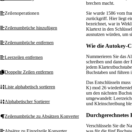
brechen macht.
Zeilenoperationen
Sie wurde 1586 vom franz
zurückgriff. Hier liegt 
bezeichnet, war in Wirkl
Zeilenumbrüche hinzufügen
Klartext in den Schlüsse
ausnutzen würden, um si
Zeilenumbrüche entfernen
Wie die Autokey-Ch
Nummerieren Sie das Alp
Leerzeilen entfernen
schreiben und dann der R
jedem Klartextbuchstabe
Doppelte Zeilen entfernen
Buchstaben und führen i
Das Entschlüsseln muss v
Liste alphabetisch sortieren
K) mod 26 wiederherstel
um den nächsten Buchsta
umgewandelt: Leerzeiche
Alphabetischer Sortierer
und Kleinschreibung blei
Durchgerechnetes B
Zeilenumbrüche zu Absätzen Konverter
Verschlüsseln Sie die N
was für die fünf Buchstab
Absätze zu Einzelzeile Konverter