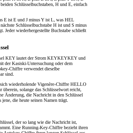
en beiden Schlüsselbuchstaben, H und E, einfach
s E ist E und J minus Y ist L, was HEL
r nächste Schlüsselbuchstabe H ist und S minus
t. Jeder wiederhergestellte Buchstabe schließt
ssel
hlüssel KEY lautet der Strom KEYKEYKEY und
 mit der Kasiski-Untersuchung oder dem
okey-Chiffre verwendet dieselbe
ar sind.
e sich wiederholende Vigenère-Chiffre HELLO
überein, solange das Schlüsselwort reicht,
ne Änderung, die Nachricht in den Schlüssel
s jene, die heute seinen Namen trägt.
ssel, der so lang wie die Nachricht ist,
 stammt. Eine Running-Key-Chiffre bezieht ihren
e Autokey-Chiffre ihren langen Schlüssel aus