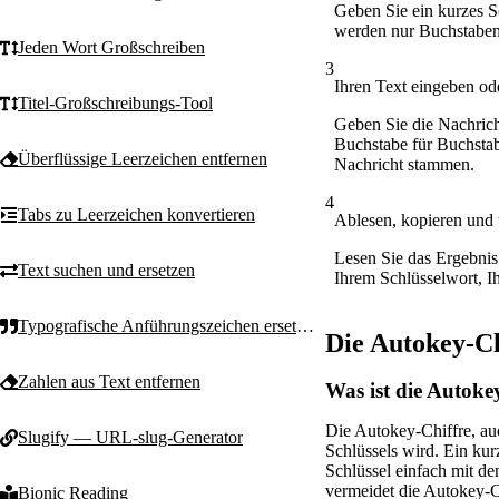
Geben Sie ein kurzes S
werden nur Buchstaben 
Jeden Wort Großschreiben
3
Ihren Text eingeben od
Titel-Großschreibungs-Tool
Geben Sie die Nachrich
Buchstabe für Buchstab
Überflüssige Leerzeichen entfernen
Nachricht stammen.
4
Tabs zu Leerzeichen konvertieren
Ablesen, kopieren und 
Lesen Sie das Ergebnis 
Text suchen und ersetzen
Ihrem Schlüsselwort, Ih
Typografische Anführungszeichen ersetzen
Die Autokey-Ch
Zahlen aus Text entfernen
Was ist die Autoke
Die Autokey-Chiffre, auc
Slugify — URL-slug-Generator
Schlüssels wird. Ein kur
Schlüssel einfach mit de
vermeidet die Autokey-Ch
Bionic Reading