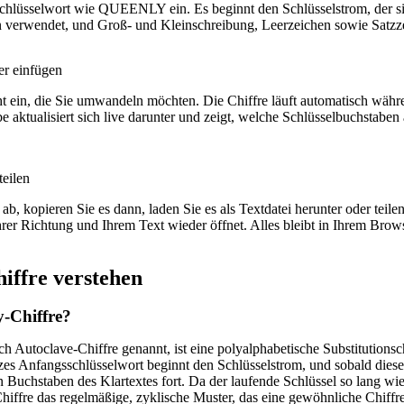
chlüsselwort wie QUEENLY ein. Es beginnt den Schlüsselstrom, der sich
verwendet, und Groß- und Kleinschreibung, Leerzeichen sowie Satzze
er einfügen
t ein, die Sie umwandeln möchten. Die Chiffre läuft automatisch wäh
e aktualisiert sich live darunter und zeigt, welche Schlüsselbuchstabe
teilen
ab, kopieren Sie es dann, laden Sie es als Textdatei herunter oder teil
rer Richtung und Ihrem Text wieder öffnet. Alles bleibt in Ihrem Brows
iffre verstehen
y-Chiffre?
h Autoclave-Chiffre genannt, ist eine polyalphabetische Substitutionschi
zes Anfangsschlüsselwort beginnt den Schlüsselstrom, und sobald diese
n Buchstaben des Klartextes fort. Da der laufende Schlüssel so lang wie 
iffre das regelmäßige, zyklische Muster, das eine gewöhnliche Chiffre