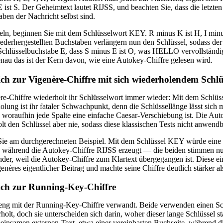
E ist S. Der Geheimtext lautet RIJSS, und beachten Sie, dass die letzt
aben der Nachricht selbst sind.
ln, beginnen Sie mit dem Schlüsselwort KEY. R minus K ist H, I minu
iederhergestellten Buchstaben verlängern nun den Schlüssel, sodass de
 Schlüsselbuchstabe E, dass S minus E ist O, was HELLO vervollständig
nau das ist der Kern davon, wie eine Autokey-Chiffre gelesen wird.
ch zur Vigenère-Chiffre mit sich wiederholendem Schlü
re-Chiffre wiederholt ihr Schlüsselwort immer wieder: Mit dem Sc
olung ist ihr fataler Schwachpunkt, denn die Schlüssellänge lässt sich
 woraufhin jede Spalte eine einfache Caesar-Verschiebung ist. Die Aut
lt den Schlüssel aber nie, sodass diese klassischen Tests nicht anwendb
Sie am durchgerechneten Beispiel. Mit dem Schlüssel KEY würde ein
, während die Autokey-Chiffre RIJSS erzeugt — die beiden stimmen nur 
der, weil die Autokey-Chiffre zum Klartext übergegangen ist. Diese ei
nères eigentlicher Beitrag und machte seine Chiffre deutlich stärker al
ich zur Running-Key-Chiffre
eng mit der Running-Key-Chiffre verwandt. Beide verwenden einen Schlü
rholt, doch sie unterscheiden sich darin, woher dieser lange Schlüssel
einsamen externen Text, etwa einer vereinbarten Buchseite, während di