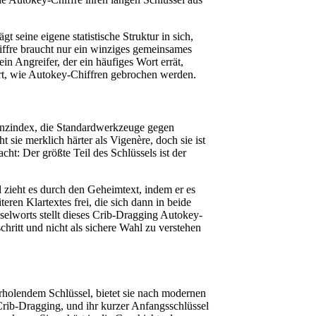
 seine eigene statistische Struktur in sich,
iffre braucht nur ein winziges gemeinsames
in Angreifer, der ein häufiges Wort errät,
 Art, wie Autokey-Chiffren gebrochen werden.
denzindex, die Standardwerkzeuge gegen
 sie merklich härter als Vigenère, doch sie ist
ht: Der größte Teil des Schlüssels ist der
 zieht es durch den Geheimtext, indem er es
eren Klartextes frei, die sich dann in beide
elworts stellt dieses Crib-Dragging Autokey-
chritt und nicht als sichere Wahl zu verstehen
erholendem Schlüssel, bietet sie nach modernen
Crib-Dragging, und ihr kurzer Anfangsschlüssel