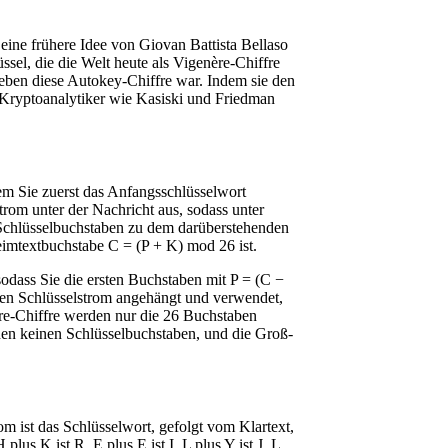
eine frühere Idee von Giovan Battista Bellaso
ssel, die die Welt heute als Vigenère-Chiffre
 eben diese Autokey-Chiffre war. Indem sie den
re Kryptoanalytiker wie Kasiski und Friedman
em Sie zuerst das Anfangsschlüsselwort
trom unter der Nachricht aus, sodass unter
 Schlüsselbuchstaben zu dem darüberstehenden
imtextbuchstabe C = (P + K) mod 26 ist.
odass Sie die ersten Buchstaben mit P = (C −
den Schlüsselstrom angehängt und verwendet,
re-Chiffre werden nur die 26 Buchstaben
en keinen Schlüsselbuchstaben, und die Groß-
 ist das Schlüsselwort, gefolgt vom Klartext,
lus K ist R, E plus E ist I, L plus Y ist J, L