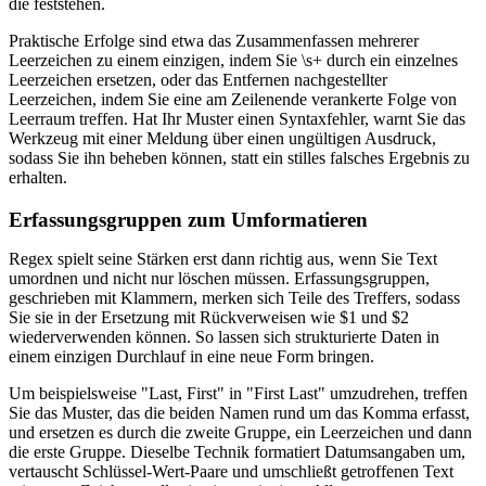
die feststehen.
Praktische Erfolge sind etwa das Zusammenfassen mehrerer
Leerzeichen zu einem einzigen, indem Sie \s+ durch ein einzelnes
Leerzeichen ersetzen, oder das Entfernen nachgestellter
Leerzeichen, indem Sie eine am Zeilenende verankerte Folge von
Leerraum treffen. Hat Ihr Muster einen Syntaxfehler, warnt Sie das
Werkzeug mit einer Meldung über einen ungültigen Ausdruck,
sodass Sie ihn beheben können, statt ein stilles falsches Ergebnis zu
erhalten.
Erfassungsgruppen zum Umformatieren
Regex spielt seine Stärken erst dann richtig aus, wenn Sie Text
umordnen und nicht nur löschen müssen. Erfassungsgruppen,
geschrieben mit Klammern, merken sich Teile des Treffers, sodass
Sie sie in der Ersetzung mit Rückverweisen wie $1 und $2
wiederverwenden können. So lassen sich strukturierte Daten in
einem einzigen Durchlauf in eine neue Form bringen.
Um beispielsweise "Last, First" in "First Last" umzudrehen, treffen
Sie das Muster, das die beiden Namen rund um das Komma erfasst,
und ersetzen es durch die zweite Gruppe, ein Leerzeichen und dann
die erste Gruppe. Dieselbe Technik formatiert Datumsangaben um,
vertauscht Schlüssel-Wert-Paare und umschließt getroffenen Text