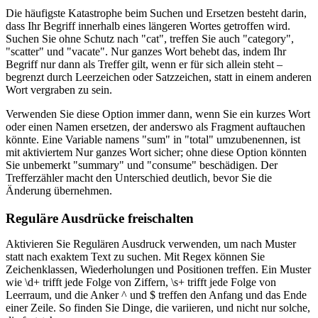
Die häufigste Katastrophe beim Suchen und Ersetzen besteht darin,
dass Ihr Begriff innerhalb eines längeren Wortes getroffen wird.
Suchen Sie ohne Schutz nach "cat", treffen Sie auch "category",
"scatter" und "vacate". Nur ganzes Wort behebt das, indem Ihr
Begriff nur dann als Treffer gilt, wenn er für sich allein steht –
begrenzt durch Leerzeichen oder Satzzeichen, statt in einem anderen
Wort vergraben zu sein.
Verwenden Sie diese Option immer dann, wenn Sie ein kurzes Wort
oder einen Namen ersetzen, der anderswo als Fragment auftauchen
könnte. Eine Variable namens "sum" in "total" umzubenennen, ist
mit aktiviertem Nur ganzes Wort sicher; ohne diese Option könnten
Sie unbemerkt "summary" und "consume" beschädigen. Der
Trefferzähler macht den Unterschied deutlich, bevor Sie die
Änderung übernehmen.
Reguläre Ausdrücke freischalten
Aktivieren Sie Regulären Ausdruck verwenden, um nach Muster
statt nach exaktem Text zu suchen. Mit Regex können Sie
Zeichenklassen, Wiederholungen und Positionen treffen. Ein Muster
wie \d+ trifft jede Folge von Ziffern, \s+ trifft jede Folge von
Leerraum, und die Anker ^ und $ treffen den Anfang und das Ende
einer Zeile. So finden Sie Dinge, die variieren, und nicht nur solche,