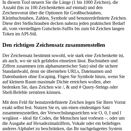
In diesem Tool steuern Sie die Länge (1 bis 1000 Zeichen), die
Anzahl (bis zu 100 Zeichenketten auf einmal) und den
Zeichenvorrat über die Optionen für Großbuchstaben,
Kleinbuchstaben, Zahlen, Symbole und benutzerdefinierte Zeichen.
Diese drei Stellschrauben decken nahezu jeden praktischen Bedarf
ab, vom vierstelligen Gutschein-Suffix bis zum 64 Zeichen langen
Token im API-Stil.
Den richtigen Zeichensatz zusammenstellen
Der Zeichensatz bestimmt sowohl, wie stark eine Zeichenkette ist,
als auch, wo sie sich gefahrlos einsetzen lässt. Buchstaben und
Ziffern zusammen (ein alphanumerischer Satz) sind die sichere
Standardwahl, denn sie überstehen URLs, Dateinamen und
Datenbanken ohne Escaping. Fügen Sie Symbole hinzu, wenn Sie
auf kleinem Raum maximale Dichte erreichen wollen, aber
bedenken Sie, dass Zeichen wie /, & und # Query-Strings oder
Shell-Befehle zerstören können.
Mit dem Feld für benutzerdefinierte Zeichen legen Sie Ihren Vorrat
exakt selbst fest. Nutzen Sie es, um einen eindeutigen Satz
zusammenzustellen, der Verwechslungszeichen wie O, 0, I und l
weglässt – ideal für Codes, die Menschen laut vorlesen –, oder um
die Ausgabe auf Hexadezimalziffern, Vokale oder ein beliebiges
anderes Alphabet zu beschränken, das Ihr nachgelagertes System