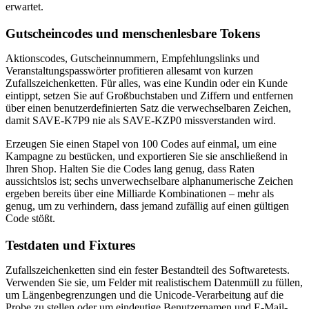
erwartet.
Gutscheincodes und menschenlesbare Tokens
Aktionscodes, Gutscheinnummern, Empfehlungslinks und
Veranstaltungspasswörter profitieren allesamt von kurzen
Zufallszeichenketten. Für alles, was eine Kundin oder ein Kunde
eintippt, setzen Sie auf Großbuchstaben und Ziffern und entfernen
über einen benutzerdefinierten Satz die verwechselbaren Zeichen,
damit SAVE-K7P9 nie als SAVE-KZP0 missverstanden wird.
Erzeugen Sie einen Stapel von 100 Codes auf einmal, um eine
Kampagne zu bestücken, und exportieren Sie sie anschließend in
Ihren Shop. Halten Sie die Codes lang genug, dass Raten
aussichtslos ist; sechs unverwechselbare alphanumerische Zeichen
ergeben bereits über eine Milliarde Kombinationen – mehr als
genug, um zu verhindern, dass jemand zufällig auf einen gültigen
Code stößt.
Testdaten und Fixtures
Zufallszeichenketten sind ein fester Bestandteil des Softwaretests.
Verwenden Sie sie, um Felder mit realistischem Datenmüll zu füllen,
um Längenbegrenzungen und die Unicode-Verarbeitung auf die
Probe zu stellen oder um eindeutige Benutzernamen und E-Mail-