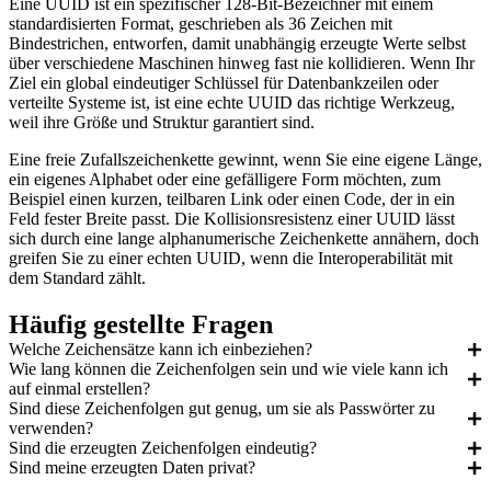
Eine UUID ist ein spezifischer 128-Bit-Bezeichner mit einem
standardisierten Format, geschrieben als 36 Zeichen mit
Bindestrichen, entworfen, damit unabhängig erzeugte Werte selbst
über verschiedene Maschinen hinweg fast nie kollidieren. Wenn Ihr
Ziel ein global eindeutiger Schlüssel für Datenbankzeilen oder
verteilte Systeme ist, ist eine echte UUID das richtige Werkzeug,
weil ihre Größe und Struktur garantiert sind.
Eine freie Zufallszeichenkette gewinnt, wenn Sie eine eigene Länge,
ein eigenes Alphabet oder eine gefälligere Form möchten, zum
Beispiel einen kurzen, teilbaren Link oder einen Code, der in ein
Feld fester Breite passt. Die Kollisionsresistenz einer UUID lässt
sich durch eine lange alphanumerische Zeichenkette annähern, doch
greifen Sie zu einer echten UUID, wenn die Interoperabilität mit
dem Standard zählt.
Häufig gestellte Fragen
Welche Zeichensätze kann ich einbeziehen?
Wie lang können die Zeichenfolgen sein und wie viele kann ich
auf einmal erstellen?
Sind diese Zeichenfolgen gut genug, um sie als Passwörter zu
verwenden?
Sind die erzeugten Zeichenfolgen eindeutig?
Sind meine erzeugten Daten privat?