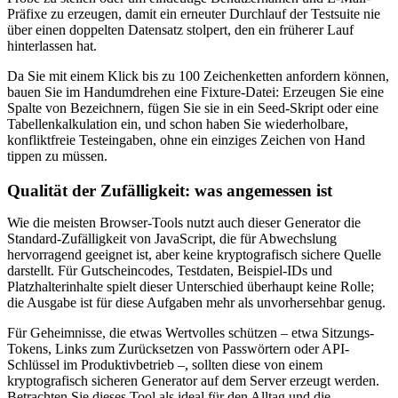
Präfixe zu erzeugen, damit ein erneuter Durchlauf der Testsuite nie
über einen doppelten Datensatz stolpert, den ein früherer Lauf
hinterlassen hat.
Da Sie mit einem Klick bis zu 100 Zeichenketten anfordern können,
bauen Sie im Handumdrehen eine Fixture-Datei: Erzeugen Sie eine
Spalte von Bezeichnern, fügen Sie sie in ein Seed-Skript oder eine
Tabellenkalkulation ein, und schon haben Sie wiederholbare,
konfliktfreie Testeingaben, ohne ein einziges Zeichen von Hand
tippen zu müssen.
Qualität der Zufälligkeit: was angemessen ist
Wie die meisten Browser-Tools nutzt auch dieser Generator die
Standard-Zufälligkeit von JavaScript, die für Abwechslung
hervorragend geeignet ist, aber keine kryptografisch sichere Quelle
darstellt. Für Gutscheincodes, Testdaten, Beispiel-IDs und
Platzhalterinhalte spielt dieser Unterschied überhaupt keine Rolle;
die Ausgabe ist für diese Aufgaben mehr als unvorhersehbar genug.
Für Geheimnisse, die etwas Wertvolles schützen – etwa Sitzungs-
Tokens, Links zum Zurücksetzen von Passwörtern oder API-
Schlüssel im Produktivbetrieb –, sollten diese von einem
kryptografisch sicheren Generator auf dem Server erzeugt werden.
Betrachten Sie dieses Tool als ideal für den Alltag und die