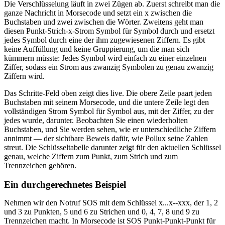
Die Verschlüsselung läuft in zwei Zügen ab. Zuerst schreibt man die
ganze Nachricht in Morsecode und setzt ein x zwischen die
Buchstaben und zwei zwischen die Wörter. Zweitens geht man
diesen Punkt-Strich-x-Strom Symbol für Symbol durch und ersetzt
jedes Symbol durch eine der ihm zugewiesenen Ziffern. Es gibt
keine Auffüllung und keine Gruppierung, um die man sich
kümmern müsste: Jedes Symbol wird einfach zu einer einzelnen
Ziffer, sodass ein Strom aus zwanzig Symbolen zu genau zwanzig
Ziffern wird.
Das Schritte-Feld oben zeigt dies live. Die obere Zeile paart jeden
Buchstaben mit seinem Morsecode, und die untere Zeile legt den
vollständigen Strom Symbol für Symbol aus, mit der Ziffer, zu der
jedes wurde, darunter. Beobachten Sie einen wiederholten
Buchstaben, und Sie werden sehen, wie er unterschiedliche Ziffern
annimmt — der sichtbare Beweis dafür, wie Pollux seine Zahlen
streut. Die Schlüsseltabelle darunter zeigt für den aktuellen Schlüssel
genau, welche Ziffern zum Punkt, zum Strich und zum
Trennzeichen gehören.
Ein durchgerechnetes Beispiel
Nehmen wir den Notruf SOS mit dem Schlüssel x...x--xxx, der 1, 2
und 3 zu Punkten, 5 und 6 zu Strichen und 0, 4, 7, 8 und 9 zu
Trennzeichen macht. In Morsecode ist SOS Punkt-Punkt-Punkt für