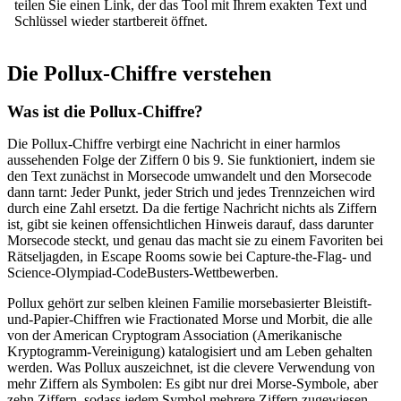
teilen Sie einen Link, der das Tool mit Ihrem exakten Text und
Schlüssel wieder startbereit öffnet.
Die Pollux-Chiffre verstehen
Was ist die Pollux-Chiffre?
Die Pollux-Chiffre verbirgt eine Nachricht in einer harmlos
aussehenden Folge der Ziffern 0 bis 9. Sie funktioniert, indem sie
den Text zunächst in Morsecode umwandelt und den Morsecode
dann tarnt: Jeder Punkt, jeder Strich und jedes Trennzeichen wird
durch eine Zahl ersetzt. Da die fertige Nachricht nichts als Ziffern
ist, gibt sie keinen offensichtlichen Hinweis darauf, dass darunter
Morsecode steckt, und genau das macht sie zu einem Favoriten bei
Rätseljagden, in Escape Rooms sowie bei Capture-the-Flag- und
Science-Olympiad-CodeBusters-Wettbewerben.
Pollux gehört zur selben kleinen Familie morsebasierter Bleistift-
und-Papier-Chiffren wie Fractionated Morse und Morbit, die alle
von der American Cryptogram Association (Amerikanische
Kryptogramm-Vereinigung) katalogisiert und am Leben gehalten
werden. Was Pollux auszeichnet, ist die clevere Verwendung von
mehr Ziffern als Symbolen: Es gibt nur drei Morse-Symbole, aber
zehn Ziffern, sodass jedem Symbol mehrere Ziffern zugewiesen