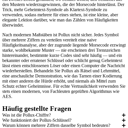
den Mustern wiederzugewinnen, die der Morsecode hinterlässt. Der
Trick, mehr Geheimtext-Symbole als Klartext-Symbole zu
verwenden, sodass mehrere für eines stehen, ist eine kleine, aber
elegante Lektion darüber, wie man das Zählen von Häufigkeiten
überwindet.
Nach modernen Maßstäben ist Pollux nicht sicher. Jedes Symbol
über mehrere Ziffern zu verteilen vereitelt eine naive
Häufigkeitsanalyse, aber der zugrunde liegende Morsecode erzwingt
starke, wohlbekannte Muster — nie erscheinen drei Trennzeichen
hintereinander, bestimmte kurze Codes sind sehr häufig — und ein
bekannter oder erratener Schlüssel oder schlicht genug Geheimtext
lässt einen entschlossenen Löser oder einen Computer die Nachricht
wiederherstellen. Behandeln Sie Pollux als Rätsel und Lehrmittel,
eine anschauliche Demonstration, wie das Tarnen einer Kodierung
mit einer anderen die Hürde erhöht, und niemals als Mittel zum
Schutz echter Geheimnisse. Für echte Vertraulichkeit verwenden Sie
stets einen modernen, von Fachleuten geprüften Algorithmus wie
AES.
Häufig gestellte Fragen
Was ist die Pollux-Chiffre?
Wie funktioniert der Pollux-Schlüssel?
Warum können mehrere Ziffern dasselbe Symbol bedeuten?