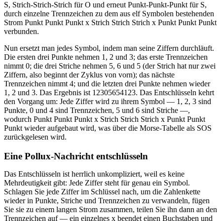
S, Strich-Strich-Strich für O und erneut Punkt-Punkt-Punkt für S,
durch einzelne Trennzeichen zu dem aus elf Symbolen bestehenden
Strom Punkt Punkt Punkt x Strich Strich Strich x Punkt Punkt Punkt
verbunden.
Nun ersetzt man jedes Symbol, indem man seine Ziffern durchläuft.
Die ersten drei Punkte nehmen 1, 2 und 3; das erste Trennzeichen
nimmt 0; die drei Striche nehmen 5, 6 und 5 (der Strich hat nur zwei
Ziffern, also beginnt der Zyklus von vorn); das nächste
Trennzeichen nimmt 4; und die letzten drei Punkte nehmen wieder
1, 2 und 3. Das Ergebnis ist 12305654123. Das Entschlüsseln kehrt
den Vorgang um: Jede Ziffer wird zu ihrem Symbol — 1, 2, 3 sind
Punkte, 0 und 4 sind Trennzeichen, 5 und 6 sind Striche —,
wodurch Punkt Punkt Punkt x Strich Strich Strich x Punkt Punkt
Punkt wieder aufgebaut wird, was über die Morse-Tabelle als SOS
zurückgelesen wird.
Eine Pollux-Nachricht entschlüsseln
Das Entschlüsseln ist herrlich unkompliziert, weil es keine
Mehrdeutigkeit gibt: Jede Ziffer steht für genau ein Symbol.
Schlagen Sie jede Ziffer im Schlüssel nach, um die Zahlenkette
wieder in Punkte, Striche und Trennzeichen zu verwandeln, fügen
Sie sie zu einem langen Strom zusammen, teilen Sie ihn dann an den
Trennzeichen auf — ein einzelnes x beendet einen Buchstaben und