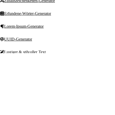
Zufallszeichenketten-Generator
Erfundene-Wörter-Generator
Lorem-Ipsum-Generator
UUID-Generator
Lustiger & stilvoller Text
T
Text Machine
Schöne-Schriften-Generator
Kostenlose, schnelle un
Zalgo-Text-Generator
datenschutzfreundliche T
Tools für Autoren, Studi
Marketer und Entwickler
Rückwärts-Textgenerator
Text umdrehen
© 2026 Text Machine. Al