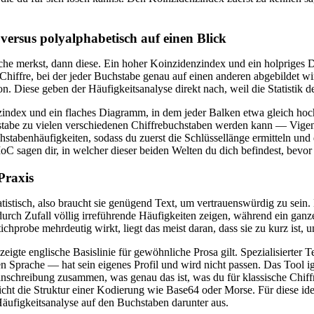
ersus polyalphabetisch auf einen Blick
che merkst, dann diese. Ein hoher Koinzidenzindex und ein holpriges
hiffre, bei der jeder Buchstabe genau auf einen anderen abgebildet wi
on. Diese geben der Häufigkeitsanalyse direkt nach, weil die Statistik 
index und ein flaches Diagramm, in dem jeder Balken etwa gleich hoch 
hstabe zu vielen verschiedenen Chiffrebuchstaben werden kann — Vigenè
stabenhäufigkeiten, sodass du zuerst die Schlüssellänge ermitteln und 
 sagen dir, in welcher dieser beiden Welten du dich befindest, bevor 
Praxis
tatistisch, also braucht sie genügend Text, um vertrauenswürdig zu sei
urch Zufall völlig irreführende Häufigkeiten zeigen, während ein ganz
chprobe mehrdeutig wirkt, liegt das meist daran, dass sie zu kurz ist, 
ezeigte englische Basislinie für gewöhnliche Prosa gilt. Spezialisierter
en Sprache — hat sein eigenes Profil und wird nicht passen. Das Tool i
nschreibung zusammen, was genau das ist, was du für klassische Chiffre
icht die Struktur einer Kodierung wie Base64 oder Morse. Für diese ide
Häufigkeitsanalyse auf den Buchstaben darunter aus.