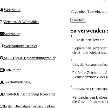
Wortzähler
Füge oben Text ein, und
Löschen
Zeichen- & Wortzähler
So verwenden S
Satzzähler
1
Füge deinen Text ein
Worthäufigkeitszähler
Kopiere den Text oder 
Groß- und Kleinschreib
SEO Titel & Beschreibungszähler
2
Lies die Zusammenfas
Diff-Prüfer
Prüfe die Zeichen- un
Koinzidenzindex, der a
Textformatierung
3
Studiere das Buchstab
Groß-/Kleinschreibung Konverter
Vergleiche den Balken 
die Gesamtform zu sehen
Ersten Buchstaben großschreiben