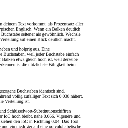
 in deinem Text vorkommt, als Prozentsatz aller
ypischen Englisch. Wenn ein Balken deutlich
der Buchstabe seltener als gewöhnlich. Wechsle
erteilung auf einen Blick deutlich macht.
neben und holprig aus. Eine
re Buchstaben, weil jeder Buchstabe einfach
r Balken etwa gleich hoch ist, weil derselbe
rkennen ist die nützlichste Fähigkeit beim
gezogene Buchstaben identisch sind.
rend völlig zufälliger Text sich 0.038 nähert,
e Verteilung ist.
und Schlüsselwort-Substitutionschiffren
er IoC hoch bleibt, nahe 0.066. Vigenère und
 ziehen den IoC in Richtung 0.04. Das Tool
 und ein niedriger auf eine polyalphabetische