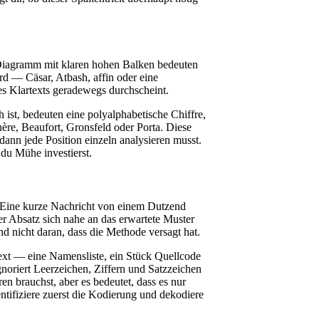
 Diagramm mit klaren hohen Balken bedeuten
rd — Cäsar, Atbash, affin oder eine
des Klartexts geradewegs durchscheint.
ist, bedeuten eine polyalphabetische Chiffre,
re, Beaufort, Gronsfeld oder Porta. Diese
dann jede Position einzeln analysieren musst.
du Mühe investierst.
n. Eine kurze Nachricht von einem Dutzend
er Absatz sich nahe an das erwartete Muster
und nicht daran, dass die Methode versagt hat.
 Text — eine Namensliste, ein Stück Quellcode
gnoriert Leerzeichen, Ziffern und Satzzeichen
n brauchst, aber es bedeutet, dass es nur
ntifiziere zuerst die Kodierung und dekodiere