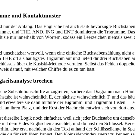
mme und Kontaktmuster
d nur der Anfang. Das Englische hat auch stark bevorzugte Buchstabe
ramme, und THE, AND, ING und ENT dominieren die Trigramme. Das Too
lt sie nur innerhalb von Wörtern, sodass ein Leerzeichen niemals zw
 unschätzbar wertvoll, wenn eine einfache Buchstabenzählung nicht ausr
n THE oft als häufigstes Trigramm auf und liefert dir drei Buchstaben
hlüssels über die Kasiski-Methode verraten. Selbst das Fehlen doppelt
nweis darauf, mit welcher Chiffre du es zu tun hast.
gkeitsanalyse brechen
he Substitutionschiffre anzugreifen, sortiere das Diagramm nach Häufi
hstabe ist wahrscheinlich E, der nächste wahrscheinlich T, und das hä
nd erweitere sie dann mithilfe der Bigramm- und Trigramm-Listen — s
 an ihren Platz, und der Rest der Nachricht entwirrt sich von dort aus.
ist dieselbe Logik noch einfacher, weil sich jeder Buchstabe um densel
re mit dem E des Englischen ausrichtet, und du hast den Schlüssel. Bei e
rhin, aber erst, nachdem du den Text anhand der Schlüssellänge in Spalt
, die du für sich lösen kannst. Den Koinzidenzindex zuerst zu kennen sag