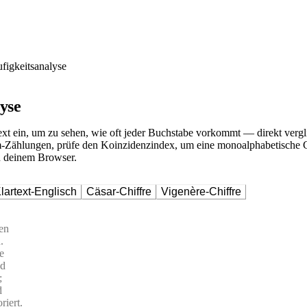
figkeitsanalyse
yse
ext ein, um zu sehen, wie oft jeder Buchstabe vorkommt — direkt vergl
ählungen, prüfe den Koinzidenzindex, um eine monoalphabetische Chif
in deinem Browser.
lartext-Englisch
Cäsar-Chiffre
Vigenère-Chiffre