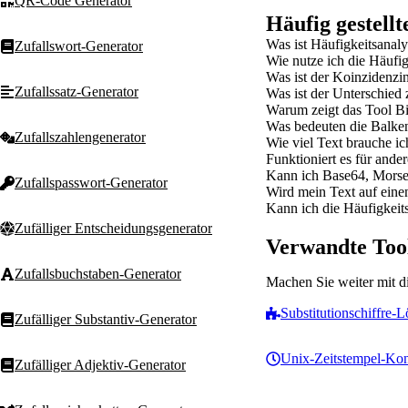
QR-Code Generator
Häufig gestell
Was ist Häufigkeitsanal
Zufallswort-Generator
Wie nutze ich die Häufig
Was ist der Koinzidenzi
Zufallssatz-Generator
Was ist der Unterschied
Warum zeigt das Tool 
Was bedeuten die Balke
Zufallszahlengenerator
Wie viel Text brauche ic
Funktioniert es für ande
Kann ich Base64, Morse 
Zufallspasswort-Generator
Wird mein Text auf eine
Kann ich die Häufigkeits
Zufälliger Entscheidungsgenerator
Verwandte Too
Zufallsbuchstaben-Generator
Machen Sie weiter mit d
Substitutionschiffre-L
Zufälliger Substantiv-Generator
Unix-Zeitstempel-Kon
Zufälliger Adjektiv-Generator