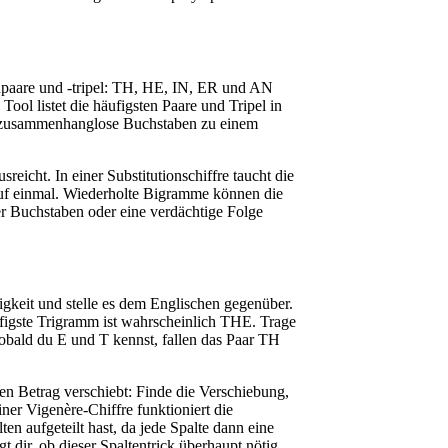
npaare und -tripel: TH, HE, IN, ER und AN
l listet die häufigsten Paare und Tripel in
ei zusammenhanglose Buchstaben zu einem
eicht. In einer Substitutionschiffre taucht die
 auf einmal. Wiederholte Bigramme können die
er Buchstaben oder eine verdächtige Folge
gkeit und stelle es dem Englischen gegenüber.
ufigste Trigramm ist wahrscheinlich THE. Trage
obald du E und T kennst, fallen das Paar TH
ben Betrag verschiebt: Finde die Verschiebung,
iner Vigenère-Chiffre funktioniert die
en aufgeteilt hast, da jede Spalte dann eine
t dir, ob dieser Spaltentrick überhaupt nötig