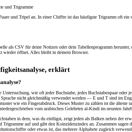
mme und Trigramme
 Paare und Tripel an. In einer Chiffre ist das häufigste Trigramm oft ein
elle als CSV für deine Notizen oder dein Tabellenprogramm herunter, o
 wieder öffnet. Alles bleibt in deinem Browser.
igkeitsanalyse, erklärt
sanalyse?
ie Untersuchung, wie oft jeder Buchstabe, jedes Buchstabenpaar oder 
 Sprache nicht gleichmäßig verwendet werden — E und T sind im Engli
uster wie ein Fingerabdruck. Dieses Muster zu zählen ist die älteste 
 niedergeschrieben vom arabischen Gelehrten al-Kindi im neunten Jahr
chstaben in dem, was du einfügst, zeigt jeden als Balken neben der erwar
 Trigramme auf und gibt den Koinzidenzindex an. Zusammen sagen dir
titutionschiffre oder etwas ist, das mehrere Alphabete zugleich verwe