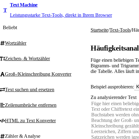
Text Machine
T
Leistungsstarke Text-Tools, direkt in Ihrem Browser
Beliebt
Startseite
/
Text-Tools
/
Häu
Wortzähler
Häufigkeitsanal
Zeichen- & Wortzähler
Füge einen beliebigen T
Bigramm- und Trigramm-Z
die Tabelle. Alles läuft 
Groß-/Kleinschreibung Konverter
Beispiel ausprobieren:
K
Text suchen und ersetzen
Zu analysierender Text
Zeilenumbrüche entfernen
HTML zu Text Konverter
Zähler & Analyse