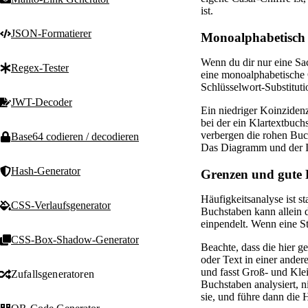
ist.
JSON-Formatierer
Monoalphabetisch v
Wenn du dir nur eine Sa
Regex-Tester
eine monoalphabetische C
Schlüsselwort-Substituti
JWT-Decoder
Ein niedriger Koinzidenz
bei der ein Klartextbuc
verbergen die rohen Buch
Base64 codieren / decodieren
Das Diagramm und der IoC
Hash-Generator
Grenzen und gute 
Häufigkeitsanalyse ist s
CSS-Verlaufsgenerator
Buchstaben kann allein d
einpendelt. Wenn eine Sti
CSS-Box-Shadow-Generator
Beachte, dass die hier g
oder Text in einer ander
und fasst Groß- und Klei
Zufallsgeneratoren
Buchstaben analysiert, n
sie, und führe dann die 