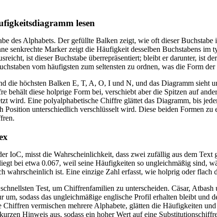
figkeitsdiagramm lesen
tabe des Alphabets. Der gefüllte Balken zeigt, wie oft dieser Buchstabe
ne senkrechte Marker zeigt die Häufigkeit desselben Buchstabens im t
reicht, ist dieser Buchstabe überrepräsentiert; bleibt er darunter, ist 
uchstaben vom häufigsten zum seltensten zu ordnen, was die Form der V
nd die höchsten Balken E, T, A, O, I und N, und das Diagramm sieht u
e behält diese holprige Form bei, verschiebt aber die Spitzen auf ande
tzt wird. Eine polyalphabetische Chiffre glättet das Diagramm, bis jede
h Position unterschiedlich verschlüsselt wird. Diese beiden Formen zu e
fren.
ex
r IoC, misst die Wahrscheinlichkeit, dass zwei zufällig aus dem Text 
egt bei etwa 0.067, weil seine Häufigkeiten so ungleichmäßig sind, wäh
 wahrscheinlich ist. Eine einzige Zahl erfasst, wie holprig oder flach di
chnellsten Test, um Chiffrenfamilien zu unterscheiden. Cäsar, Atbash 
 um, sodass das ungleichmäßige englische Profil erhalten bleibt und d
e Chiffren vermischen mehrere Alphabete, glätten die Häufigkeiten und
kurzen Hinweis aus, sodass ein hoher Wert auf eine Substitutionschiffre