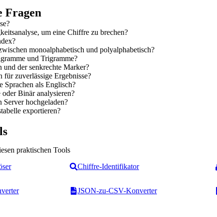
te Fragen
yse?
keitsanalyse, um eine Chiffre zu brechen?
ndex?
 zwischen monoalphabetisch und polyalphabetisch?
Bigramme und Trigramme?
n und der senkrechte Marker?
h für zuverlässige Ergebnisse?
re Sprachen als Englisch?
oder Binär analysieren?
n Server hochgeladen?
tabelle exportieren?
ls
iesen praktischen Tools
öser
Chiffre-Identifikator
verter
JSON-zu-CSV-Konverter