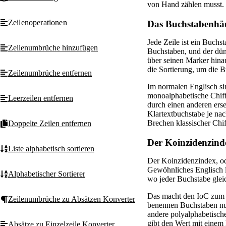
von Hand zählen musst.
Zeilenoperationen
Das Buchstabenhäu
Jede Zeile ist ein Buchs
Zeilenumbrüche hinzufügen
Buchstaben, und der dün
über seinen Marker hinaus
die Sortierung, um die B
Zeilenumbrüche entfernen
Im normalen Englisch si
monoalphabetische Chiffr
Leerzeilen entfernen
durch einen anderen erse
Klartextbuchstabe je nac
Brechen klassischer Chif
Doppelte Zeilen entfernen
Der Koinzidenzind
Liste alphabetisch sortieren
Der Koinzidenzindex, ode
Gewöhnliches Englisch li
Alphabetischer Sortierer
wo jeder Buchstabe gleich
Das macht den IoC zum s
Zeilenumbrüche zu Absätzen Konverter
benennen Buchstaben nur
andere polyalphabetisch
gibt den Wert mit einem 
Absätze zu Einzelzeile Konverter