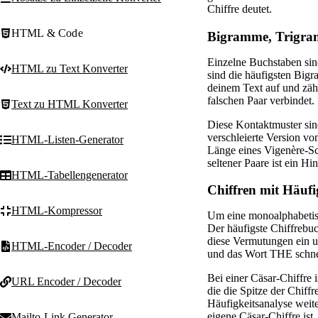
Chiffre deutet.
HTML & Code
Bigramme, Trigra
Einzelne Buchstaben sin
HTML zu Text Konverter
sind die häufigsten Big
deinem Text auf und zäh
falschen Paar verbindet.
Text zu HTML Konverter
Diese Kontaktmuster sind
verschleierte Version vo
HTML-Listen-Generator
Länge eines Vigenère-Sc
seltener Paare ist ein Hi
HTML-Tabellengenerator
Chiffren mit Häufi
HTML-Kompressor
Um eine monoalphabetisc
Der häufigste Chiffrebuc
diese Vermutungen ein u
HTML-Encoder / Decoder
und das Wort THE schnell
Bei einer Cäsar-Chiffre 
URL Encoder / Decoder
die die Spitze der Chiff
Häufigkeitsanalyse weite
eigene Cäsar-Chiffre ist
Mailto-Link Generator