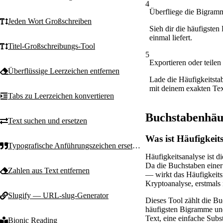
4
Überfliege die Bigra
Jeden Wort Großschreiben
Sieh dir die häufigsten
einmal liefert.
Titel-Großschreibungs-Tool
5
Exportieren oder teilen
Überflüssige Leerzeichen entfernen
Lade die Häufigkeitstab
mit deinem exakten Text
Tabs zu Leerzeichen konvertieren
Buchstabenhäuf
Text suchen und ersetzen
Was ist Häufigkeit
Typografische Anführungszeichen ersetzen
Häufigkeitsanalyse ist d
Da die Buchstaben einer
Zahlen aus Text entfernen
— wirkt das Häufigkeitsm
Kryptoanalyse, erstmals
Slugify — URL-slug-Generator
Dieses Tool zählt die Bu
häufigsten Bigramme und
Text, eine einfache Subs
Bionic Reading