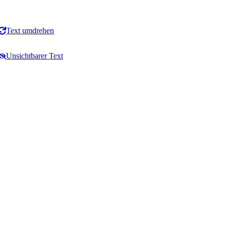
Text umdrehen
Unsichtbarer Text
Zeilenoperationen
HTML & Code
Zeilenumbrüche hinzufügen
HTML zu Text Konverter
Zeilenumbrüche entfernen
Text zu HTML Konverter