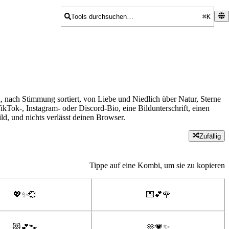
Tools durchsuchen…
⌘K
ach Stimmung sortiert, von Liebe und Niedlich über Natur, Sterne
ikTok-, Instagram- oder Discord-Bio, eine Bildunterschrift, einen
d, und nichts verlässt deinen Browser.
Zufällig
Tippe auf eine Kombi, um sie zu kopieren
💖✨💞
💌💕🌹
😻💕🐾
🫶💗✨