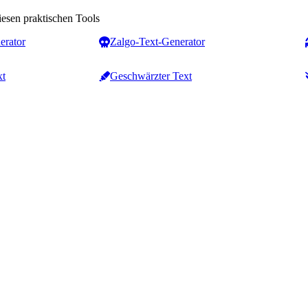
iesen praktischen Tools
erator
Zalgo-Text-Generator
xt
Geschwärzter Text
Zähler & Analyse
Textformatierung
Wortzähler
Groß-/Kleinschreibung
Zeichen- & Wortzähler
Konverter