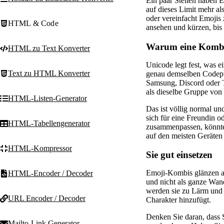
Ein paar Stellen haben 
auf dieses Limit mehr al
oder vereinfacht Emojis 
HTML & Code
ansehen und kürzen, bis 
Warum eine Kombi 
HTML zu Text Konverter
Unicode legt fest, was ei
Text zu HTML Konverter
genau demselben Codepun
Samsung, Discord oder T
als dieselbe Gruppe von
HTML-Listen-Generator
Das ist völlig normal un
sich für eine Freundin 
HTML-Tabellengenerator
zusammenpassen, könnten
auf den meisten Geräten 
HTML-Kompressor
Sie gut einsetzen
Emoji-Kombis glänzen a
HTML-Encoder / Decoder
und nicht als ganze Wand
werden sie zu Lärm und k
URL Encoder / Decoder
Charakter hinzufügt.
Denken Sie daran, dass S
Mailto-Link Generator