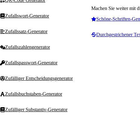
QR-Code Generator
Machen Sie weiter mit d
Zufallswort-Generator
Schöne-Schriften-Gen
Zufallssatz-Generator
Durchgestrichener Te
Zufallszahlengenerator
Zufallspasswort-Generator
Zufälliger Entscheidungsgenerator
Zufallsbuchstaben-Generator
Zufälliger Substantiv-Generator
Zufälliger Adjektiv-Generator
T
Text Machine