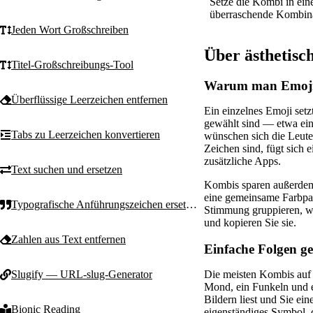
Setze die Kombi in eine
überraschende Kombinat
Jeden Wort Großschreiben
Über ästhetis
Titel-Großschreibungs-Tool
Warum man Emoji
Überflüssige Leerzeichen entfernen
Ein einzelnes Emoji set
gewählt sind — etwa ein
Tabs zu Leerzeichen konvertieren
wünschen sich die Leute
Zeichen sind, fügt sich e
zusätzliche Apps.
Text suchen und ersetzen
Kombis sparen außerdem 
eine gemeinsame Farbpal
Typografische Anführungszeichen ersetzen
Stimmung gruppieren, wi
und kopieren Sie sie.
Zahlen aus Text entfernen
Einfache Folgen 
Slugify — URL-slug-Generator
Die meisten Kombis auf d
Mond, ein Funkeln und ei
Bildern liest und Sie ei
Bionic Reading
eigenständiges Symbol, d