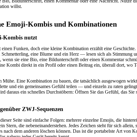
 Bio, Bildunterschrift, einen Kommentar oder eine Nachricht. Nutze di
ion willst.
che Emoji-Kombis und Kombinationen
-Kombis nutzt
zt einen Funken, doch eine kleine Kombination erzählt eine Geschichte
 Schmetterling, eine Blume und ein Herz — lesen sich als Stimmung un
, wenn sie eine Bio, eine Bildunterschrift oder einen Kommentar sc
ine Kombi direkt in ein Profil oder einen Beitrag ein, überall dort, wo T
Mühe. Eine Kombination zu bauen, die tatsächlich ausgewogen wirkt,
ette und ein gemeinsames Gefühl teilen — und einzeln zu raten gelingt
rd daraus ein schnelles Durchstöbern: Öffnen Sie das Gefühl, das Sie
gegenüber ZWJ-Sequenzen
ieser Seite sind einfache Folgen: mehrere einzelne Emojis, die hinter
n Stern, die nebeneinanderstehen. Jedes Zeichen steht für sich allein, 
nes nach dem anderen löschen können. Das ist die portabelste Art von Ko
as nahezu jedes Gerät bereits kennt.