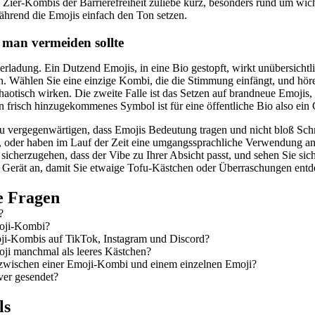
Zier-Kombis der Barrierefreiheit zuliebe kurz, besonders rund um wich
ährend die Emojis einfach den Ton setzen.
e man vermeiden sollte
Überladung. Ein Dutzend Emojis, in eine Bio gestopft, wirkt unübersich
n. Wählen Sie eine einzige Kombi, die die Stimmung einfängt, und höre
t chaotisch wirken. Die zweite Falle ist das Setzen auf brandneue Emojis
 frisch hinzugekommenes Symbol ist für eine öffentliche Bio also ein 
 zu vergegenwärtigen, dass Emojis Bedeutung tragen und nicht bloß Sc
en, oder haben im Lauf der Zeit eine umgangssprachliche Verwendung 
 sicherzugehen, dass der Vibe zu Ihrer Absicht passt, und sehen Sie sich
 Gerät an, damit Sie etwaige Tofu-Kästchen oder Überraschungen entde
te Fragen
?
moji-Kombi?
ji-Kombis auf TikTok, Instagram und Discord?
ji manchmal als leeres Kästchen?
 zwischen einer Emoji-Kombi und einem einzelnen Emoji?
ver gesendet?
ls