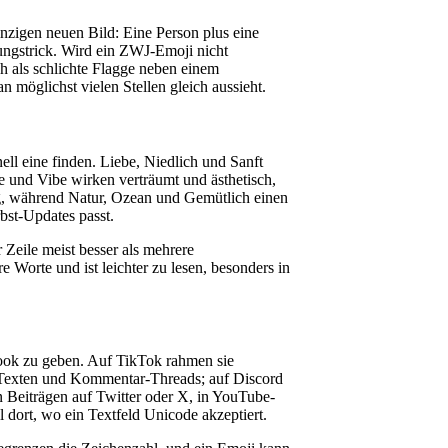
nzigen neuen Bild: Eine Person plus eine
ungstrick. Wird ein ZWJ-Emoji nicht
ch als schlichte Flagge neben einem
möglichst vielen Stellen gleich aussieht.
ll eine finden. Liebe, Niedlich und Sanft
ne und Vibe wirken verträumt und ästhetisch,
tig, während Natur, Ozean und Gemütlich einen
bst-Updates passt.
Zeile meist besser als mehrere
 Worte und ist leichter zu lesen, besonders in
ook zu geben. Auf TikTok rahmen sie
ry-Texten und Kommentar-Threads; auf Discord
 Beiträgen auf Twitter oder X, in YouTube-
dort, wo ein Textfeld Unicode akzeptiert.