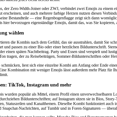
, der Zero-Width-Joiner oder ZWJ, verbindet zwei Emojis zu einem ei
ut erscheinen, und auch mehrere farbige Herzen nutzen diesen Verbind
 in seine Bestandteile — eine Regenbogenflagge zeigt sich dann womögli
ier bevorzugen eigenständige Emojis, damit das, was Sie kopieren, an 
mung wählen
ieren die Kombis nach dem Gefühl, das sie ausstrahlen, damit Sie schne
rt und passen zu einer Bio oder einer herzlichen Bildunterschrift. Ster
der einen späten Nachtbeitrag. Party und Essen sind verspielt und lus
Ton tragen, der zu Reisebeiträgen, Sommer-Bildunterschriften oder Her
 schmücken, liest sich eine einzelne Kombi am Anfang oder Ende einer 
Eine Kombination mit weniger Emojis lässt außerdem mehr Platz für Ihre
imit.
en: TikTok, Instagram und mehr
s wurden populär als Mittel, einem Profil einen unverwechselbaren L
urchziehen Bildunterschriften; auf Instagram sitzen sie in Bios, Sto
n, Statuszeilen und Kanalthemen. Dieselbe Kombi funktioniert auch in
d Snapchat-Nachrichten, auf Tumblr und in Foren-Signaturen — überall 