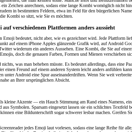
Eigenheiten, die man kennen sollte. Manche Bios und Benutzernamen b
s ein Zeichen anrechnen, sodass eine lange Kombi womöglich nicht hine
zudem in bestimmten Feldern, etwa im Feld für den bürgerlichen Namen
die Kombi so sitzt, wie Sie es möchten.
auf verschiedenen Plattformen anders aussieht
n Emoji bedeutet, nicht aber, wie es gezeichnet wird. Jede Plattform lief
kt auf einem iPhone Apples glänzende Grafik wird, auf Android Goog
witter wiederum ein anderes Aussehen. Eine Kombi, die Sie auf einem
 Emojis, doch die genauen Farben, Formen und Mienen verschieben sic
d nichts, was man beheben müsste. Es bedeutet allerdings, dass eine Pa
oder einen Freund auf einem anderen System leicht anders anfühlen kan
 unter Android eine Spur auseinanderdriften. Wenn Sie weit verbreite
nahe an Ihrer ursprünglichen Absicht.
ls kleine Akzente — ein Hauch Stimmung am Rand eines Namens, einer 
 aus Symbolen. Sparsam eingesetzt lassen sie ein schlichtes Textfeld b
önnen eine Bildunterschrift sogar schwerer lesbar machen. Greifen Sie
creenreader jedes Emoji laut vorlesen, sodass eine lange Reihe für all