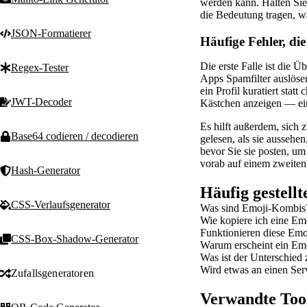
werden kann. Halten Sie 
die Bedeutung tragen, w
JSON-Formatierer
Häufige Fehler, di
Die erste Falle ist die 
Regex-Tester
Apps Spamfilter auslöse
ein Profil kuratiert stat
JWT-Decoder
Kästchen anzeigen — ein
Es hilft außerdem, sich
Base64 codieren / decodieren
gelesen, als sie ausseh
bevor Sie sie posten, um
vorab auf einem zweiten
Hash-Generator
Häufig gestell
CSS-Verlaufsgenerator
Was sind Emoji-Kombis
Wie kopiere ich eine E
Funktionieren diese Emo
CSS-Box-Shadow-Generator
Warum erscheint ein Emo
Was ist der Unterschied
Wird etwas an einen Ser
Zufallsgeneratoren
Verwandte Too