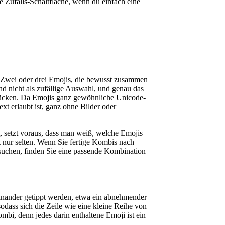
e Zufalls-Schaltfläche, wenn du einfach eine
. Zwei oder drei Emojis, die bewusst zusammen
d nicht als zufällige Auswahl, und genau das
hmücken. Da Emojis ganz gewöhnliche Unicode-
ext erlaubt ist, ganz ohne Bilder oder
 setzt voraus, dass man weiß, welche Emojis
 nur selten. Wenn Sie fertige Kombis nach
 suchen, finden Sie eine passende Kombination
einander getippt werden, etwa ein abnehmender
sodass sich die Zeile wie eine kleine Reihe von
mbi, denn jedes darin enthaltene Emoji ist ein