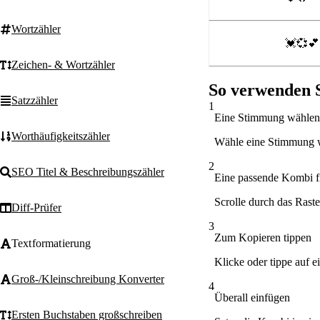
Wortzähler
💓💞💕
Zeichen- & Wortzähler
So verwenden 
Satzzähler
1
Eine Stimmung wählen
Worthäufigkeitszähler
Wähle eine Stimmung w
2
SEO Titel & Beschreibungszähler
Eine passende Kombi f
Scrolle durch das Raste
Diff-Prüfer
3
Zum Kopieren tippen
Textformatierung
Klicke oder tippe auf e
Groß-/Kleinschreibung Konverter
4
Überall einfügen
Ersten Buchstaben großschreiben