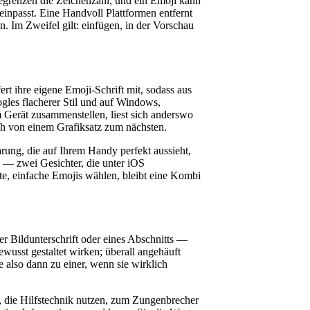
egrenzen die Zeichenzahl, und ein Emoji kann
inpasst. Eine Handvoll Plattformen entfernt
. Im Zweifel gilt: einfügen, in der Vorschau
ert ihre eigene Emoji-Schrift mit, sodass aus
les flacherer Stil und auf Windows,
 Gerät zusammenstellen, liest sich anderswo
h von einem Grafiksatz zum nächsten.
arung, die auf Ihrem Handy perfekt aussieht,
n — zwei Gesichter, die unter iOS
te, einfache Emojis wählen, bleibt eine Kombi
Bildunterschrift oder eines Abschnitts —
ewusst gestaltet wirken; überall angehäuft
 also dann zu einer, wenn sie wirklich
e, die Hilfstechnik nutzen, zum Zungenbrecher