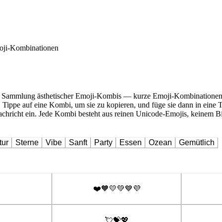
ji-Kombinationen
 Sammlung ästhetischer Emoji-Kombis — kurze Emoji-Kombinationen, n
 Tippe auf eine Kombi, um sie zu kopieren, und füge sie dann in eine T
hricht ein. Jede Kombi besteht aus reinen Unicode-Emojis, keinem Bil
tur
Sterne
Vibe
Sanft
Party
Essen
Ozean
Gemütlich
❤️🧡💛💚💙💜
💘💝💖