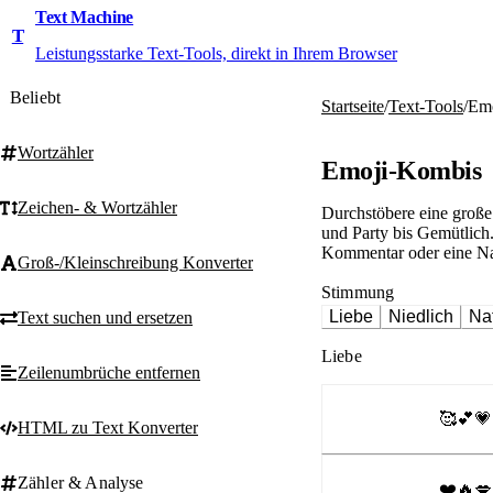
Text Machine
T
Leistungsstarke Text-Tools, direkt in Ihrem Browser
Beliebt
Startseite
/
Text-Tools
/
Emo
Wortzähler
Emoji-Kombis
Zeichen- & Wortzähler
Durchstöbere eine große
und Party bis Gemütlich.
Kommentar oder eine Nac
Groß-/Kleinschreibung Konverter
Stimmung
Liebe
Niedlich
Na
Text suchen und ersetzen
Liebe
Zeilenumbrüche entfernen
🥰💕💗
HTML zu Text Konverter
Zähler & Analyse
❤️🔥💋