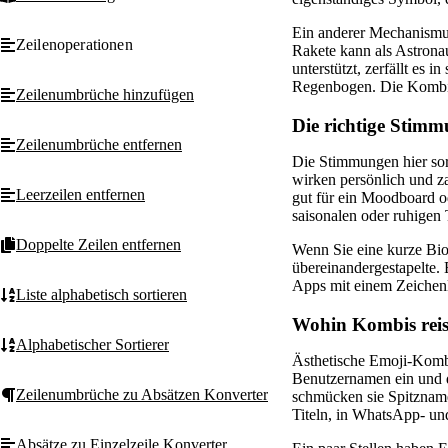
Ein anderer Mechanismus
Zeilenoperationen
Rakete kann als Astrona
unterstützt, zerfällt es
Regenbogen. Die Kombis h
Zeilenumbrüche hinzufügen
Die richtige Stim
Zeilenumbrüche entfernen
Die Stimmungen hier sort
wirken persönlich und za
Leerzeilen entfernen
gut für ein Moodboard o
saisonalen oder ruhigen 
Doppelte Zeilen entfernen
Wenn Sie eine kurze Bio
übereinandergestapelte. 
Apps mit einem Zeichenl
Liste alphabetisch sortieren
Wohin Kombis reis
Alphabetischer Sortierer
Ästhetische Emoji-Kombi
Benutzernamen ein und d
Zeilenumbrüche zu Absätzen Konverter
schmücken sie Spitzname
Titeln, in WhatsApp- un
Absätze zu Einzelzeile Konverter