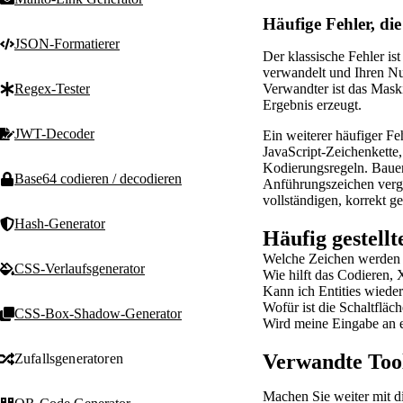
Häufige Fehler, die
JSON-Formatierer
Der klassische Fehler i
verwandelt und Ihren Nu
Regex-Tester
Verwandter ist das Mask
Ergebnis erzeugt.
JWT-Decoder
Ein weiterer häufiger F
JavaScript-Zeichenkette,
Kodierungsregeln. Bauen 
Base64 codieren / decodieren
Anführungszeichen vergi
vollständigen, korrekt g
Hash-Generator
Häufig gestell
Welche Zeichen werden 
CSS-Verlaufsgenerator
Wie hilft das Codieren,
Kann ich Entities wiede
Wofür ist die Schaltfläc
CSS-Box-Shadow-Generator
Wird meine Eingabe an e
Verwandte Too
Zufallsgeneratoren
Machen Sie weiter mit d