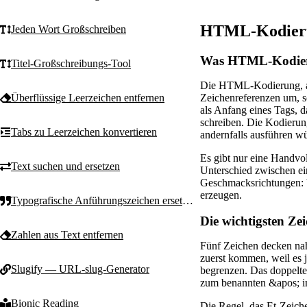
HTML-Kodierun
Jeden Wort Großschreiben
Was HTML-Kodier
Titel-Großschreibungs-Tool
Die HTML-Kodierung, a
Zeichenreferenzen um, so
Überflüssige Leerzeichen entfernen
als Anfang eines Tags, d
schreiben. Die Kodierun
Tabs zu Leerzeichen konvertieren
andernfalls ausführen w
Es gibt nur eine Handvo
Text suchen und ersetzen
Unterschied zwischen ein
Geschmacksrichtungen: b
erzeugen.
Typografische Anführungszeichen ersetzen
Die wichtigsten Zei
Zahlen aus Text entfernen
Fünf Zeichen decken na
zuerst kommen, weil es j
Slugify — URL-slug-Generator
begrenzen. Das doppelte
zum benannten &apos; i
Bionic Reading
Die Regel, das Et-Zeiche