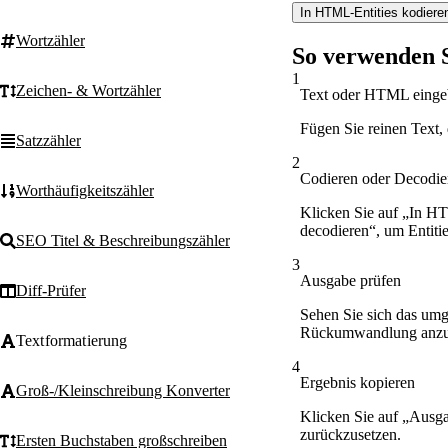
In HTML-Entities kodiere
Wortzähler
So verwenden 
1
Zeichen- & Wortzähler
Text oder HTML einge
Fügen Sie reinen Text,
Satzzähler
2
Codieren oder Decodie
Worthäufigkeitszähler
Klicken Sie auf „In HT
decodieren“, um Entiti
SEO Titel & Beschreibungszähler
3
Ausgabe prüfen
Diff-Prüfer
Sehen Sie sich das um
Rückumwandlung anzu
Textformatierung
4
Ergebnis kopieren
Groß-/Kleinschreibung Konverter
Klicken Sie auf „Ausga
zurückzusetzen.
Ersten Buchstaben großschreiben