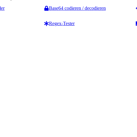
der
Base64 codieren / decodieren
Regex-Tester
Zähler & Analyse
Textformatierung
Wortzähler
Groß-/Kleinschreibung
Zeichen- & Wortzähler
Konverter
d
Satzzähler
Ersten Buchstaben
ext-
Worthäufigkeitszähler
großschreiben