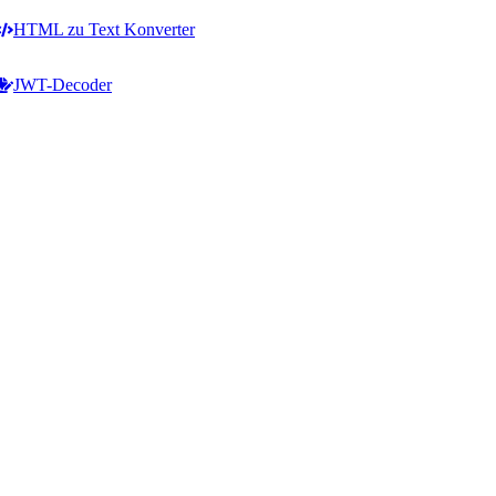
HTML zu Text Konverter
JWT-Decoder
Zeilenoperationen
HTML & Code
Zeilenumbrüche hinzufügen
HTML zu Text Konverter
Zeilenumbrüche entfernen
Text zu HTML Konverter
Leerzeilen entfernen
HTML-Listen-Generator
Doppelte Zeilen entfernen
HTML-Tabellengenerator