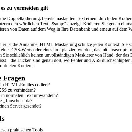
 es zu vermeiden gilt
st die Doppelkodierung: bereits maskierten Text erneut durch den Kodi
tzern den wörtlichen Text "&amp;" anzeigt. Kodieren Sie genau einma
ieren von Daten auf dem Weg in Ihre Datenbank und erneut auf dem W
ehler ist die Annahme, HTML-Maskierung schütze jeden Kontext. Sie sch
 eines CSS-Werts oder eines href platziert werden, das mit javascript: b
Sie schließlich keinen unvollständigen Maskierer von Hand, der das E
sst – die Lücken sind genau dort, wo Fehler und XSS durchschlüpfen. 
eordneten Kodierer.
te Fragen
in HTML-Entities codiert?
 XSS zu verhindern?
r in normalen Text umwandeln?
he „Tauschen“ da?
inen Server gesendet?
ls
iesen praktischen Tools