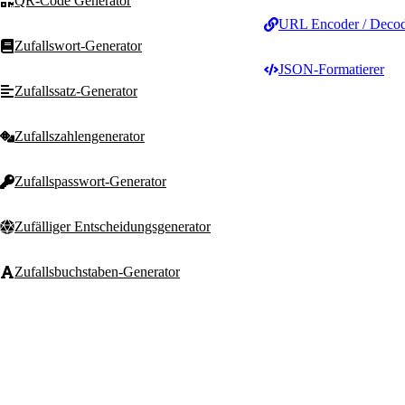
QR-Code Generator
URL Encoder / Deco
Zufallswort-Generator
JSON-Formatierer
Zufallssatz-Generator
Zufallszahlengenerator
Zufallspasswort-Generator
Zufälliger Entscheidungsgenerator
Zufallsbuchstaben-Generator
Zufälliger Substantiv-Generator
T
Text Machine
Zufälliger Adjektiv-Generator
Kostenlose, schnelle un
datenschutzfreundliche T