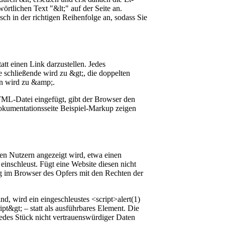
örtlichen Text "&lt;" auf der Seite an.
 in der richtigen Reihenfolge an, sodass Sie
att einen Link darzustellen. Jedes
e schließende wird zu &gt;, die doppelten
n wird zu &amp;.
TML-Datei eingefügt, gibt der Browser den
Dokumentationsseite Beispiel-Markup zeigen
eren Nutzern angezeigt wird, etwa einen
inschleust. Fügt eine Website diesen nicht
ag im Browser des Opfers mit den Rechten der
d, wird ein eingeschleustes <script>alert(1)
ript&gt; – statt als ausführbares Element. Die
jedes Stück nicht vertrauenswürdiger Daten