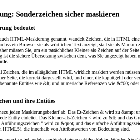
g: Sonderzeichen sicher maskieren
ung bedeutet
uch HTML-Maskierung genannt, wandelt Zeichen, die in HTML eine 
dass ein Browser sie als wörtlichen Text anzeigt, statt sie als Markup z
aher müssen Sie, um ein tatsächliches Kleiner-als-Zeichen auf der Seite
g ist die sichere Übersetzung zwischen dem, was Sie angezeigt haben
ürde.
ll Zeichen, die im alltäglichen HTML wirklich maskiert werden müssen,
er Seite, die korrekt dargestellt wird, und einer, die kaputtgeht oder 
enannte Entities wie &lt; und numerische Referenzen wie &#60; oder &
chen und ihre Entities
hezu jeden Maskierungsbedarf ab. Das Et-Zeichen & wird zu &amp; 
ede Entity einleitet. Das Kleiner-als-Zeichen < wird zu &lt; und das G
 Anführungszeichen " wird zu &quot; und das einfache Anführungszei
n HTML5), die innerhalb von Attributwerten von Bedeutung sind.
n zuerst zu behandeln, verhindert einen subtilen Fehler. Würden Sie < d