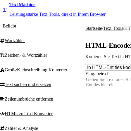
Text Machine
T
Leistungsstarke Text-Tools, direkt in Ihrem Browser
Beliebt
Startseite
/
Text-Tools
/
HT
Wortzähler
HTML-Encoder 
Zeichen- & Wortzähler
Kodieren Sie Text in HT
In HTML-Entities kod
Groß-/Kleinschreibung Konverter
Eingabetext
Text suchen und ersetzen
Zeilenumbrüche entfernen
HTML zu Text Konverter
Zähler & Analyse