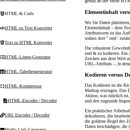
genau an der Stelle HTML
Elementinhalt vers
HTML & Code
Wo Sie Daten platzieren,
Elementinhalt – dem Tex
HTML zu Text Konverter
Attributwerts ist das An
sodass dort " und ' zusä
Text zu HTML Konverter
Die robusteste Gewohnhe
und & zu kodieren. Ein 
HTML-Listen-Generator
Zeichen aus dem Wert aus
URL-Attributs –, in dene
HTML-Tabellengenerator
Kodieren versus D
Das Kodieren ist die Ri
HTML-Kompressor
Markup erzeugen. Das De
Aktion, was nützlich is
HTML-Encoder / Decoder
und den zugrunde liegen
Ein praktischer Arbeitsa
URL Encoder / Decoder
dekodieren, ihn bearbeit
die goldene Regel des Z
Daten beschädigen, die 
Mailto-Link Generator