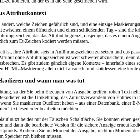
-zu kodieren, an der es in die Seite geschrieben wird.
us Attributkontext
 ändert, welche Zeichen gefährlich sind, und eine einzige Maskierungsreg
t zwischen einem öffnenden und einem schließenden Tag – sind die kri
führungszeichen, das das Attribut begrenzt, dasjenige, das es einem Ang
tzlich zum Et-Zeichen kodiert werden müssen.
it ist, Ihre Attribute stets in Anführungszeichen zu setzen und das 
Attribut ohne Anführungszeichen ist weit schwerer abzusichern, denn 
brechen. Es gibt zudem gänzlich eigene Kontexte – innerhalb eines scr
n HTML-Maskierung allein nicht ausreicht und stattdessen eine kontext
ekodieren und wann man was tut
chtung, zu der Sie beim Erzeugen von Ausgabe greifen: rohen Text neh
kodieren ist die Umkehrung, das Zurückverwandeln von Entities in ih
t, wenn Sie maskierten Quelltext haben – aus einer Datenbank, einer E
den Text lesen oder bearbeiten möchten.
blauf nutzt beides mit der Tauschen-Schaltfläche. Sie könnten einen ges
en und dann die bearbeitete Version für die sichere Anzeige erneut kod
eitpunkts: Kodieren Sie im Moment der Ausgabe, nicht im Moment der
im Speicher roh bleiben müssen.