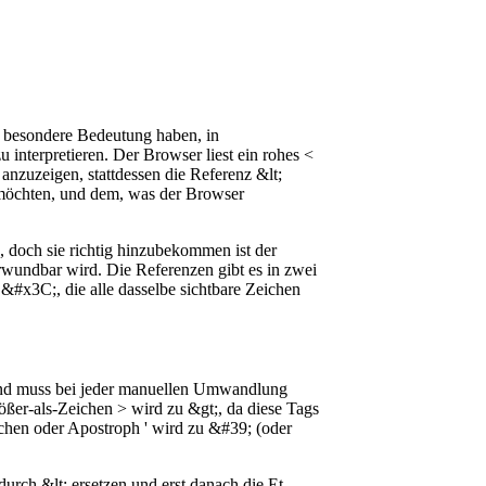
besondere Bedeutung haben, in
u interpretieren. Der Browser liest ein rohes <
 anzuzeigen, stattdessen die Referenz &lt;
 möchten, und dem, was der Browser
 doch sie richtig hinzubekommen ist der
verwundbar wird. Die Referenzen gibt es in zwei
#x3C;, die alle dasselbe sichtbare Zeichen
und muss bei jeder manuellen Umwandlung
rößer-als-Zeichen > wird zu &gt;, da diese Tags
chen oder Apostroph ' wird zu &#39; (oder
urch &lt; ersetzen und erst danach die Et-