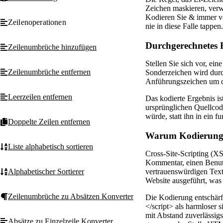
Zeichen maskieren, verwa
Kodieren Sie & immer vo
Zeilenoperationen
nie in diese Falle tappen.
Durchgerechnetes B
Zeilenumbrüche hinzufügen
Stellen Sie sich vor, ei
Zeilenumbrüche entfernen
Sonderzeichen wird durch
Anführungszeichen um d
Leerzeilen entfernen
Das kodierte Ergebnis i
ursprünglichen Quellcod
würde, statt ihn in ein 
Doppelte Zeilen entfernen
Warum Kodierung 
Liste alphabetisch sortieren
Cross-Site-Scripting (XS
Kommentar, einen Benutz
vertrauenswürdigen Text 
Alphabetischer Sortierer
Website ausgeführt, was
Zeilenumbrüche zu Absätzen Konverter
Die Kodierung entschärft
</script> als harmloser s
mit Abstand zuverlässigs
Absätze zu Einzelzeile Konverter