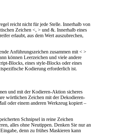
el reicht nicht für jede Stelle. Innerhalb von
tischen Zeichen <, > und &. Innerhalb eines
reifer erlaubt, aus dem Wert auszubrechen,
passende Anführungszeichen zusammen mit < >
dann können Leerzeichen und viele andere
ipt-Blocks, eines style-Blocks oder eines
spezifische Kodierung erforderlich ist.
men und mit der Kodieren-Aktion sicheres
re wörtlichen Zeichen mit der Dekodieren-
-Mail oder einem anderen Werkzeug kopiert –
peicherten Schnipsel in reine Zeichen
ieren, alles ohne Neutippen. Denken Sie nur an
 Eingabe, denn zu frühes Maskieren kann