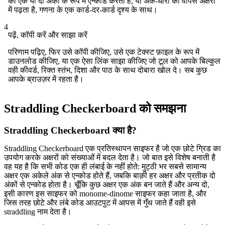
को एक या दो अंकों के रूप में एन्कोड करता है, या अंक-धारा को वापस अक्षरों
में पढ़ता है, गणना के एक कार्ड-दर-कार्ड दृश्य के साथ।
4
पढ़ें, कॉपी करें और साझा करें
परिणाम पढ़िए, फिर उसे कॉपी कीजिए, उसे एक टेक्स्ट फ़ाइल के रूप में
डाउनलोड कीजिए, या एक ऐसा लिंक साझा कीजिए जो टूल को आपके बिल्कुल
वही कीवर्ड, रिक्त स्तंभ, दिशा और पाठ के साथ दोबारा खोल दे। सब कुछ
आपके ब्राउज़र में रहता है।
Straddling Checkerboard को समझना
Straddling Checkerboard क्या है?
Straddling Checkerboard एक प्रतिस्थापन साइफर है जो एक छोटे ग्रिड का
उपयोग करके अक्षरों को संख्याओं में बदल देता है। जो बात इसे विशेष बनाती है
वह यह है कि सभी कोड एक ही लंबाई के नहीं होते: मुट्ठी भर सबसे सामान्य
अक्षर एक अकेले अंक से एन्कोड होते हैं, जबकि बाक़ी हर अक्षर और प्रतीक दो
अंकों से एन्कोड होता है। चूँकि कुछ अक्षर एक अंक बन जाते हैं और अन्य दो,
इसी कारण इस साइफर को monome-dinome साइफर कहा जाता है, और
जिस तरह छोटे और लंबे कोड आउटपुट में आपस में गुँथ जाते हैं वही इसे
straddling नाम देता है।