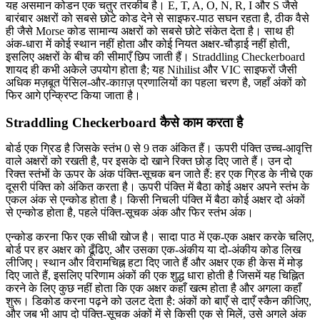
यह असमान कोडन एक चतुर तरकीब है। E, T, A, O, N, R, I और S जैसे
बारंबार अक्षरों को सबसे छोटे कोड देने से साइफर-पाठ सघन रहता है, ठीक वैसे
ही जैसे Morse कोड सामान्य अक्षरों को सबसे छोटे संकेत देता है। साथ ही
अंक-धारा में कोई स्थान नहीं होता और कोई नियत अक्षर-चौड़ाई नहीं होती,
इसलिए अक्षरों के बीच की सीमाएँ छिप जाती हैं। Straddling Checkerboard
शायद ही कभी अकेले उपयोग होता है; यह Nihilist और VIC साइफरों जैसी
अधिक मज़बूत पेंसिल-और-काग़ज़ प्रणालियों का पहला चरण है, जहाँ अंकों को
फिर आगे एन्क्रिप्ट किया जाता है।
Straddling Checkerboard कैसे काम करता है
बोर्ड एक ग्रिड है जिसके स्तंभ 0 से 9 तक अंकित हैं। ऊपरी पंक्ति उच्च-आवृत्ति
वाले अक्षरों को रखती है, पर इसके दो खाने रिक्त छोड़ दिए जाते हैं। उन दो
रिक्त स्तंभों के ऊपर के अंक पंक्ति-सूचक बन जाते हैं: हर एक ग्रिड के नीचे एक
दूसरी पंक्ति को अंकित करता है। ऊपरी पंक्ति में बैठा कोई अक्षर अपने स्तंभ के
एकल अंक से एन्कोड होता है। किसी निचली पंक्ति में बैठा कोई अक्षर दो अंकों
से एन्कोड होता है, पहले पंक्ति-सूचक अंक और फिर स्तंभ अंक।
एन्कोड करना फिर एक सीधी खोज है। सादा पाठ में एक-एक अक्षर करके चलिए,
बोर्ड पर हर अक्षर को ढूँढिए, और उसका एक-अंकीय या दो-अंकीय कोड लिख
लीजिए। स्थान और विरामचिह्न हटा दिए जाते हैं और अक्षर एक ही केस में मोड़
दिए जाते हैं, इसलिए परिणाम अंकों की एक शुद्ध धारा होती है जिसमें यह चिह्नित
करने के लिए कुछ नहीं होता कि एक अक्षर कहाँ खत्म होता है और अगला कहाँ
शुरू। डिकोड करना पढ़ने को उलट देता है: अंकों को बाएँ से दाएँ स्कैन कीजिए,
और जब भी आप दो पंक्ति-सूचक अंकों में से किसी एक से मिलें, उसे अगले अंक