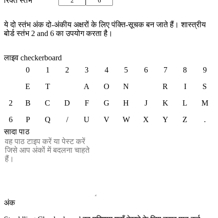
रिक्त स्तंभ
ये दो स्तंभ अंक दो-अंकीय अक्षरों के लिए पंक्ति-सूचक बन जाते हैं। शास्त्रीय
बोर्ड स्तंभ 2 and 6 का उपयोग करता है।
लाइव checkerboard
0
1
2
3
4
5
6
7
8
9
E
T
A
O
N
R
I
S
2
B
C
D
F
G
H
J
K
L
M
6
P
Q
/
U
V
W
X
Y
Z
.
सादा पाठ
अंक