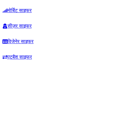
मोर्बिट साइफर
सीज़र साइफर
विजेनेर साइफर
एटबैश साइफर