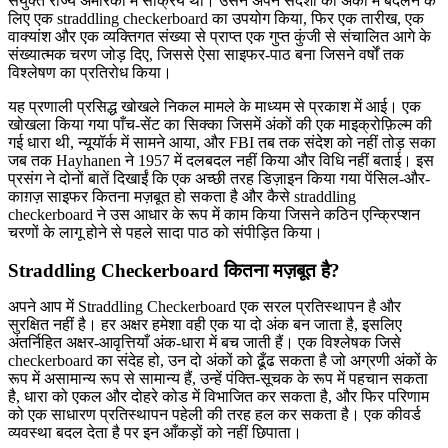
संयुक्त राज्य अमेरिका में सक्रिय था। उसने अपने संदेशों को अंकों में बदलने के
लिए एक straddling checkerboard का उपयोग किया, फिर एक तारीख, एक
वाक्यांश और एक व्यक्तिगत संख्या से प्राप्त एक गुप्त कुंजी से संचालित आगे के
संख्यात्मक चरण जोड़ दिए, जिससे ऐसा साइफर-पाठ बना जिसने वर्षों तक
विश्लेषण का प्रतिरोध किया।
यह प्रणाली प्रसिद्ध खोखले निकल मामले के माध्यम से प्रकाश में आई। एक
खोखला किया गया पाँच-सेंट का सिक्का जिसमें अंकों की एक माइक्रोफ़िल्म की
गई धारा थी, न्यूयॉर्क में सामने आया, और FBI तब तक संदेश को नहीं तोड़ सका
जब तक Hayhanen ने 1957 में दलबदल नहीं किया और विधि नहीं बताई। इस
प्रसंग ने दोनों बातें दिखाईं कि एक अच्छी तरह डिज़ाइन किया गया पेंसिल-और-
काग़ज़ साइफर कितना मज़बूत हो सकता है और कैसे straddling
checkerboard ने उस आधार के रूप में काम किया जिसने कठिन एन्क्रिप्शन
चरणों के लागू होने से पहले सादा पाठ को संपीड़ित किया।
Straddling Checkerboard कितना मज़बूत है?
अपने आप में Straddling Checkerboard एक सरल प्रतिस्थापन है और
सुरक्षित नहीं है। हर अक्षर हमेशा वही एक या दो अंक बन जाता है, इसलिए
अंतर्निहित अक्षर-आवृत्तियाँ अंक-धारा में बच जाती हैं। एक विश्लेषक जिसे
checkerboard का संदेह हो, उन दो अंकों को ढूँढ सकता है जो अग्रणी अंकों के
रूप में असामान्य रूप से सामान्य हैं, उन्हें पंक्ति-सूचक के रूप में पहचान सकता
है, धारा को एकल और दोहरे कोड में विभाजित कर सकता है, और फिर परिणाम
को एक साधारण प्रतिस्थापन पहेली की तरह हल कर सकता है। एक कीवर्ड
व्यवस्था बदल देता है पर इन आँकड़ों को नहीं छिपाता।