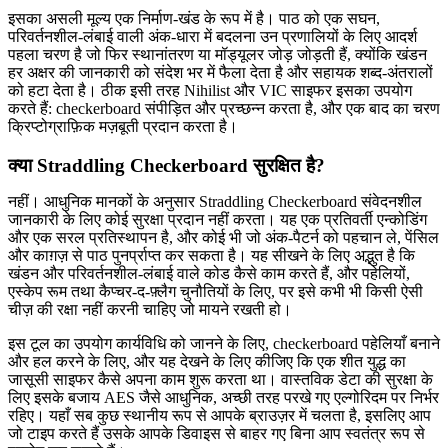
इसका असली मूल्य एक निर्माण-खंड के रूप में है। पाठ को एक सघन,
परिवर्तनशील-लंबाई वाली अंक-धारा में बदलना उन प्रणालियों के लिए आदर्श
पहला चरण है जो फिर स्थानांतरण या मॉड्यूलर जोड़ जोड़ती हैं, क्योंकि खंडन
हर अक्षर की जानकारी को संदेश भर में फैला देता है और सहायक शब्द-अंतरालों
को हटा देता है। ठीक इसी तरह Nihilist और VIC साइफर इसका उपयोग
करते हैं: checkerboard संपीड़ित और प्रच्छन्न करता है, और एक बाद का चरण
क्रिप्टोग्राफ़िक मज़बूती प्रदान करता है।
क्या Straddling Checkerboard सुरक्षित है?
नहीं। आधुनिक मानकों के अनुसार Straddling Checkerboard संवेदनशील
जानकारी के लिए कोई सुरक्षा प्रदान नहीं करता। यह एक प्रतिवर्ती एन्कोडिंग
और एक सरल प्रतिस्थापन है, और कोई भी जो अंक-पैटर्न को पहचान ले, पेंसिल
और काग़ज़ से पाठ पुनर्प्राप्त कर सकता है। यह सीखने के लिए अद्भुत है कि
खंडन और परिवर्तनशील-लंबाई वाले कोड कैसे काम करते हैं, और पहेलियों,
एस्केप रूम तथा कैप्चर-द-फ़्लैग चुनौतियों के लिए, पर इसे कभी भी किसी ऐसी
चीज़ की रक्षा नहीं करनी चाहिए जो मायने रखती हो।
इस टूल का उपयोग कार्यविधि को जानने के लिए, checkerboard पहेलियाँ बनाने
और हल करने के लिए, और यह देखने के लिए कीजिए कि एक शीत युद्ध का
जासूसी साइफर कैसे अपना काम शुरू करता था। वास्तविक डेटा की सुरक्षा के
लिए इसके बजाय AES जैसे आधुनिक, अच्छी तरह परखे गए एल्गोरिदम पर निर्भर
रहिए। यहाँ सब कुछ स्थानीय रूप से आपके ब्राउज़र में चलता है, इसलिए आप
जो टाइप करते हैं उसके आपके डिवाइस से बाहर गए बिना आप स्वतंत्र रूप से