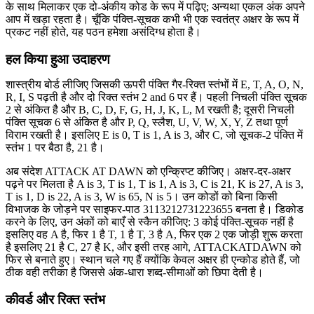
के साथ मिलाकर एक दो-अंकीय कोड के रूप में पढ़िए; अन्यथा एकल अंक अपने
आप में खड़ा रहता है। चूँकि पंक्ति-सूचक कभी भी एक स्वतंत्र अक्षर के रूप में
प्रकट नहीं होते, यह पठन हमेशा असंदिग्ध होता है।
हल किया हुआ उदाहरण
शास्त्रीय बोर्ड लीजिए जिसकी ऊपरी पंक्ति गैर-रिक्त स्तंभों में E, T, A, O, N,
R, I, S पढ़ती है और दो रिक्त स्तंभ 2 and 6 पर हैं। पहली निचली पंक्ति सूचक
2 से अंकित है और B, C, D, F, G, H, J, K, L, M रखती है; दूसरी निचली
पंक्ति सूचक 6 से अंकित है और P, Q, स्लैश, U, V, W, X, Y, Z तथा पूर्ण
विराम रखती है। इसलिए E is 0, T is 1, A is 3, और C, जो सूचक-2 पंक्ति में
स्तंभ 1 पर बैठा है, 21 है।
अब संदेश ATTACK AT DAWN को एन्क्रिप्ट कीजिए। अक्षर-दर-अक्षर
पढ़ने पर मिलता है A is 3, T is 1, T is 1, A is 3, C is 21, K is 27, A is 3,
T is 1, D is 22, A is 3, W is 65, N is 5। उन कोडों को बिना किसी
विभाजक के जोड़ने पर साइफर-पाठ 3113212731223655 बनता है। डिकोड
करने के लिए, उन अंकों को बाएँ से स्कैन कीजिए: 3 कोई पंक्ति-सूचक नहीं है
इसलिए वह A है, फिर 1 है T, 1 है T, 3 है A, फिर एक 2 एक जोड़ी शुरू करता
है इसलिए 21 है C, 27 है K, और इसी तरह आगे, ATTACKATDAWN को
फिर से बनाते हुए। स्थान चले गए हैं क्योंकि केवल अक्षर ही एन्कोड होते हैं, जो
ठीक वही तरीका है जिससे अंक-धारा शब्द-सीमाओं को छिपा देती है।
कीवर्ड और रिक्त स्तंभ