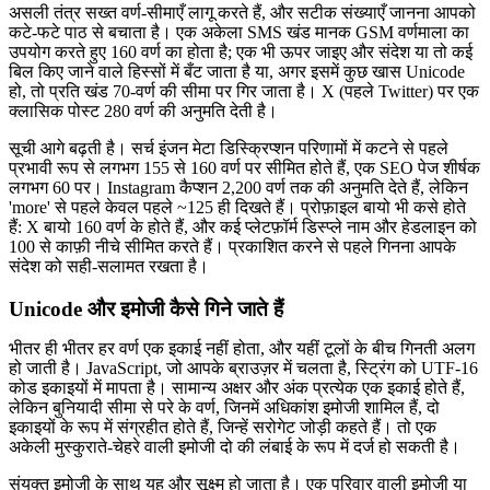
असली तंत्र सख्त वर्ण-सीमाएँ लागू करते हैं, और सटीक संख्याएँ जानना आपको
कटे-फटे पाठ से बचाता है। एक अकेला SMS खंड मानक GSM वर्णमाला का
उपयोग करते हुए 160 वर्ण का होता है; एक भी ऊपर जाइए और संदेश या तो कई
बिल किए जाने वाले हिस्सों में बँट जाता है या, अगर इसमें कुछ खास Unicode
हो, तो प्रति खंड 70-वर्ण की सीमा पर गिर जाता है। X (पहले Twitter) पर एक
क्लासिक पोस्ट 280 वर्ण की अनुमति देती है।
सूची आगे बढ़ती है। सर्च इंजन मेटा डिस्क्रिप्शन परिणामों में कटने से पहले
प्रभावी रूप से लगभग 155 से 160 वर्ण पर सीमित होते हैं, एक SEO पेज शीर्षक
लगभग 60 पर। Instagram कैप्शन 2,200 वर्ण तक की अनुमति देते हैं, लेकिन
'more' से पहले केवल पहले ~125 ही दिखते हैं। प्रोफ़ाइल बायो भी कसे होते
हैं: X बायो 160 वर्ण के होते हैं, और कई प्लेटफ़ॉर्म डिस्प्ले नाम और हेडलाइन को
100 से काफ़ी नीचे सीमित करते हैं। प्रकाशित करने से पहले गिनना आपके
संदेश को सही-सलामत रखता है।
Unicode और इमोजी कैसे गिने जाते हैं
भीतर ही भीतर हर वर्ण एक इकाई नहीं होता, और यहीं टूलों के बीच गिनती अलग
हो जाती है। JavaScript, जो आपके ब्राउज़र में चलता है, स्ट्रिंग को UTF-16
कोड इकाइयों में मापता है। सामान्य अक्षर और अंक प्रत्येक एक इकाई होते हैं,
लेकिन बुनियादी सीमा से परे के वर्ण, जिनमें अधिकांश इमोजी शामिल हैं, दो
इकाइयों के रूप में संग्रहीत होते हैं, जिन्हें सरोगेट जोड़ी कहते हैं। तो एक
अकेली मुस्कुराते-चेहरे वाली इमोजी दो की लंबाई के रूप में दर्ज हो सकती है।
संयुक्त इमोजी के साथ यह और सूक्ष्म हो जाता है। एक परिवार वाली इमोजी या