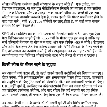
सोशल मीडिया प्रबंधक इन्हीं संख्याओं के सहारे जीते हैं। एक ट्वीट, एक
विज्ञापन हेडलाइन, या एक पुश नोटिफ़िकेशन लिखने का मतलब है एक सटीक
सीमा तक लिखना, और एक लाइव गणक आपको सीमा पार करते ही एक शब्द
छाँटने या एक वाक्यांश बदलने देता है, बजाय इसके कि पोस्ट अस्वीकार होने के
बाद पता चले। यही YouTube शीर्षकों पर लागू होता है, जो कई जगह केवल
लगभग 70 वर्ण दिखाते हैं।
SEO और मार्केटिंग का काम भी उतना ही गिनती-संचालित है। आप एक ऐसा
मेटा डिस्क्रिप्शन चाहते हैं जो ~155 वर्णों के भीतर कुछ पूरा कह दे ताकि वह
सर्च परिणामों में वाक्य के बीच में न कटे, और एक शीर्षक ~60 से नीचे। डेवलपर
और फ़ॉर्म डिज़ाइनर डेटाबेस फ़ील्ड आकार और API सीमाओं के भीतर रहने के
लिए वर्ण-गणना का उपयोग करते हैं, और अनुवादक उन पर नज़र रखते हैं ताकि
स्थानीयकृत पाठ निश्चित-चौड़ाई वाले बटन और लेबल से बाहर न छलके।
किसी सीमा के भीतर रहने के सुझाव
जब आपको वर्ण घटाने हों, तो पहले सबसे सस्ती कटौतियों को निशाना बनाइए।
दोहरे स्पेस, पीछे लगे व्हाइटस्पेस, और अनावश्यक विराम-चिह्न हटाइए; वाक्यांशों
को संकुचित कीजिए ('do not' को 'don't'); और छोटे पर्यायवाची पसंद कीजिए।
URL महँगे होते हैं, इसलिए जब कोई प्लेटफ़ॉर्म लिंक को स्वतः छोटा न करे तब
एक शॉर्टनर इस्तेमाल कीजिए, और याद रखिए कि कई नेटवर्क पर एक लिंक
अपनी असली लंबाई की परवाह किए बिना एक निश्चित संख्या में वर्ण खपाता है।
जब आप किसी सीमा के क़रीब हों तो अपनी इमोजी और विशेष वर्णों पर नज़र