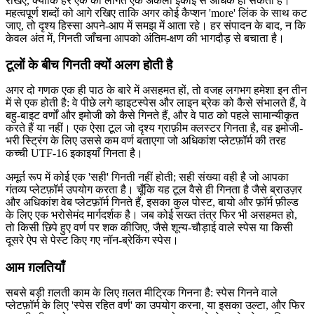
रखिए, क्योंकि हर एक की लागत एक अकेली इकाई से अधिक हो सकती है।
महत्वपूर्ण शब्दों को आगे रखिए ताकि अगर कोई कैप्शन 'more' लिंक के साथ कट
जाए, तो दृश्य हिस्सा अपने-आप में समझ में आता रहे। हर संपादन के बाद, न कि
केवल अंत में, गिनती जाँचना आपको अंतिम-क्षण की भागदौड़ से बचाता है।
टूलों के बीच गिनती क्यों अलग होती है
अगर दो गणक एक ही पाठ के बारे में असहमत हों, तो वजह लगभग हमेशा इन तीन
में से एक होती है: वे पीछे लगे व्हाइटस्पेस और लाइन ब्रेक को कैसे संभालते हैं, वे
बहु-बाइट वर्णों और इमोजी को कैसे गिनते हैं, और वे पाठ को पहले सामान्यीकृत
करते हैं या नहीं। एक ऐसा टूल जो दृश्य ग्राफ़ीम क्लस्टर गिनता है, वह इमोजी-
भरी स्ट्रिंग के लिए उससे कम वर्ण बताएगा जो अधिकांश प्लेटफ़ॉर्म की तरह
कच्ची UTF-16 इकाइयाँ गिनता है।
अमूर्त रूप में कोई एक 'सही' गिनती नहीं होती; सही संख्या वही है जो आपका
गंतव्य प्लेटफ़ॉर्म उपयोग करता है। चूँकि यह टूल वैसे ही गिनता है जैसे ब्राउज़र
और अधिकांश वेब प्लेटफ़ॉर्म गिनते हैं, इसका कुल पोस्ट, बायो और फ़ॉर्म फ़ील्ड
के लिए एक भरोसेमंद मार्गदर्शक है। जब कोई सख्त तंत्र फिर भी असहमत हो,
तो किसी छिपे हुए वर्ण पर शक कीजिए, जैसे शून्य-चौड़ाई वाले स्पेस या किसी
दूसरे ऐप से पेस्ट किए गए नॉन-ब्रेकिंग स्पेस।
आम ग़लतियाँ
सबसे बड़ी ग़लती काम के लिए ग़लत मीट्रिक गिनना है: स्पेस गिनने वाले
प्लेटफ़ॉर्म के लिए 'स्पेस रहित वर्ण' का उपयोग करना, या इसका उल्टा, और फिर