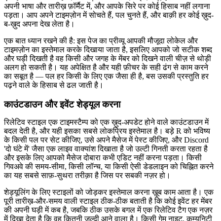
अपनी भाषा और तारीख़ फ़ॉर्मैट में, और आपके सिरे पर कोई हिसाब नहीं लगाना
पड़ता। आप अपने टाइमज़ोन में सोचते हैं, पल चुनते हैं, और बाक़ी हर कोई ख़ुद-
ब-ख़ुद अपना देख लेता है।
एक बात ध्यान रखने की है: इस पेज का प्रीव्यू आपकी मौजूदा लोकेल और
टाइमज़ोन का इस्तेमाल करके दिखाया जाता है, इसलिए आपको जो सटीक शब्द
और घड़ी दिखती है वह किसी और जगह के मेंबर को दिखने वाली चीज़ से थोड़ी
अलग हो सकती है। यह अपेक्षित है और यही फ़ीचर के सही ढंग से काम करने
का सबूत है — पल हर किसी के लिए एक जैसा ही है, बस उसकी प्रस्तुति हर
पढ़ने वाले के हिसाब से ढल जाती है।
काउंटडाउन और इवेंट शेड्यूल करना
रिलेटिव स्टाइल एक टाइमस्टैम्प को एक ख़ुद-अपडेट होने वाले काउंटडाउन में
बदल देती है, और यही इसका सबसे लोकप्रिय इस्तेमाल है। बड़े R को भविष्य
के किसी पल पर सेट कीजिए, उसे अपने मैसेज में पेस्ट कीजिए, और Discord
'दो घंटे में' जैसा एक लाइव वाक्यांश दिखाता है जो उल्टी गिनती करता रहता है
और इसके लिए आपको मैसेज दोबारा कभी एडिट नहीं करना पड़ता। किसी
गिवअवे की समय-सीमा, किसी लॉन्च, या किसी ऐसी डेडलाइन को चिह्नित करने
का यह सबसे साफ़-सुथरा तरीक़ा है जिस पर सबकी नज़र हो।
शेड्यूलिंग के लिए स्टाइलों को जोड़कर इस्तेमाल करना ख़ूब काम आता है। एक
पूरी तारीख़-और-समय वाली स्टाइल ठीक-ठीक बताती है कि कोई इवेंट हर मेंबर
की अपनी घड़ी में कब है, जबकि ठीक उसके बगल में एक रिलेटिव टैग एक नज़र
में दिखा देता है कि वह कितनी जल्दी आने वाला है। किसी गेम नाइट, कम्युनिटी