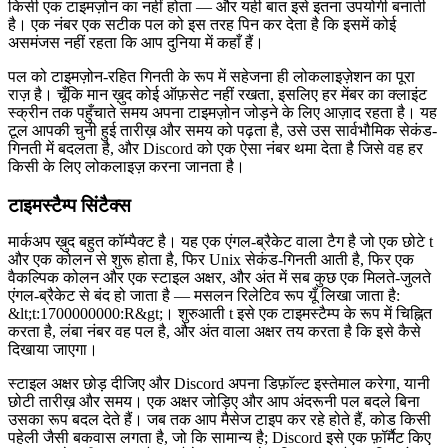
किसी एक टाइमज़ोन का नहीं होता — और यही बात इसे इतना उपयोगी बनाती
है। एक नंबर एक सटीक पल को इस तरह पिन कर देता है कि इसमें कोई
असमंजस नहीं रहता कि आप दुनिया में कहाँ हैं।
पल को टाइमज़ोन-रहित गिनती के रूप में सहेजना ही लोकलाइज़ेशन का पूरा
राज़ है। चूँकि मान ख़ुद कोई ऑफ़सेट नहीं रखता, इसलिए हर मेंबर का क्लाइंट
स्क्रीन तक पहुँचाते समय अपना टाइमज़ोन जोड़ने के लिए आज़ाद रहता है। यह
टूल आपकी चुनी हुई तारीख़ और समय को पढ़ता है, उसे उस सार्वभौमिक सेकंड-
गिनती में बदलता है, और Discord को एक ऐसा नंबर थमा देता है जिसे वह हर
किसी के लिए लोकलाइज़ करना जानता है।
टाइमस्टैम्प सिंटैक्स
मार्कअप ख़ुद बहुत कॉम्पैक्ट है। यह एक एंगल-ब्रैकेट वाला टैग है जो एक छोटे t
और एक कोलन से शुरू होता है, फिर Unix सेकंड-गिनती आती है, फिर एक
वैकल्पिक कोलन और एक स्टाइल अक्षर, और अंत में सब कुछ एक मिलते-जुलते
एंगल-ब्रैकेट से बंद हो जाता है — मसलन रिलेटिव रूप यूँ लिखा जाता है:
&lt;t:1700000000:R&gt;। शुरुआती t इसे एक टाइमस्टैम्प के रूप में चिह्नित
करता है, लंबा नंबर वह पल है, और अंत वाला अक्षर तय करता है कि इसे कैसे
दिखाया जाएगा।
स्टाइल अक्षर छोड़ दीजिए और Discord अपना डिफ़ॉल्ट इस्तेमाल करेगा, यानी
छोटी तारीख़ और समय। एक अक्षर जोड़िए और आप अंदरूनी पल बदले बिना
उसका रूप बदल देते हैं। जब तक आप मैसेज टाइप कर रहे होते हैं, कोड किसी
पहेली जैसी बकवास लगता है, जो कि सामान्य है; Discord इसे एक फ़ॉर्मैट किए