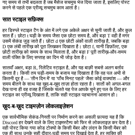
गए समय से तभी बदलता है जब मैसेज सचमुच भेज दिया जाता है, इसलिए पोस्ट
करने से पहले एक प्रीव्यू सचमुच काम आता है।
सात स्टाइल सफ़िक्स
हर डिस्प्ले स्टाइल टैग के अंत में लगे एक अकेले अक्षर से चुनी जाती है, और कुल
सात हैं। छोटा t घड़ी के समय जैसा एक छोटा समय है, और बड़ा T वही है मगर
उसमें सेकंड जुड़ जाते हैं। छोटा d एक छोटी अंकों वाली तारीख़ है, जबकि बड़ा
D एक लंबी तारीख़ को पूरा लिखकर दिखाता है। छोटा f, यानी डिफ़ॉल्ट, एक
छोटी तारीख़ को समय के साथ मिलाता है, और बड़ा F पूरी तारीख़-और-समय
वाली पंक्ति के लिए सप्ताह का दिन भी जोड़ देता है।
सातवाँ अक्षर, बड़ा R, रिलेटिव स्टाइल है, और यह बाक़ी सबसे अलग बर्ताव
करता है। किसी तय घड़ी-समय के बजाय यह दिखाता है कि वह पल अभी से
कितनी दूर है — 'तीन दिन में' या 'पाँच मिनट पहले' जैसा कोई वाक्यांश — और
समय बीतने के साथ यह ख़ुद-ब-ख़ुद ताज़ा होता रहता है। सातों को अगल-बगल
देख पाना ही वह वजह है जिसके चलते यह पेज आपके चुने हुए पल के लिए हर
स्टाइल का प्रीव्यू दिखाता है, ताकि सही स्टाइल पहचानना आसान हो।
ख़ुद-ब-ख़ुद टाइमज़ोन लोकलाइज़ेशन
एक सार्वभौमिक सेकंड-गिनती पर निर्माण करने का असली फ़ायदा यह है कि
Discord हर देखने वाले के लिए टाइमस्टैम्प को फिर से लोकलाइज़ कर देता है।
वही पोस्ट किया गया कोड टोक्यो के किसी मेंबर और लंदन के किसी मेंबर को
एक ही साथ उनके सही दीवार-घड़ी समय पर दिखाई देता है, हर व्यक्ति की