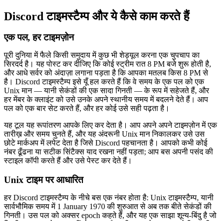
Discord टाइमस्टैम्प और ये कैसे काम करते हैं
एक पल, हर टाइमज़ोन
पूरी दुनिया में फैले किसी समुदाय में कुछ भी शेड्यूल करना एक चुपचाप का
सिरदर्द है। यह पोस्ट कर दीजिए कि कोई स्ट्रीम रात 8 PM बजे शुरू होती है,
और आधे सर्वर को अंदाज़ा लगाना पड़ता है कि आपका मतलब किस 8 PM से
है। Discord टाइमस्टैम्प इसे यूँ हल करते हैं कि वे समय के एक पल को एक
Unix मान — यानी सेकंडों की एक सादा गिनती — के रूप में सहेजते हैं, और
हर मेंबर के क्लाइंट को उसे उनके अपने स्थानीय समय में बदलने देते हैं। आप
पल को एक बार सेट करते हैं, और हर कोई उसे सही पढ़ता है।
यह टूल यह रूपांतरण आपके लिए कर देता है। आप अपने अपने टाइमज़ोन में एक
तारीख़ और समय चुनते हैं, और यह अंदरूनी Unix मान निकालकर उसे उस
छोटे मार्कअप में लपेट देता है जिसे Discord पहचानता है। आपको कभी कोई
नंबर ढूँढना या सटीक सिंटैक्स याद रखना नहीं पड़ता; आप बस अपनी पसंद की
स्टाइल कॉपी करते हैं और उसे पेस्ट कर देते हैं।
Unix टाइम पर आधारित
हर Discord टाइमस्टैम्प के नीचे बस एक नंबर होता है: Unix टाइमस्टैम्प, यानी
सार्वभौमिक समय में 1 January 1970 की शुरुआत से अब तक बीते सेकंडों की
गिनती। उस पल को अक्सर epoch कहते हैं, और यह एक साझा शून्य-बिंदु है जो