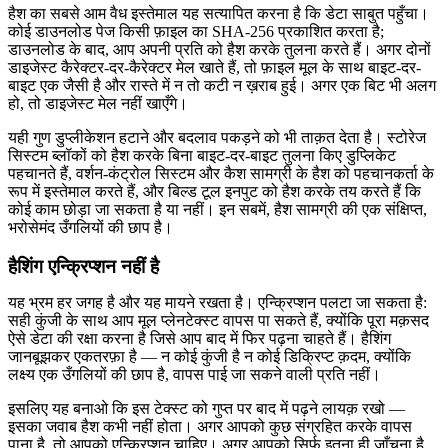
हैश का सबसे आम वैध इस्तेमाल यह सत्यापित करना है कि डेटा साबुत पहुँचा।
कोई डाउनलोड पेज किसी फ़ाइल का SHA-256 प्रकाशित करता है;
डाउनलोड के बाद, आप अपनी प्रति को हैश करके तुलना करते हैं। अगर दोनों
डाइजेस्ट कैरेक्टर-दर-कैरेक्टर मेल खाते हैं, तो फ़ाइल मूल के साथ बाइट-दर-
बाइट एक जैसी है और रास्ते में न तो कटी न ख़राब हुई। अगर एक बिट भी अलग
हो, तो डाइजेस्ट मेल नहीं खाएँगे।
यही गुण डुप्लीकेशन हटाने और बदलाव पकड़ने को भी ताक़त देता है। स्टोरेज
सिस्टम ब्लॉकों को हैश करके बिना बाइट-दर-बाइट तुलना किए डुप्लिकेट
पहचानते हैं, वर्शन-कंट्रोल सिस्टम और कैश सामग्री के हैश को पहचानकर्ता के
रूप में इस्तेमाल करते हैं, और बिल्ड टूल इनपुट को हैश करके तय करते हैं कि
कोई काम छोड़ा जा सकता है या नहीं। इन सबमें, हैश सामग्री की एक संक्षिप्त,
भरोसेमंद उँगलियों की छाप है।
हैशिंग एन्क्रिप्शन नहीं है
यह भ्रम हर जगह है और यह मायने रखता है। एन्क्रिप्शन पलटा जा सकता है:
सही कुंजी के साथ आप मूल प्लेनटेक्स्ट वापस पा सकते हैं, क्योंकि पूरा मक़सद
ऐसे डेटा की रक्षा करना है जिसे आप बाद में फिर पढ़ना चाहते हैं। हैशिंग
जानबूझकर एकतरफ़ा है — न कोई कुंजी है न कोई डिक्रिप्ट क़दम, क्योंकि
लक्ष्य एक उँगलियों की छाप है, वापस पाई जा सकने वाली प्रति नहीं।
इसलिए यह बनाओ कि इस टेक्स्ट को गुप्त पर बाद में पढ़ने लायक़ रखो —
इसका जवाब हैश कभी नहीं होता। अगर आपको कुछ संग्रहित करके वापस
पाना है, तो आपको एन्क्रिप्शन चाहिए। अगर आपको सिर्फ़ इतना ही जाँचना है