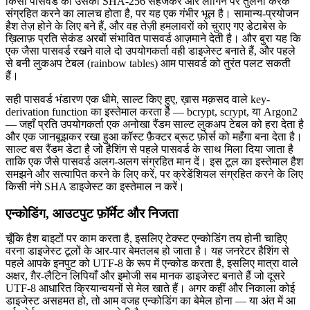
किसी पासवर्ड को उसका SHA-256 सहेजकर और लॉगिन पर तुलना करके
संग्रहित करने का लालच होता है, पर यह एक गंभीर भूल है। सामान्य-प्रयोजन
हैश तेज़ होने के लिए बने हैं, और वह तेज़ी हमलावरों को चुराए गए डेटाबेस के
ख़िलाफ़ प्रति सेकंड अरबों संभावित पासवर्ड आज़माने देती है। और बुरा यह कि
एक जैसा पासवर्ड रखने वाले दो उपयोगकर्ता वही डाइजेस्ट बनाते हैं, और पहले
से बनी लुकअप टेबल (rainbow tables) आम पासवर्ड को तुरंत पलट सकती
हैं।
सही पासवर्ड भंडारण एक धीमे, साल्ट किए हुए, ख़ास मक़सद वाले key-
derivation function का इस्तेमाल करता है — bcrypt, scrypt, या Argon2
— जहाँ प्रति उपयोगकर्ता एक अनोखा रैंडम साल्ट लुकअप टेबल को हरा देता है
और एक जानबूझकर रखा हुआ कॉस्ट फ़ैक्टर ब्रूट फ़ोर्स को महँगा बना देता है।
साल्ट बस रैंडम डेटा है जो हैशिंग से पहले पासवर्ड के साथ मिला दिया जाता है
ताकि एक जैसे पासवर्ड अलग-अलग संग्रहित मान दें। इस टूल का इस्तेमाल हैश
समझने और सत्यापित करने के लिए करें, पर क्रेडेंशियल संग्रहित करने के लिए
किसी नंगे SHA डाइजेस्ट का इस्तेमाल न करें।
एन्कोडिंग, आउटपुट फ़ॉर्मेट और निजता
चूँकि हैश बाइटों पर काम करता है, इसलिए टेक्स्ट एन्कोडिंग तय होनी चाहिए
वरना डाइजेस्ट टूलों के आर-पार बेमतलब हो जाता है। यह जनरेटर हैशिंग से
पहले आपके इनपुट को UTF-8 के रूप में एन्कोड करता है, इसलिए मात्रा वाले
अक्षर, ग़ैर-लैटिन लिपियाँ और इमोजी सब मानक डाइजेस्ट बनाते हैं जो दूसरे
UTF-8 आधारित क्रियान्वयनों से मेल खाते हैं। अगर कहीं और निकाला कोई
डाइजेस्ट असहमत हो, तो आम वजह एन्कोडिंग का बेमेल होना — या अंत में आ