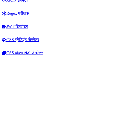
JSON फ़ॉर्मेटर
Regex परीक्षक
JWT डिकोडर
CSS ग्रेडिएंट जेनरेटर
CSS बॉक्स शैडो जेनरेटर