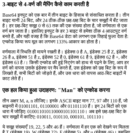
3-बाइट से 4-वर्ण की मैपिंग कैसे काम करती है
Base64 इनपुट को एक बार में तीन बाइट के हिसाब से संसाधित करता है। तीन
बाइट यानी 24 बिट, और 24 ठीक-ठीक छह-छह बिट के चार समूहों में बँट जाता
है। हर छह-बिट समूह 0 से 63 तक की एक संख्या होता है, जो वर्णमाला से एक
वर्ण बन जाता है। इसलिए इनपुट के हर 3 बाइट से हमेशा ठीक 4 आउटपुट वर्ण
बनते हैं, और यही वजह है कि Base64 डेटा को लगभग एक तिहाई फुला देता है:
एन्कोड किया रूप मूल का लगभग 133% आकार का होता है।
वर्णमाला में स्थिति ही मायने रखती है। इंडेक्स 0 है A, इंडेक्स 25 है Z, इंडेक्स
26 है a, इंडेक्स 51 है z, इंडेक्स 52 है 0, इंडेक्स 61 है 9, इंडेक्स 62 है +, और
इंडेक्स 63 है /। किसी एन्कोड की हुई स्ट्रिंग को हाथ से पढ़ने के लिए, आप हर
वर्ण को वापस उसके इंडेक्स पर मैप करते हैं, उस इंडेक्स को छह बिट के रूप में
लिखते हैं, सभी बिटों को जोड़ते हैं, और उस धारा को वापस आठ-बिट बाइटों में
काट लेते हैं।
एक हल किया हुआ उदाहरण: "Man" को एन्कोड करना
तीन अक्षर M, a, n लीजिए। इनके ASCII बाइट मान 77, 97 और 110 हैं, जो
बाइनरी में 01001101, 01100001 और 01101110 हैं। इन 24 बिटों को एक
धारा में जोड़िए: 010011010110000101101110। अब इसे छह-छह बिट के
चार समूहों में काटिए: 010011, 010110, 000101, 101110।
ये समूह संख्याएँ 19, 22, 5 और 46 हैं। वर्णमाला में हर एक को देखने पर मिलता
है T (इंडेक्स 19), W (इंडेक्स 22), F (इंडेक्स 5), और u (इंडेक्स 46)। इसलिए