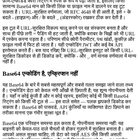
फ़ॉर्म-एन्कोडेड क्वेरी स्ट्रिंग में स्पेस के रूप में पढ़ा जाता है, इसलिए किसी
सामान्य Base64 मान को किसी लिंक या फ़ाइल नाम में डालने पर वह टूट
सकता है। URL-सुरक्षित वर्णमाला, जो RFC 4648 से ही आती है, इसे + के
बदले - (हाइफ़न) और / के बदले _ (अंडरस्कोर) रखकर ठीक कर देती है।
इस टूल में URL-सुरक्षित विकल्प चालू करने पर वह संस्करण बनता है और
साथ ही पीछे लगी = पैडिंग भी हट जाती है, क्योंकि बराबर के चिह्नों को भी URL
में एस्केप करना पड़ता है। परिणाम सीधे क्वेरी पैरामीटर, पथ खंडों, कुकीज़ और
फ़ाइल नामों में फिट हो जाता है। यही एन्कोडिंग JWT और कई वेब API
इस्तेमाल करते हैं। बस याद रखिए कि URL-सुरक्षित इनपुट को किसी URL-
सुरक्षित डिकोडर से ही डिकोड करें, क्योंकि - और _ वर्ण मानक वर्णमाला में मान्य
नहीं हैं।
Base64 एन्कोडिंग है, एन्क्रिप्शन नहीं
यह Base64 के बारे में सबसे महत्वपूर्ण और सबसे ग़लत समझा जाने वाला तथ्य
है। एन्कोडिंग डेटा को केवल नंगी आँखों से छिपाती है; यह शून्य गोपनीयता देती
है। यहाँ न कोई कुंजी है और न कोई रहस्य, इसलिए कोई भी किसी Base64
स्ट्रिंग को किसी भी टूल से — इस वाले समेत — पलक झपकते डिकोड कर
सकता है। Base64 को पासवर्ड, API कुंजियाँ या व्यक्तिगत डेटा छिपाने का
तरीका मानना एक गंभीर सुरक्षा भूल है।
Base64 एक परिवहन समस्या हल करता है, गोपनीयता समस्या नहीं: यह
बाइनरी को केवल-पाठ वाले चैनलों से होकर गुज़रने में सुरक्षित बनाता है। अगर
आपको असल सुरक्षा चाहिए, तो डेटा को पहले AES जैसे किसी असली