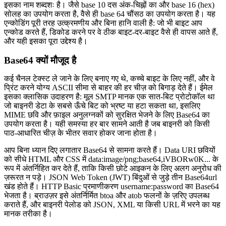
इसका नाम शब्दशः है। जैसे base 10 दस अंक-चिह्नों का और base 16 (hex)
सोलह का उपयोग करता है, वैसे ही base 64 चौंसठ का उपयोग करता है। यह
एन्कोडिंग पूरी तरह उत्क्रमणीय और बिना हानि वाली है: जो भी बाइट आप
एन्कोड करते हैं, डिकोड करने पर वे ठीक बाइट-दर-बाइट वैसे ही वापस आते हैं,
और यही इसका पूरा उद्देश्य है।
Base64 क्यों मौजूद है
कई चैनल टेक्स्ट ले जाने के लिए बनाए गए थे, कच्चे बाइट के लिए नहीं, और वे
प्रिंट करने योग्य ASCII सीमा से बाहर की हर चीज़ को बिगाड़ देते हैं। ईमेल
इसका क्लासिक उदाहरण है: मूल SMTP मानक एक सात-बिट प्रोटोकॉल था
जो बाइनरी डेटा के सबसे ऊँचे बिट को भ्रष्ट या हटा सकता था, इसलिए
MIME छवि और फ़ाइल अनुलग्नकों को सुरक्षित भेजने के लिए Base64 का
उपयोग करता है। यही समस्या हर बार सामने आती है जब बाइनरी को किसी
पाठ-आधारित चीज़ के भीतर सवार होकर जाना होता है।
आप बिना ध्यान दिए लगातार Base64 से सामना करते हैं। Data URI छवियों
को सीधे HTML और CSS में data:image/png;base64,iVBORw0K... के
रूप में अंतर्निहित कर देते हैं, ताकि किसी छोटे आइकन के लिए अलग अनुरोध की
ज़रूरत न पड़े। JSON Web Token (JWT) बिंदुओं से जुड़े तीन Base64url
खंड होते हैं। HTTP Basic प्रमाणीकरण username:password का Base64
भेजता है। ब्राउज़र इसे अंतर्निर्मित btoa और atob फलनों के ज़रिए उपलब्ध
कराते हैं, और बाइनरी पेलोड को JSON, XML या किसी URL में भरने का यह
मानक तरीका है।