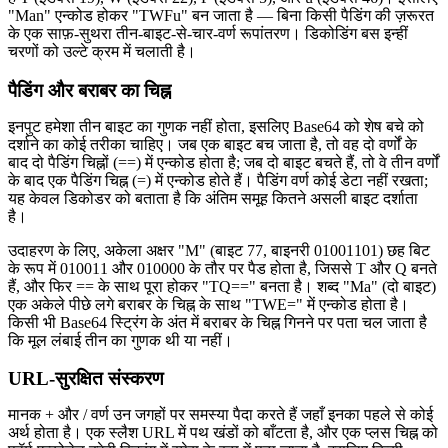
"Man" एन्कोड होकर "TWFu" बन जाता है — बिना किसी पैडिंग की ज़रूरत
के एक साफ़-सुथरा तीन-बाइट-से-चार-वर्ण रूपांतरण। डिकोडिंग बस इन्हीं
चरणों को उल्टे क्रम में चलाती है।
पैडिंग और बराबर का चिह्न
इनपुट हमेशा तीन बाइट का गुणक नहीं होता, इसलिए Base64 को शेष बचे को
दर्शाने का कोई तरीका चाहिए। जब एक बाइट बच जाता है, तो वह दो वर्णों के
बाद दो पैडिंग चिह्नों (==) में एन्कोड होता है; जब दो बाइट बचते हैं, तो वे तीन वर्णों
के बाद एक पैडिंग चिह्न (=) में एन्कोड होते हैं। पैडिंग वर्ण कोई डेटा नहीं रखता;
यह केवल डिकोडर को बताता है कि अंतिम समूह कितने असली बाइट दर्शाता
है।
उदाहरण के लिए, अकेला अक्षर "M" (बाइट 77, बाइनरी 01001101) छह बिट
के रूप में 010011 और 010000 के तौर पर पैड होता है, जिससे T और Q बनते
हैं, और फिर == के साथ पूरा होकर "TQ==" बनता है। शब्द "Ma" (दो बाइट)
एक अकेले पीछे लगे बराबर के चिह्न के साथ "TWE=" में एन्कोड होता है।
किसी भी Base64 स्ट्रिंग के अंत में बराबर के चिह्न गिनने पर पता चल जाता है
कि मूल लंबाई तीन का गुणक थी या नहीं।
URL-सुरक्षित संस्करण
मानक + और / वर्ण उन जगहों पर समस्या पैदा करते हैं जहाँ इनका पहले से कोई
अर्थ होता है। एक स्लैश URL में पथ खंडों को बाँटता है, और एक प्लस चिह्न को