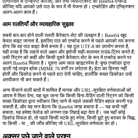
एल्गोरिदम से एन्क्रिप्ट कीजिए, और तभी सिफरटेक्स्ट को Base64-एन्कोड
कीजिए यदि आपको उसे पाठ के रूप में भी भेजना हो। एन्कोडिंग और एन्क्रिप्शन
अलग-अलग काम हैं।
आम ग़लतियाँ और व्यावहारिक सुझाव
सबसे बार-बार होने वाली ग़लती कैरेक्टर-सेट की उलझन है। Base64 खुद
केवल बाइट जानता है, इसलिए पाठ को एन्कोड करने से पहले आपको तय करना
होगा कि वह पाठ बाइट कैसे बनता है। यह टूल UTF-8 का उपयोग करता है,
यही वजह है कि लहजे वाले अक्षर और इमोजी सही-सलामत राउंड-ट्रिप करते हैं;
उसी स्ट्रिंग को कहीं और किसी दूसरे कैरेक्टर-सेट के रूप में एन्कोड करने पर
अलग Base64 मिलता है। दूसरा आम जाल व्हाइटस्पेस है: कुछ एन्कोडर द्वारा
डाली गई लाइन ब्रेक (MIME 76 वर्णों पर लपेटता है) डेटा का हिस्सा नहीं
होतीं और डिकोड करने से पहले हटा देनी चाहिए, हालाँकि सख्त डिकोडर उन्हें
अस्वीकार भी कर सकते हैं।
अन्य फँसाने वाली बातों में शामिल हैं मानक और URL-सुरक्षित वर्णमालाओं को
आपस में मिला देना, यह भूल जाना कि किसी बिना-पैडिंग वाली स्ट्रिंग को किसी
सख्त डिकोडर द्वारा स्वीकार किए जाने से पहले उसकी पैडिंग बहाल करनी पड़
सकती है, और यह मान बैठना कि Base64 जगह बचाता है — यह कभी नहीं
बचाता, यह हमेशा पेलोड को लगभग एक तिहाई बढ़ा देता है। जब यहाँ कोई
डिकोड विफल हो, तो पहले किसी भटके हुए स्पेस, किसी छूटे हुए बराबर के चिह्न,
या किसी - या _ की जाँच कीजिए जो URL-सुरक्षित वर्णमाला का हो।
अक्सर पूछे जाने वाले प्रश्न