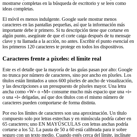
mostrarse completas en la búsqueda de escritorio y se leen como
ideas completas.
El móvil es menos indulgente. Google suele mostrar menos
caracteres en las pantallas pequeñas, así que la información más
importante debe ir primero. Si tu descripción tiene que cortarse en
algún punto, asegúrate de que el corte caiga después de tu mensaje
clave y tu llamada a la acción, no antes. Escribir el punto esencial en
los primeros 120 caracteres te protege en todos los dispositivos.
Caracteres frente a píxeles: el límite real
Este es el detalle que la mayoría de las guías pasan por alto: Google
no trunca por número de caracteres, sino por ancho en píxeles. Los
títulos están limitados a unos 600 píxeles de ancho de visualización,
y las descripciones a un presupuesto de píxeles mayor. Una letra
ancha como «W» o «M» consume mucho más espacio que una «i»
o una «l» delgadas, así que dos títulos con el mismo número de
caracteres pueden comportarse de forma distinta.
Por eso los límites de caracteres son una aproximación. Un título
compuesto solo por letras estrechas y en minúscula podría caber en
65 caracteres; uno EN MAYÚSCULAS con letras anchas podría
cortarse a los 52. La pauta de 50 a 60 está calibrada para ir sobre
seguro con un texto medio. Cuando estés cerca del límite, inclínate