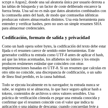
scrypt o Argon2, donde una sal aleatoria única por usuario derrota a
las tablas de búsqueda y un factor de coste deliberado encarece la
fuerza bruta. Una sal no es más que datos aleatorios combinados con
la contraseña antes del hash, de modo que contraseñas idénticas
produzcan valores almacenados distintos. Usa esta herramienta para
entender y verificar hashes, pero no uses un simple resumen SHA
para almacenar credenciales.
Codificación, formato de salida y privacidad
Como un hash opera sobre bytes, la codificación del texto debe estar
fijada o el resumen carece de sentido entre herramientas. Este
generador codifica tu entrada como UTF-8 antes de aplicar el hash,
así que las letras acentuadas, los alfabetos no latinos y los emojis
producen resúmenes estándar que coinciden con otras
implementaciones basadas en UTF-8. Si un resumen que calculas en
otro sitio no coincide, una discrepancia de codificación, o un salto
de línea final perdido, es la causa habitual.
Todo se ejecuta localmente en tu navegador; tu entrada nunca se
sube, se registra ni se almacena, lo que hace seguro aplicar hash a
tokens, contenidos de archivos u otros valores sensibles. Una
práctica de verificación cómoda es pegar una entrada conocida y
confirmar que el resumen coincide con el valor que indica tu
aplicación o una página de descarga: cuando concuerdan byte a