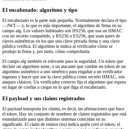
El encabezado: algoritmo y tipo
El encabezado es la parte más pequeña. Normalmente declara el tipo
—JWT— y, lo que es más importante, el algoritmo de firma en su
campo alg. Los valores habituales son HS256, que usa un HMAC
con un secreto compartido, y RS256 o ES256, que usan pares de
claves asimétricas en los que una clave privada firma y una clave
pública verifica. El algoritmo le indica al verificador cómo se
produjo la firma y, por tanto, cómo comprobarla.
El campo alg también es relevante para la seguridad. Un token que
declare un algoritmo none, o un atacante que cambie un token de un
algoritmo asimétrico a uno simétrico para engañar a un verificador
ingenuo y hacer que use la clave pública como secreto HMAC, son
ataques clásicos. Un verificador correcto fija el algoritmo que espera
en lugar de confiar a ciegas en lo que diga el encabezado.
El payload y sus claims registrados
El payload transporta los claims, es decir, las afirmaciones que hace
el token. Hay un conjunto de nombres de claims registrados que está
estandarizado para que distintos sistemas coincidan en su
significado. El claim de emisor (iss) indica quién creó el token, el