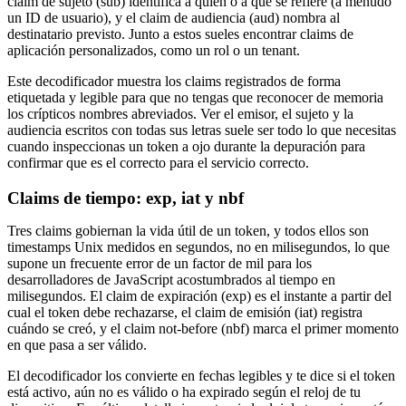
claim de sujeto (sub) identifica a quién o a qué se refiere (a menudo
un ID de usuario), y el claim de audiencia (aud) nombra al
destinatario previsto. Junto a estos sueles encontrar claims de
aplicación personalizados, como un rol o un tenant.
Este decodificador muestra los claims registrados de forma
etiquetada y legible para que no tengas que reconocer de memoria
los crípticos nombres abreviados. Ver el emisor, el sujeto y la
audiencia escritos con todas sus letras suele ser todo lo que necesitas
cuando inspeccionas un token a ojo durante la depuración para
confirmar que es el correcto para el servicio correcto.
Claims de tiempo: exp, iat y nbf
Tres claims gobiernan la vida útil de un token, y todos ellos son
timestamps Unix medidos en segundos, no en milisegundos, lo que
supone un frecuente error de un factor de mil para los
desarrolladores de JavaScript acostumbrados al tiempo en
milisegundos. El claim de expiración (exp) es el instante a partir del
cual el token debe rechazarse, el claim de emisión (iat) registra
cuándo se creó, y el claim not-before (nbf) marca el primer momento
en que pasa a ser válido.
El decodificador los convierte en fechas legibles y te dice si el token
está activo, aún no es válido o ha expirado según el reloj de tu