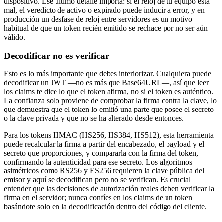
dispositivo. Ese último detalle importa: si el reloj de tu equipo está
mal, el veredicto de activo o expirado puede inducir a error, y en
producción un desfase de reloj entre servidores es un motivo
habitual de que un token recién emitido se rechace por no ser aún
válido.
Decodificar no es verificar
Esto es lo más importante que debes interiorizar. Cualquiera puede
decodificar un JWT —no es más que Base64URL—, así que leer
los claims te dice lo que el token afirma, no si el token es auténtico.
La confianza solo proviene de comprobar la firma contra la clave, lo
que demuestra que el token lo emitió una parte que posee el secreto
o la clave privada y que no se ha alterado desde entonces.
Para los tokens HMAC (HS256, HS384, HS512), esta herramienta
puede recalcular la firma a partir del encabezado, el payload y el
secreto que proporciones, y compararla con la firma del token,
confirmando la autenticidad para ese secreto. Los algoritmos
asimétricos como RS256 y ES256 requieren la clave pública del
emisor y aquí se decodifican pero no se verifican. Es crucial
entender que las decisiones de autorización reales deben verificar la
firma en el servidor; nunca confíes en los claims de un token
basándote solo en la decodificación dentro del código del cliente.