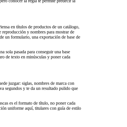
pero conocer la regla te permite predecir la
Piensa en títulos de productos de un catálogo,
 de reproducción y nombres para mostrar de
sde un formulario, una exportación de base de
una sola pasada para conseguir una base
muro de texto en minúsculas y poner cada
 puede juzgar: siglas, nombres de marca con
eva segundos y te da un resultado pulido que
scas es el formato de título, no poner cada
ón uniforme aquí, titulares con guía de estilo