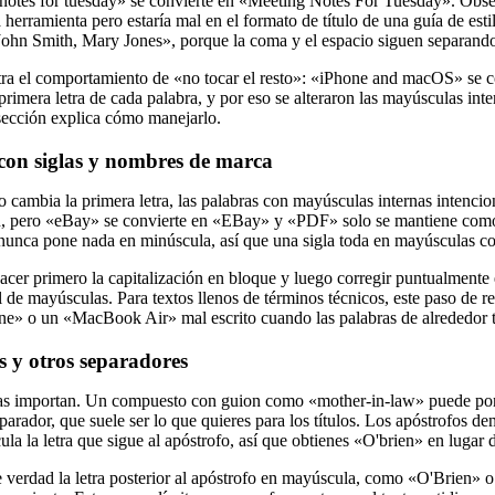
g notes for tuesday» se convierte en «Meeting Notes For Tuesday». Obs
a herramienta pero estaría mal en el formato de título de una guía de es
John Smith, Mary Jones», porque la coma y el espacio siguen separando 
ra el comportamiento de «no tocar el resto»: «iPhone and macOS» se
 primera letra de cada palabra, y por eso se alteraron las mayúsculas i
 sección explica cómo manejarlo.
 con siglas y nombres de marca
 cambia la primera letra, las palabras con mayúsculas internas intenc
 pero «eBay» se convierte en «EBay» y «PDF» solo se mantiene como 
 nunca pone nada en minúscula, así que una sigla toda en mayúsculas
hacer primero la capitalización en bloque y luego corregir puntualment
l de mayúsculas. Para textos llenos de términos técnicos, este paso de r
hone» o un «MacBook Air» mal escrito cuando las palabras de alrededor
s y otros separadores
abras importan. Un compuesto con guion como «mother-in-law» puede 
parador, que suele ser lo que quieres para los títulos. Los apóstrofos d
ula la letra que sigue al apóstrofo, así que obtienes «O'brien» en lugar
e verdad la letra posterior al apóstrofo en mayúscula, como «O'Brien