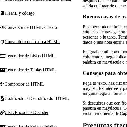
después de ejecutar la he
salida en lugar de que te
HTML y código
Buenos casos de us
Esta herramienta brilla c
Conversor de HTML a Texto
etiquetas de navegación,
personas o lugares. Tamb
Convertidor de Texto a HTML
datos o una nota escrita a
Es igual de útil como no
Generador de Listas HTML
coherente y luego aplica
palabra en mayúscula a
Generador de Tablas HTML
Consejos para obte
Pega tu texto, haz clic u
Compresor de HTML
mayúsculas internas y pa
ninguna regla automática
Codificador / Decodificador HTML
Si descubres que con frec
palabra en mayúscula. Gua
URL Encoder / Decoder
en la herramienta de Capi
Preguntas frec
Generador de Enlaces Mailto