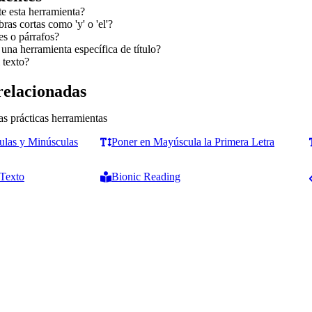
 esta herramienta?
as cortas como 'y' o 'el'?
es o párrafos?
 una herramienta específica de título?
 texto?
relacionadas
as prácticas herramientas
las y Minúsculas
Poner en Mayúscula la Primera Letra
Texto
Bionic Reading