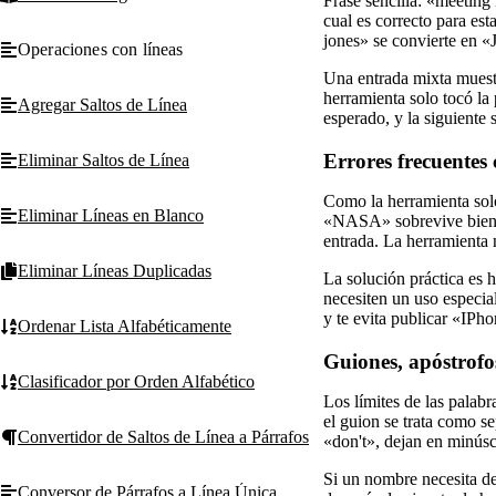
Frase sencilla: «meetin
cual es correcto para est
jones» se convierte en «
Operaciones con líneas
Una entrada mixta muest
herramienta solo tocó la
Agregar Saltos de Línea
esperado, y la siguiente
Errores frecuentes
Eliminar Saltos de Línea
Como la herramienta solo
Eliminar Líneas en Blanco
«NASA» sobrevive bien,
entrada. La herramienta
Eliminar Líneas Duplicadas
La solución práctica es 
necesiten un uso especia
y te evita publicar «IP
Ordenar Lista Alfabéticamente
Guiones, apóstrofo
Clasificador por Orden Alfabético
Los límites de las pal
el guion se trata como se
Convertidor de Saltos de Línea a Párrafos
«don't», dejan en minúsc
Si un nombre necesita d
Conversor de Párrafos a Línea Única