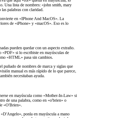
erva que aquí «for» queda en mayúscula, lo
tilo. Una lista de nombres: «john smith, mary
las palabras con claridad.
 convierte en «IPhone And MacOS». La
nteriores de «iPhone» y «macOS». Eso es lo
ionadas pueden quedar con un aspecto extraño.
«PDF» si lo escribiste en mayúsculas de
 como «HTML» pasa sin cambios.
e el puñado de nombres de marca y siglas que
evisión manual es más rápido de lo que parece,
 también necesitaban ayuda.
ponerse en mayúscula como «Mother-In-Law» si
entro de una palabra, como en «o'brien» o
 de «O'Brien».
» o «D'Angelo», ponla en mayúscula a mano