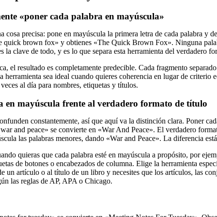
lmente «poner cada palabra en mayúscula»
a cosa precisa: pone en mayúscula la primera letra de cada palabra y d
the quick brown fox» y obtienes «The Quick Brown Fox». Ninguna palabr
 la clave de todo, y es lo que separa esta herramienta del verdadero for
ca, el resultado es completamente predecible. Cada fragmento separado
a herramienta sea ideal cuando quieres coherencia en lugar de criterio edi
 veces al día para nombres, etiquetas y títulos.
 en mayúscula frente al verdadero formato de título
onfunden constantemente, así que aquí va la distinción clara. Poner cad
 «war and peace» se convierte en «War And Peace». El verdadero formato 
cula las palabras menores, dando «War and Peace». La diferencia está e
cuando quieras que cada palabra esté en mayúscula a propósito, por ej
etas de botones o encabezados de columna. Elige la herramienta específ
e un artículo o al título de un libro y necesites que los artículos, las co
ún las reglas de AP, APA o Chicago.