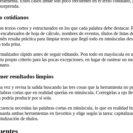
rramienta. Estos casos límite son poco frecuentes en el texto cotidiano, 
 sorprenda.
o cotidianos
on textos cortos y estructurados en los que cada palabra debe destacar. 
 encabezados de hoja de cálculo, nombres de eventos, títulos de listas
ién resulta práctica para limpiar texto que llegó todo en minúsculas de
 toda prisa.
rmalizador rápido antes de seguir editando. Pon todo en mayúscula en 
 tu propio criterio para las pocas excepciones, en lugar de rastrear un 
 mano.
ner resultados limpios
na vez y revisa la salida buscando las tres cosas que la herramienta no
labras cortas que en realidad querías en minúscula. Corregirlas a ojo ll
 podría producir por sí sola.
uencia necesitas las palabras cortas en minúscula, lo que en realidad bu
rda ambas herramientas en favoritos y elige según la tarea: capitalizaci
talización de títulos.
uentes