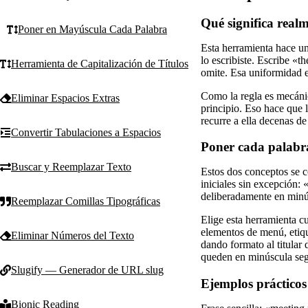
Qué significa rea
Poner en Mayúscula Cada Palabra
Esta herramienta hace un
lo escribiste. Escribe «
Herramienta de Capitalización de Títulos
omite. Esa uniformidad es
Como la regla es mecáni
Eliminar Espacios Extras
principio. Eso hace que l
recurre a ella decenas de
Convertir Tabulaciones a Espacios
Poner cada palabra
Buscar y Reemplazar Texto
Estos dos conceptos se c
iniciales sin excepción:
deliberadamente en minús
Reemplazar Comillas Tipográficas
Elige esta herramienta 
elementos de menú, etiqu
Eliminar Números del Texto
dando formato al titular d
queden en minúscula seg
Slugify — Generador de URL slug
Ejemplos prácticos
Bionic Reading