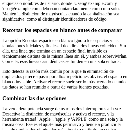
etiquetas o nombres de usuario, donde '
User@Example.com
' y
'
user@example.com
' deberían contar claramente como uno solo.
Mantén la distinción de mayúsculas cuando la capitalización sea
significativa, como al distinguir identificadores de código.
Recortar los espacios en blanco antes de comparar
La opción Recortar espacios en blanco ignora los espacios y las
tabulaciones iniciales y finales al decidir si dos líneas coinciden. Sin
ella, una línea que termina en un espacio final invisible es
técnicamente distinta de la misma línea sin él, y ambas sobrevivirían.
Con ella, esas líneas casi idénticas se funden en una sola entrada.
Esto detecta la razón más común por la que la eliminación de
duplicados parece «pasar por alto» repeticiones obvias: el espacio en
blanco invisible. Activar el recorte suele ser lo más acertado cuando
tus datos se han reunido a partir de varias fuentes pegadas.
Combinar las dos opciones
La verdadera potencia surge de usar los dos interruptores a la vez.
Desactiva la distinción de mayúsculas y activa el recorte, y la
herramienta tratará ' Apple ', 'apple' y 'APPLE' como una sola y la
misma cosa. Ese es el ajuste más permisivo y tiende a producir la
lista de duplicados eliminados más limpia a partir de una entrada