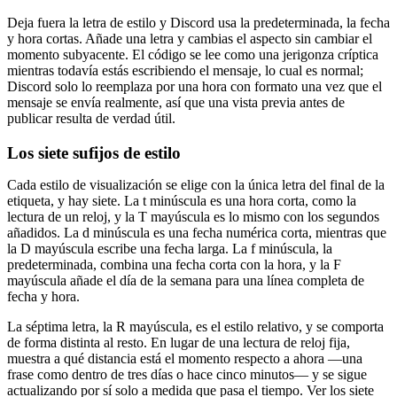
Deja fuera la letra de estilo y Discord usa la predeterminada, la fecha
y hora cortas. Añade una letra y cambias el aspecto sin cambiar el
momento subyacente. El código se lee como una jerigonza críptica
mientras todavía estás escribiendo el mensaje, lo cual es normal;
Discord solo lo reemplaza por una hora con formato una vez que el
mensaje se envía realmente, así que una vista previa antes de
publicar resulta de verdad útil.
Los siete sufijos de estilo
Cada estilo de visualización se elige con la única letra del final de la
etiqueta, y hay siete. La t minúscula es una hora corta, como la
lectura de un reloj, y la T mayúscula es lo mismo con los segundos
añadidos. La d minúscula es una fecha numérica corta, mientras que
la D mayúscula escribe una fecha larga. La f minúscula, la
predeterminada, combina una fecha corta con la hora, y la F
mayúscula añade el día de la semana para una línea completa de
fecha y hora.
La séptima letra, la R mayúscula, es el estilo relativo, y se comporta
de forma distinta al resto. En lugar de una lectura de reloj fija,
muestra a qué distancia está el momento respecto a ahora —una
frase como dentro de tres días o hace cinco minutos— y se sigue
actualizando por sí solo a medida que pasa el tiempo. Ver los siete