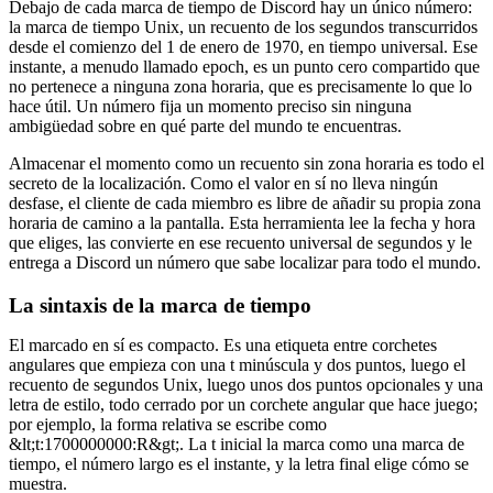
Debajo de cada marca de tiempo de Discord hay un único número:
la marca de tiempo Unix, un recuento de los segundos transcurridos
desde el comienzo del 1 de enero de 1970, en tiempo universal. Ese
instante, a menudo llamado epoch, es un punto cero compartido que
no pertenece a ninguna zona horaria, que es precisamente lo que lo
hace útil. Un número fija un momento preciso sin ninguna
ambigüedad sobre en qué parte del mundo te encuentras.
Almacenar el momento como un recuento sin zona horaria es todo el
secreto de la localización. Como el valor en sí no lleva ningún
desfase, el cliente de cada miembro es libre de añadir su propia zona
horaria de camino a la pantalla. Esta herramienta lee la fecha y hora
que eliges, las convierte en ese recuento universal de segundos y le
entrega a Discord un número que sabe localizar para todo el mundo.
La sintaxis de la marca de tiempo
El marcado en sí es compacto. Es una etiqueta entre corchetes
angulares que empieza con una t minúscula y dos puntos, luego el
recuento de segundos Unix, luego unos dos puntos opcionales y una
letra de estilo, todo cerrado por un corchete angular que hace juego;
por ejemplo, la forma relativa se escribe como
&lt;t:1700000000:R&gt;. La t inicial la marca como una marca de
tiempo, el número largo es el instante, y la letra final elige cómo se
muestra.