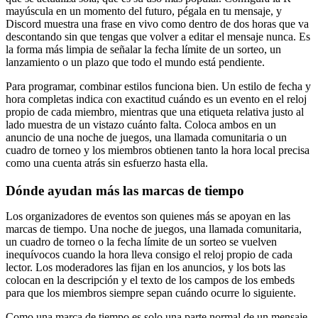
mayúscula en un momento del futuro, pégala en tu mensaje, y
Discord muestra una frase en vivo como dentro de dos horas que va
descontando sin que tengas que volver a editar el mensaje nunca. Es
la forma más limpia de señalar la fecha límite de un sorteo, un
lanzamiento o un plazo que todo el mundo está pendiente.
Para programar, combinar estilos funciona bien. Un estilo de fecha y
hora completas indica con exactitud cuándo es un evento en el reloj
propio de cada miembro, mientras que una etiqueta relativa justo al
lado muestra de un vistazo cuánto falta. Coloca ambos en un
anuncio de una noche de juegos, una llamada comunitaria o un
cuadro de torneo y los miembros obtienen tanto la hora local precisa
como una cuenta atrás sin esfuerzo hasta ella.
Dónde ayudan más las marcas de tiempo
Los organizadores de eventos son quienes más se apoyan en las
marcas de tiempo. Una noche de juegos, una llamada comunitaria,
un cuadro de torneo o la fecha límite de un sorteo se vuelven
inequívocos cuando la hora lleva consigo el reloj propio de cada
lector. Los moderadores las fijan en los anuncios, y los bots las
colocan en la descripción y el texto de los campos de los embeds
para que los miembros siempre sepan cuándo ocurre lo siguiente.
Como una marca de tiempo es solo una parte normal de un mensaje,