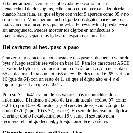
Esta herramienta siempre escribe cada byte como un par
hexadecimal de dos dígitos, rellenando con un cero a la izquierda
cuando hace falta, así que el byte con valor 5 aparece como 05 y no
solo como 5. Mantener un ancho fijo de dos dígitos hace que los
bytes queden alineados y que un volcado hexadecimal pueda leerse
sin ambigüedad. Puedes mostrar los dígitos en minúsculas o
mayúsculas y separar los bytes con espacios o juntarlos.
Del carácter al hex, paso a paso
Convertir un carácter a hex consta de dos pasos: obtener su valor de
byte y luego escribir ese valor en base 16. Para los caracteres ASCII,
el valor de byte es el conocido punto de código. La A mayúscula es
65 en decimal. Para convertir 65 a hex, divides entre 16: 65 es 4 por
16 (que da 64) con un resto de 1, así que el dígito alto es 4 y el
dígito bajo es 1, lo que da 0x41.
Por eso A = 0x41 es uno de los valores más reconocidos de la
informática. El mismo método da la a minúscula, código 97, como
0x61 (6 por 16 es 96, resto 1), y el carácter de espacio, código 32,
como 0x20 (2 por 16 es 32, resto 0). En sentido inverso, multiplica
el primer dígito hexadecimal por 16 y suma el segundo para
recuperar el código decimal, y luego consulta el carácter.
Ejemplo práctico: codificar «Hex»