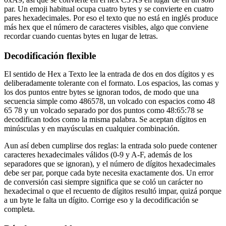
par. Un emoji habitual ocupa cuatro bytes y se convierte en cuatro
pares hexadecimales. Por eso el texto que no está en inglés produce
más hex que el número de caracteres visibles, algo que conviene
recordar cuando cuentas bytes en lugar de letras.
Decodificación flexible
El sentido de Hex a Texto lee la entrada de dos en dos dígitos y es
deliberadamente tolerante con el formato. Los espacios, las comas y
los dos puntos entre bytes se ignoran todos, de modo que una
secuencia simple como 486578, un volcado con espacios como 48
65 78 y un volcado separado por dos puntos como 48:65:78 se
decodifican todos como la misma palabra. Se aceptan dígitos en
minúsculas y en mayúsculas en cualquier combinación.
Aun así deben cumplirse dos reglas: la entrada solo puede contener
caracteres hexadecimales válidos (0-9 y A-F, además de los
separadores que se ignoran), y el número de dígitos hexadecimales
debe ser par, porque cada byte necesita exactamente dos. Un error
de conversión casi siempre significa que se coló un carácter no
hexadecimal o que el recuento de dígitos resultó impar, quizá porque
a un byte le falta un dígito. Corrige eso y la decodificación se
completa.