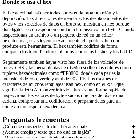
Dónde se usa el hex
El hexadecimal está por todas partes en la programación y la
depuración. Las direcciones de memoria, los desplazamientos de
bytes y los volcados de datos en bruto se muestran en hex porque
dos dígitos se corresponden con tanta limpieza con un byte. Cuando
inspeccionas un archivo o un paquete de red en un editor
hexadecimal, estás leyendo exactamente el tipo de salida que
produce esta herramienta. El hex también codifica de forma
compacta los identificadores binarios, como los hashes y los UUID.
Seguramente también hayas visto hex fuera de los volcados de
bytes. CSS y las herramientas de diseño escriben los colores como
tripletes hexadecimales como #FF8800, donde cada par es la
intensidad de rojo, verde y azul de 00 a FF. Los escapes de
caracteres de muchos lenguajes usan hex, como en el \x41 que
significa la letra A. Convertir texto a hex es una forma rápida de
inspeccionar los valores de byte exactos que hay detrás de una
cadena, comprobar una codificación o preparar datos para un
contexto que espera hexadecimal.
Preguntas frecuentes
¿Cómo se convierte el texto a hexadecimal?
¿Admite emojis y texto que no esté en inglés?
¿Qué formatos de hex admite el decodificador?