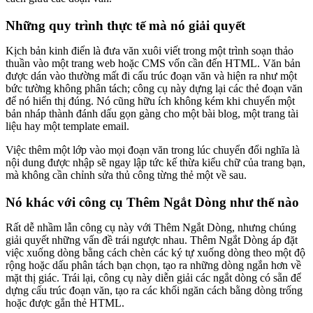
Những quy trình thực tế mà nó giải quyết
Kịch bản kinh điển là đưa văn xuôi viết trong một trình soạn thảo
thuần vào một trang web hoặc CMS vốn cần đến HTML. Văn bản
được dán vào thường mất đi cấu trúc đoạn văn và hiện ra như một
bức tường không phân tách; công cụ này dựng lại các thẻ đoạn văn
để nó hiển thị đúng. Nó cũng hữu ích không kém khi chuyển một
bản nháp thành đánh dấu gọn gàng cho một bài blog, một trang tài
liệu hay một template email.
Việc thêm một lớp vào mọi đoạn văn trong lúc chuyển đổi nghĩa là
nội dung được nhập sẽ ngay lập tức kế thừa kiểu chữ của trang bạn,
mà không cần chỉnh sửa thủ công từng thẻ một về sau.
Nó khác với công cụ Thêm Ngắt Dòng như thế nào
Rất dễ nhầm lẫn công cụ này với Thêm Ngắt Dòng, nhưng chúng
giải quyết những vấn đề trái ngược nhau. Thêm Ngắt Dòng áp đặt
việc xuống dòng bằng cách chèn các ký tự xuống dòng theo một độ
rộng hoặc dấu phân tách bạn chọn, tạo ra những dòng ngắn hơn về
mặt thị giác. Trái lại, công cụ này diễn giải các ngắt dòng có sẵn để
dựng cấu trúc đoạn văn, tạo ra các khối ngăn cách bằng dòng trống
hoặc được gắn thẻ HTML.