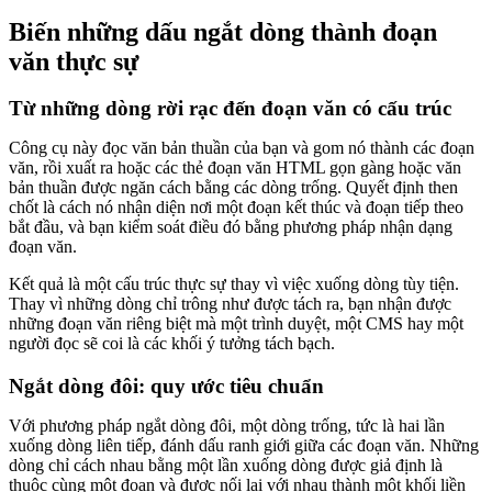
Biến những dấu ngắt dòng thành đoạn
văn thực sự
Từ những dòng rời rạc đến đoạn văn có cấu trúc
Công cụ này đọc văn bản thuần của bạn và gom nó thành các đoạn
văn, rồi xuất ra hoặc các thẻ đoạn văn HTML gọn gàng hoặc văn
bản thuần được ngăn cách bằng các dòng trống. Quyết định then
chốt là cách nó nhận diện nơi một đoạn kết thúc và đoạn tiếp theo
bắt đầu, và bạn kiểm soát điều đó bằng phương pháp nhận dạng
đoạn văn.
Kết quả là một cấu trúc thực sự thay vì việc xuống dòng tùy tiện.
Thay vì những dòng chỉ trông như được tách ra, bạn nhận được
những đoạn văn riêng biệt mà một trình duyệt, một CMS hay một
người đọc sẽ coi là các khối ý tưởng tách bạch.
Ngắt dòng đôi: quy ước tiêu chuẩn
Với phương pháp ngắt dòng đôi, một dòng trống, tức là hai lần
xuống dòng liên tiếp, đánh dấu ranh giới giữa các đoạn văn. Những
dòng chỉ cách nhau bằng một lần xuống dòng được giả định là
thuộc cùng một đoạn và được nối lại với nhau thành một khối liền