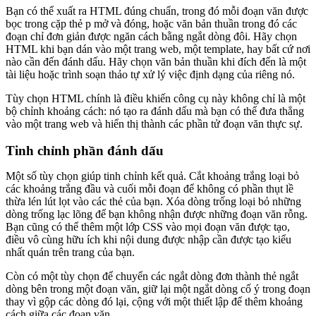
Bạn có thể xuất ra HTML đúng chuẩn, trong đó mỗi đoạn văn được
bọc trong cặp thẻ p mở và đóng, hoặc văn bản thuần trong đó các
đoạn chỉ đơn giản được ngăn cách bằng ngắt dòng đôi. Hãy chọn
HTML khi bạn dán vào một trang web, một template, hay bất cứ nơi
nào cần đến đánh dấu. Hãy chọn văn bản thuần khi đích đến là một
tài liệu hoặc trình soạn thảo tự xử lý việc định dạng của riêng nó.
Tùy chọn HTML chính là điều khiến công cụ này không chỉ là một
bộ chỉnh khoảng cách: nó tạo ra đánh dấu mà bạn có thể đưa thẳng
vào một trang web và hiển thị thành các phần tử đoạn văn thực sự.
Tinh chỉnh phần đánh dấu
Một số tùy chọn giúp tinh chỉnh kết quả. Cắt khoảng trắng loại bỏ
các khoảng trắng đầu và cuối mỗi đoạn để không có phần thụt lề
thừa lén lút lọt vào các thẻ của bạn. Xóa dòng trống loại bỏ những
dòng trống lạc lõng để bạn không nhận được những đoạn văn rỗng.
Bạn cũng có thể thêm một lớp CSS vào mọi đoạn văn được tạo,
điều vô cùng hữu ích khi nội dung được nhập cần được tạo kiểu
nhất quán trên trang của bạn.
Còn có một tùy chọn để chuyển các ngắt dòng đơn thành thẻ ngắt
dòng bên trong một đoạn văn, giữ lại một ngắt dòng cố ý trong đoạn
thay vì gộp các dòng đó lại, cộng với một thiết lập để thêm khoảng
cách giữa các đoạn văn.