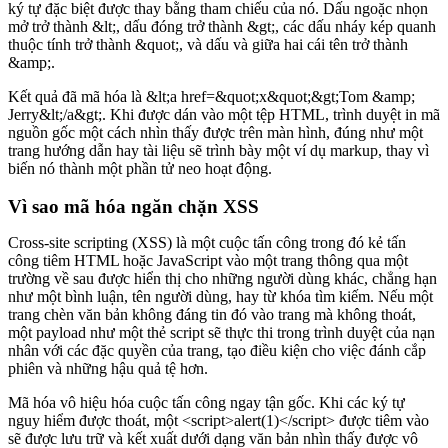
ký tự đặc biệt được thay bằng tham chiếu của nó. Dấu ngoặc nhọn
mở trở thành &lt;, dấu đóng trở thành &gt;, các dấu nháy kép quanh
thuộc tính trở thành &quot;, và dấu và giữa hai cái tên trở thành
&amp;.
Kết quả đã mã hóa là &lt;a href=&quot;x&quot;&gt;Tom &amp;
Jerry&lt;/a&gt;. Khi được dán vào một tệp HTML, trình duyệt in mã
nguồn gốc một cách nhìn thấy được trên màn hình, đúng như một
trang hướng dẫn hay tài liệu sẽ trình bày một ví dụ markup, thay vì
biến nó thành một phần tử neo hoạt động.
Vì sao mã hóa ngăn chặn XSS
Cross-site scripting (XSS) là một cuộc tấn công trong đó kẻ tấn
công tiêm HTML hoặc JavaScript vào một trang thông qua một
trường về sau được hiển thị cho những người dùng khác, chẳng hạn
như một bình luận, tên người dùng, hay từ khóa tìm kiếm. Nếu một
trang chèn văn bản không đáng tin đó vào trang mà không thoát,
một payload như một thẻ script sẽ thực thi trong trình duyệt của nạn
nhân với các đặc quyền của trang, tạo điều kiện cho việc đánh cắp
phiên và những hậu quả tệ hơn.
Mã hóa vô hiệu hóa cuộc tấn công ngay tận gốc. Khi các ký tự
nguy hiểm được thoát, một <script>alert(1)</script> được tiêm vào
sẽ được lưu trữ và kết xuất dưới dạng văn bản nhìn thấy được vô