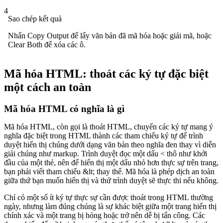
4
Sao chép kết quả
Nhấn Copy Output để lấy văn bản đã mã hóa hoặc giải mã, hoặc
Clear Both để xóa các ô.
Mã hóa HTML: thoát các ký tự đặc biệt
một cách an toàn
Mã hóa HTML có nghĩa là gì
Mã hóa HTML, còn gọi là thoát HTML, chuyển các ký tự mang ý
nghĩa đặc biệt trong HTML thành các tham chiếu ký tự để trình
duyệt hiển thị chúng dưới dạng văn bản theo nghĩa đen thay vì diễn
giải chúng như markup. Trình duyệt đọc một dấu < thô như khởi
đầu của một thẻ, nên để hiển thị một dấu nhỏ hơn thực sự trên trang,
bạn phải viết tham chiếu &lt; thay thế. Mã hóa là phép dịch an toàn
giữa thứ bạn muốn hiển thị và thứ trình duyệt sẽ thực thi nếu không.
Chỉ có một số ít ký tự thực sự cần được thoát trong HTML thường
ngày, nhưng làm đúng chúng là sự khác biệt giữa một trang hiển thị
chính xác và một trang bị hỏng hoặc trở nên dễ bị tấn công. Các