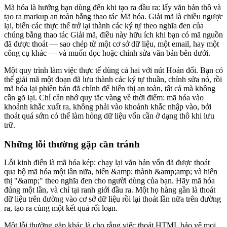
Mã hóa là hướng bạn dùng đến khi tạo ra đầu ra: lấy văn bản thô và
tạo ra markup an toàn bằng thao tác Mã hóa. Giải mã là chiều ngược
lại, biến các thực thể trở lại thành các ký tự theo nghĩa đen của
chúng bằng thao tác Giải mã, điều này hữu ích khi bạn có mã nguồn
đã được thoát — sao chép từ một cơ sở dữ liệu, một email, hay một
công cụ khác — và muốn đọc hoặc chỉnh sửa văn bản bên dưới.
Một quy trình làm việc thực tế dùng cả hai với nút Hoán đổi. Bạn có
thể giải mã một đoạn đã lưu thành các ký tự thuần, chỉnh sửa nó, rồi
mã hóa lại phiên bản đã chỉnh để hiển thị an toàn, tất cả mà không
cần gõ lại. Chỉ cần nhớ quy tắc vàng về thời điểm: mã hóa vào
khoảnh khắc xuất ra, không phải vào khoảnh khắc nhập vào, bởi
thoát quá sớm có thể làm hỏng dữ liệu vốn cần ở dạng thô khi lưu
trữ.
Những lỗi thường gặp cần tránh
Lỗi kinh điển là mã hóa kép: chạy lại văn bản vốn đã được thoát
qua bộ mã hóa một lần nữa, biến &amp; thành &amp;amp; và hiển
thị "&amp;" theo nghĩa đen cho người dùng của bạn. Hãy mã hóa
đúng một lần, và chỉ tại ranh giới đầu ra. Một họ hàng gần là thoát
dữ liệu trên đường vào cơ sở dữ liệu rồi lại thoát lần nữa trên đường
ra, tạo ra cùng một kết quả rối loạn.
Một lỗi thường gặp khác là cho rằng việc thoát HTML bảo vệ mọi