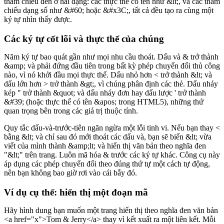
tham chiếu đến ở hai dạng: các thực thể có tên như &lt;, và các tham
chiếu dạng số như &#60; hoặc &#x3C;, tất cả đều tạo ra cùng một
ký tự nhìn thấy được.
Các ký tự cốt lõi và thực thể của chúng
Năm ký tự bao quát gần như mọi nhu cầu thoát. Dấu và & trở thành
&amp; và phải đứng đầu tiên trong bất kỳ phép chuyển đổi thủ công
nào, vì nó khởi đầu mọi thực thể. Dấu nhỏ hơn < trở thành &lt; và
dấu lớn hơn > trở thành &gt;, vì chúng phân định các thẻ. Dấu nháy
kép " trở thành &quot; và dấu nháy đơn hay dấu lược ' trở thành
&#39; (hoặc thực thể có tên &apos; trong HTML5), những thứ
quan trọng bên trong các giá trị thuộc tính.
Quy tắc dấu-và-trước-tiên ngăn ngừa một lỗi tinh vi. Nếu bạn thay <
bằng &lt; và chỉ sau đó mới thoát các dấu và, bạn sẽ biến &lt; vừa
viết của mình thành &amp;lt; và hiển thị văn bản theo nghĩa đen
"&lt;" trên trang. Luôn mã hóa & trước các ký tự khác. Công cụ này
áp dụng các phép chuyển đổi theo đúng thứ tự một cách tự động,
nên bạn không bao giờ rơi vào cái bẫy đó.
Ví dụ cụ thể: hiển thị một đoạn mã
Hãy hình dung bạn muốn một trang hiển thị theo nghĩa đen văn bản
<a href="x">Tom & Jerry</a> thay vì kết xuất ra một liên kết. Mỗi