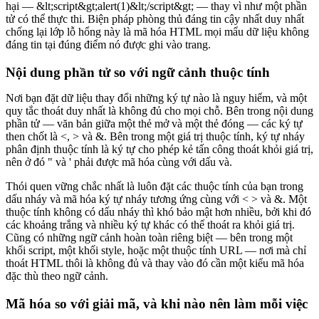
hại — &lt;script&gt;alert(1)&lt;/script&gt; — thay vì như một phần
tử có thể thực thi. Biện pháp phòng thủ đáng tin cậy nhất duy nhất
chống lại lớp lỗ hổng này là mã hóa HTML mọi mẩu dữ liệu không
đáng tin tại đúng điểm nó được ghi vào trang.
Nội dung phần tử so với ngữ cảnh thuộc tính
Nơi bạn đặt dữ liệu thay đổi những ký tự nào là nguy hiểm, và một
quy tắc thoát duy nhất là không đủ cho mọi chỗ. Bên trong nội dung
phần tử — văn bản giữa một thẻ mở và một thẻ đóng — các ký tự
then chốt là <, > và &. Bên trong một giá trị thuộc tính, ký tự nháy
phân định thuộc tính là ký tự cho phép kẻ tấn công thoát khỏi giá trị,
nên ở đó " và ' phải được mã hóa cùng với dấu và.
Thói quen vững chắc nhất là luôn đặt các thuộc tính của bạn trong
dấu nháy và mã hóa ký tự nháy tương ứng cùng với < > và &. Một
thuộc tính không có dấu nháy thì khó bảo mật hơn nhiều, bởi khi đó
các khoảng trắng và nhiều ký tự khác có thể thoát ra khỏi giá trị.
Cũng có những ngữ cảnh hoàn toàn riêng biệt — bên trong một
khối script, một khối style, hoặc một thuộc tính URL — nơi mà chỉ
thoát HTML thôi là không đủ và thay vào đó cần một kiểu mã hóa
đặc thù theo ngữ cảnh.
Mã hóa so với giải mã, và khi nào nên làm mỗi việc