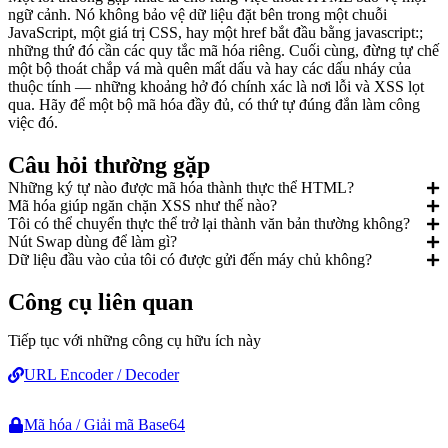
ngữ cảnh. Nó không bảo vệ dữ liệu đặt bên trong một chuỗi
JavaScript, một giá trị CSS, hay một href bắt đầu bằng javascript:;
những thứ đó cần các quy tắc mã hóa riêng. Cuối cùng, đừng tự chế
một bộ thoát chắp vá mà quên mất dấu và hay các dấu nháy của
thuộc tính — những khoảng hở đó chính xác là nơi lỗi và XSS lọt
qua. Hãy để một bộ mã hóa đầy đủ, có thứ tự đúng đắn làm công
việc đó.
Câu hỏi thường gặp
Những ký tự nào được mã hóa thành thực thể HTML?
Mã hóa giúp ngăn chặn XSS như thế nào?
Tôi có thể chuyển thực thể trở lại thành văn bản thường không?
Nút Swap dùng để làm gì?
Dữ liệu đầu vào của tôi có được gửi đến máy chủ không?
Công cụ liên quan
Tiếp tục với những công cụ hữu ích này
URL Encoder / Decoder
Mã hóa / Giải mã Base64