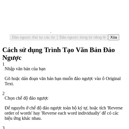
Đảo ngược thứ tự các từ
Đảo ngược từng từ riêng lẻ
Xóa
Cách sử dụng Trình Tạo Văn Bản Đảo
Ngược
1
Nhập văn bản của bạn
Gõ hoặc dán đoạn văn bản bạn muốn đảo ngược vào ô Original
Text.
2
Chọn chế độ đảo ngược
Để nguyên ở chế độ đảo ngược toàn bộ ký tự, hoặc tích 'Reverse
order of words' hay 'Reverse each word individually' để có các
hiệu ứng khác nhau.
3