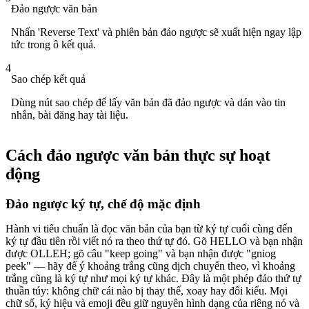
Đảo ngược văn bản
Nhấn 'Reverse Text' và phiên bản đảo ngược sẽ xuất hiện ngay lập
tức trong ô kết quả.
4
Sao chép kết quả
Dùng nút sao chép để lấy văn bản đã đảo ngược và dán vào tin
nhắn, bài đăng hay tài liệu.
Cách đảo ngược văn bản thực sự hoạt
động
Đảo ngược ký tự, chế độ mặc định
Hành vi tiêu chuẩn là đọc văn bản của bạn từ ký tự cuối cùng đến
ký tự đầu tiên rồi viết nó ra theo thứ tự đó. Gõ HELLO và bạn nhận
được OLLEH; gõ câu "keep going" và bạn nhận được "gniog
peek" — hãy để ý khoảng trắng cũng dịch chuyển theo, vì khoảng
trắng cũng là ký tự như mọi ký tự khác. Đây là một phép đảo thứ tự
thuần túy: không chữ cái nào bị thay thế, xoay hay đổi kiểu. Mọi
chữ số, ký hiệu và emoji đều giữ nguyên hình dạng của riêng nó và