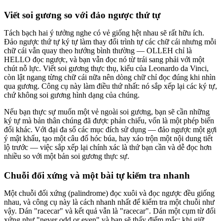
Viết soi gương so với đảo ngược thứ tự
Tách bạch hai ý tưởng nghe có vẻ giống hệt nhau sẽ rất hữu ích.
Đảo ngược thứ tự ký tự làm thay đổi trình tự các chữ cái nhưng mỗi
chữ cái vẫn quay theo hướng bình thường — OLLEH chỉ là
HELLO đọc ngược, và bạn vẫn đọc nó từ trái sang phải với một
chút nỗ lực. Viết soi gương thực thụ, kiểu của Leonardo da Vinci,
còn lật ngang từng chữ cái nữa nên dòng chữ chỉ đọc đúng khi nhìn
qua gương. Công cụ này làm điều thứ nhất: nó sắp xếp lại các ký tự,
chứ không soi gương hình dạng của chúng.
Nếu bạn thực sự muốn một vẻ ngoài soi gương, bạn sẽ cần những
ký tự mà bản thân chúng đã được phản chiếu, vốn là một phép biến
đổi khác. Với đại đa số các mục đích sử dụng — đảo ngược một gợi
ý mật khẩu, tạo một câu đố hóc búa, hay xáo trộn một nội dung tiết
lộ trước — việc sắp xếp lại chính xác là thứ bạn cần và dễ đọc hơn
nhiều so với một bản soi gương thực sự.
Chuỗi đối xứng và một bài tự kiểm tra nhanh
Một chuỗi đối xứng (palindrome) đọc xuôi và đọc ngược đều giống
nhau, và công cụ này là cách nhanh nhất để kiểm tra một chuỗi như
vậy. Dán "racecar" và kết quả vẫn là "racecar". Dán một cụm từ đối
xứng như "never odd or even" và bạn sẽ thấy điểm mắc: khi giữ