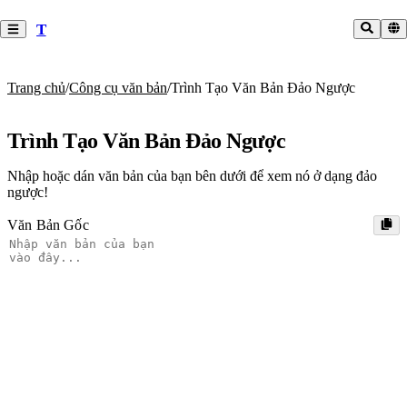
T
Trang chủ
/
Công cụ văn bản
/
Trình Tạo Văn Bản Đảo Ngược
Trình Tạo Văn Bản Đảo Ngược
Nhập hoặc dán văn bản của bạn bên dưới để xem nó ở dạng đảo
ngược!
Văn Bản Gốc