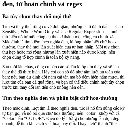
đen, từ hoàn chỉnh và regex
Ba tùy chọn thay đổi mọi thứ
Tìm và thay thế trông có vẻ đơn giản, nhưng ba ô đánh dấu — Case
Sensitive, Whole Word Only và Use Regular Expression — mới là
thứ biến nó từ một công cụ thô sơ thành một công cụ chính xác.
Mặc định là tìm kiếm theo nghĩa đen, không phân biệt chữ hoa-
thường, thay thế mọi lần xuất hiện của từ bạn nhập. Mỗi tùy chọn
thu hẹp hoặc mở rộng những lần xuất hiện nào được khớp, nên
chọn đúng tổ hợp chính là toàn bộ kỹ năng.
Sau mỗi lần chạy, công cụ báo cáo số lần khớp tìm thấy và số lần
thay thế đã thực hiện. Hãy coi con số đó như tấm lưới an toàn của
bạn: nếu bạn dự định đổi năm cái tên mà bộ đếm hiện năm mươi, thì
lượt tìm của bạn đã quá rộng, và bạn có thể điều chỉnh một tùy chọn
trước khi thay đổi lan đến chỗ không nên đến.
Tìm theo nghĩa đen và phân biệt chữ hoa-thường
Theo mặc định, lượt tìm là theo nghĩa đen, tức là nó tìm đúng các ký
tự bạn gõ, và nó bỏ qua chữ hoa-thường, nên "color" khớp với cả
"Color" lẫn "COLOR". Điều đó lý tưởng cho những lần dọn dẹp
nhanh, dễ tính khi cách viết hoa thay đổi. Thay "teh" thành "the"