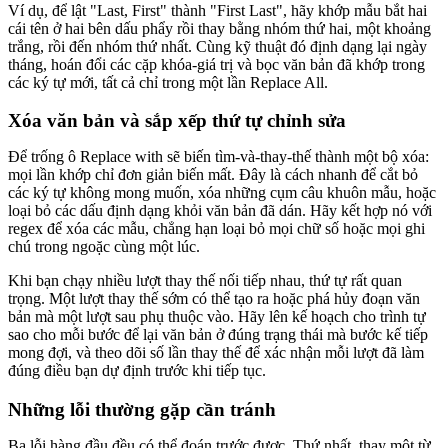
Ví dụ, để lật "Last, First" thành "First Last", hãy khớp mẫu bắt hai
cái tên ở hai bên dấu phẩy rồi thay bằng nhóm thứ hai, một khoảng
trắng, rồi đến nhóm thứ nhất. Cùng kỹ thuật đó định dạng lại ngày
tháng, hoán đổi các cặp khóa-giá trị và bọc văn bản đã khớp trong
các ký tự mới, tất cả chỉ trong một lần Replace All.
Xóa văn bản và sắp xếp thứ tự chỉnh sửa
Để trống ô Replace with sẽ biến tìm-và-thay-thế thành một bộ xóa:
mọi lần khớp chỉ đơn giản biến mất. Đây là cách nhanh để cắt bỏ
các ký tự không mong muốn, xóa những cụm câu khuôn mẫu, hoặc
loại bỏ các dấu định dạng khỏi văn bản đã dán. Hãy kết hợp nó với
regex để xóa các mẫu, chẳng hạn loại bỏ mọi chữ số hoặc mọi ghi
chú trong ngoặc cùng một lúc.
Khi bạn chạy nhiều lượt thay thế nối tiếp nhau, thứ tự rất quan
trọng. Một lượt thay thế sớm có thể tạo ra hoặc phá hủy đoạn văn
bản mà một lượt sau phụ thuộc vào. Hãy lên kế hoạch cho trình tự
sao cho mỗi bước để lại văn bản ở đúng trạng thái mà bước kế tiếp
mong đợi, và theo dõi số lần thay thế để xác nhận mỗi lượt đã làm
đúng điều bạn dự định trước khi tiếp tục.
Những lỗi thường gặp cần tránh
Ba lỗi hàng đầu đều có thể đoán trước được. Thứ nhất, thay một từ