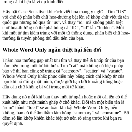
trong cả tài liệu là ví dụ kinh điển.
Hãy bật Case Sensitive khi cách viết hoa mang ý nghĩa. Tìm "US"
với chế độ phân biệt chữ hoa-thường bật lên sẽ khớp chữ viết tắt tên
quốc gia nhưng bỏ qua từ "us", và thay "id" mà không phân biệt
chữ hoa-thường có thể phá hỏng cả "ID", "Id" lẫn "hidden". Mỗi
khi một từ tìm kiếm trùng với một từ thông dụng, phân biệt chữ hoa-
thường là tuyến phòng thủ đầu tiên của bạn.
Whole Word Only ngăn thiệt hại liên đới
Thảm họa thường gặp nhất khi tìm và thay thế là khớp từ của bạn
nằm bên trong một từ lớn hơn. Tìm "cat" mà không có biện pháp
bảo vệ thì bạn cũng sẽ trúng cả "category", "scatter" và "vacate".
Whole Word Only khắc phục điều này bằng cách chỉ khớp từ của
bạn khi nó đứng một mình, được giới hạn bởi khoảng trắng hoặc
dấu câu chứ không bị vùi trong một từ khác.
Hãy dùng nó mỗi khi bạn thay một từ ngắn hoặc một cái tên có thể
xuất hiện như một mảnh ghép ở chỗ khác. Đổi tên một biến tên là
"sum" thành "total" sẽ an toàn khi bật Whole Word Only; nếu
không, bạn có thể âm thầm làm hỏng "summary" và "consume". Bộ
đếm số lần khớp khiến khác biệt trở nên rõ ràng trước khi bạn ra
quyết định.