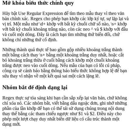
Mở khóa biểu thức chính quy
Hãy bật Use Regular Expression để tìm theo mẫu thay vì theo văn
bản chính xác. Regex cho phép bạn khớp các lớp ký tự, sự lặp lại và
vị trí. Một mẫu như \d+ khớp với bất kỳ chuỗi chữ số nào, \s+ khớp
với bất kỳ chuỗi khoảng trắng nào, còn các neo ^ và $ khớp với đầu
và cuối một dòng. Đây là cách bạn tìm những thứ biến đổi, chứ
không chỉ những thứ cố định.
Những thành quả thực tế bao gồm gộp nhiều khoảng trắng thành
một bằng cách thay \s+ bằng một khoảng trắng duy nhất, hoặc cắt
bỏ khoảng trắng thừa ở cuối bằng cách khớp một chuỗi khoảng
trắng được neo vào cuối dòng. Nếu mẫu của bạn có lỗi cú pháp,
công cụ sẽ cảnh báo bằng thông báo biểu thức không hợp lệ để bạn
sửa thay vì nhận về một kết quả sai một cách lặng lẽ.
Nhóm bắt để định dạng lại
Regex thực sự tỏa sáng khi bạn cần sắp xếp lại văn bản, chứ không
chỉ xóa nó. Các nhóm bắt, viết bằng dấu ngoặc đơn, ghi nhớ những
phần của lần khớp để bạn có thể tái sử dụng chúng trong nội dung
thay thế bằng các tham chiếu ngược như $1 và $2. Điều này cho
phép một lượt chạy duy nhất biến dữ liệu có cấu trúc thành một
dạng mới.