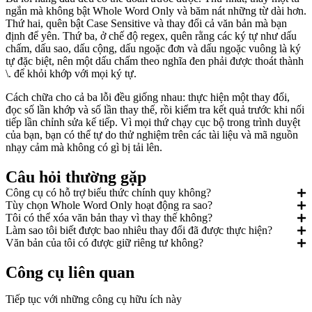
ngắn mà không bật Whole Word Only và băm nát những từ dài hơn.
Thứ hai, quên bật Case Sensitive và thay đổi cả văn bản mà bạn
định để yên. Thứ ba, ở chế độ regex, quên rằng các ký tự như dấu
chấm, dấu sao, dấu cộng, dấu ngoặc đơn và dấu ngoặc vuông là ký
tự đặc biệt, nên một dấu chấm theo nghĩa đen phải được thoát thành
\. để khỏi khớp với mọi ký tự.
Cách chữa cho cả ba lỗi đều giống nhau: thực hiện một thay đổi,
đọc số lần khớp và số lần thay thế, rồi kiểm tra kết quả trước khi nối
tiếp lần chỉnh sửa kế tiếp. Vì mọi thứ chạy cục bộ trong trình duyệt
của bạn, bạn có thể tự do thử nghiệm trên các tài liệu và mã nguồn
nhạy cảm mà không có gì bị tải lên.
Câu hỏi thường gặp
Công cụ có hỗ trợ biểu thức chính quy không?
Tùy chọn Whole Word Only hoạt động ra sao?
Tôi có thể xóa văn bản thay vì thay thế không?
Làm sao tôi biết được bao nhiêu thay đổi đã được thực hiện?
Văn bản của tôi có được giữ riêng tư không?
Công cụ liên quan
Tiếp tục với những công cụ hữu ích này