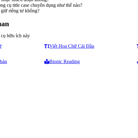
ng cụ title case chuyên dụng như thế nào?
 giữ riêng tư không?
uan
 cụ hữu ích này
ữ
Viết Hoa Chữ Cái Đầu
 bản
Bionic Reading