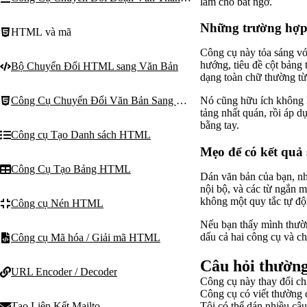
làm cho bất ngờ.
Những trường hợp 
HTML và mã
Công cụ này tỏa sáng vớ
hướng, tiêu đề cột bảng 
Bộ Chuyển Đổi HTML sang Văn Bản
dạng toàn chữ thường từ
Công Cụ Chuyển Đổi Văn Bản Sang HTML
Nó cũng hữu ích không k
tảng nhất quán, rồi áp d
bằng tay.
Công cụ Tạo Danh sách HTML
Mẹo để có kết quả 
Công Cụ Tạo Bảng HTML
Dán văn bản của bạn, nhấ
nội bộ, và các từ ngắn 
không một quy tắc tự độn
Công cụ Nén HTML
Nếu bạn thấy mình thường
dấu cả hai công cụ và ch
Công cụ Mã hóa / Giải mã HTML
Câu hỏi thườn
URL Encoder / Decoder
Công cụ này thay đổi ch
Công cụ có viết thường c
Tôi có thể dán nhiều câ
Tạo Liên Kết Mailto