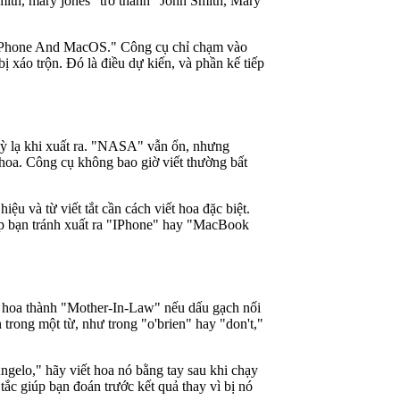
smith, mary jones" trở thành "John Smith, Mary
 "IPhone And MacOS." Công cụ chỉ chạm vào
ị xáo trộn. Đó là điều dự kiến, và phần kế tiếp
 kỳ lạ khi xuất ra. "NASA" vẫn ổn, nhưng
hoa. Công cụ không bao giờ viết thường bất
ệu và từ viết tắt cần cách viết hoa đặc biệt.
iúp bạn tránh xuất ra "IPhone" hay "MacBook
ết hoa thành "Mother-In-Law" nếu dấu gạch nối
trong một từ, như trong "o'brien" hay "don't,"
ngelo," hãy viết hoa nó bằng tay sau khi chạy
c giúp bạn đoán trước kết quả thay vì bị nó