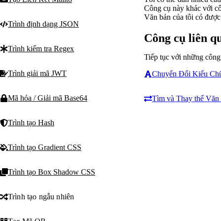
Công cụ này khác với cô
Văn bản của tôi có được
Trình định dạng JSON
Công cụ liên q
Trình kiểm tra Regex
Tiếp tục với những công
Trình giải mã JWT
Chuyển Đổi Kiểu Ch
Mã hóa / Giải mã Base64
Tìm và Thay thế Văn
Trình tạo Hash
Trình tạo Gradient CSS
Trình tạo Box Shadow CSS
Trình tạo ngẫu nhiên