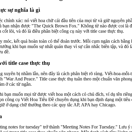
hực sự nghĩa là gì
c chính xác: nó viết hoa chữ cái đầu tiên của mọi từ và giữ nguyên ph
à bạn nhận được "The Quick Brown Fox." Không từ nào được coi là đặ
cốt lõi, và đó là điều phân biệt công cụ này với title case thực thụ.
y móc, kết quả hoàn toàn có thể đoán trước. Mỗi cụm ngăn cách bằng
 tưởng khi bạn muốn sự nhất quán thay vì sự cân nhắc biên tập, và đó 
êu đề.
ới title case thực thụ
 xuyên bị nhầm lẫn, nên đây là cách phân biệt rõ ràng. Viết-hoa-mỗi-t
nh "War And Peace." Title case thực thụ tuân theo một chuẩn văn phong
ằm ở các từ ngắn.
i bạn muốn mọi từ được viết hoa một cách có chủ đích, ví dụ tên riêng
ọn công cụ Viết Hoa Tiêu Đề chuyên dụng khi bạn định dạng một tiêu đề
 giữ ở dạng chữ thường theo các quy tắc AP, APA hay Chicago.
a
ing notes for tuesday" trở thành "Meeting Notes For Tuesday." Lưu ý r