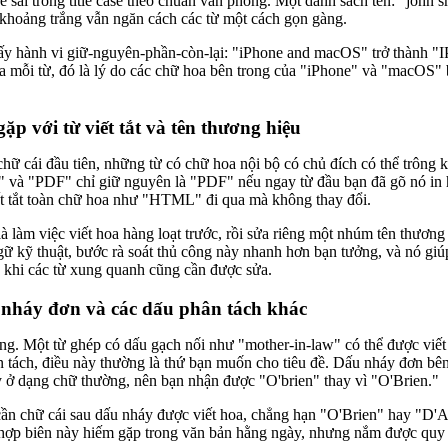
 sai trong title case theo chuẩn văn phong. Một danh sách tên: "john 
 khoảng trắng vẫn ngăn cách các từ một cách gọn gàng.
hấy hành vi giữ-nguyên-phần-còn-lại: "iPhone and macOS" trở thành
a mỗi từ, đó là lý do các chữ hoa bên trong của "iPhone" và "macOS" b
ặp với từ viết tắt và tên thương hiệu
chữ cái đầu tiên, những từ có chữ hoa nội bộ có chủ đích có thể trông
 và "PDF" chỉ giữ nguyên là "PDF" nếu ngay từ đầu bạn đã gõ nó in 
iết tắt toàn chữ hoa như "HTML" đi qua mà không thay đổi.
 làm việc viết hoa hàng loạt trước, rồi sửa riêng một nhúm tên thương hi
gữ kỹ thuật, bước rà soát thủ công này nhanh hơn bạn tưởng, và nó g
ng khi các từ xung quanh cũng cần được sửa.
 nháy đơn và các dấu phân tách khác
rọng. Một từ ghép có dấu gạch nối như "mother-in-law" có thể được vi
 tách, điều này thường là thứ bạn muốn cho tiêu đề. Dấu nháy đơn bên 
y ở dạng chữ thường, nên bạn nhận được "O'brien" thay vì "O'Brien."
 cần chữ cái sau dấu nháy được viết hoa, chẳng hạn "O'Brien" hay "D'A
ợp biên này hiếm gặp trong văn bản hằng ngày, nhưng nắm được quy tắ