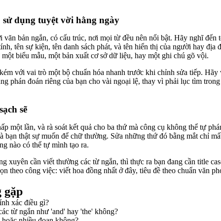
sử dụng tuyệt vời hằng ngày
i văn bản ngắn, có cấu trúc, nơi mọi từ đều nên nổi bật. Hãy nghĩ đến
tính, tên sự kiện, tên danh sách phát, và tên hiển thị của người hay đị
 một biểu mẫu, một bản xuất cơ sở dữ liệu, hay một ghi chú gõ vội.
ém với vai trò một bộ chuẩn hóa nhanh trước khi chỉnh sửa tiếp. Hãy v
ụng phán đoán riêng của bạn cho vài ngoại lệ, thay vì phải lục tìm tro
sạch sẽ
p một lần, và rà soát kết quả cho ba thứ mà công cụ không thể tự phán 
mà bạn thật sự muốn để chữ thường. Sửa những thứ đó bằng mắt chỉ mất
g nào có thể tự mình tạo ra.
 xuyên cần viết thường các từ ngắn, thì thực ra bạn đang cần title ca
ọn theo công việc: viết hoa đồng nhất ở đây, tiêu đề theo chuẩn văn p
g gặp
ính xác điều gì?
ác từ ngắn như 'and' hay 'the' không?
u hoặc nhiều đoạn không?