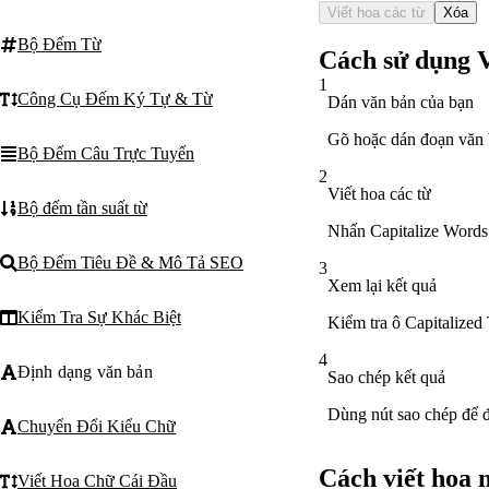
Viết hoa các từ
Xóa
Bộ Đếm Từ
Cách sử dụng V
1
Công Cụ Đếm Ký Tự & Từ
Dán văn bản của bạn
Gõ hoặc dán đoạn văn b
Bộ Đếm Câu Trực Tuyến
2
Viết hoa các từ
Bộ đếm tần suất từ
Nhấn Capitalize Words 
Bộ Đếm Tiêu Đề & Mô Tả SEO
3
Xem lại kết quả
Kiểm Tra Sự Khác Biệt
Kiểm tra ô Capitalized 
4
Định dạng văn bản
Sao chép kết quả
Dùng nút sao chép để đ
Chuyển Đổi Kiểu Chữ
Cách viết hoa 
Viết Hoa Chữ Cái Đầu