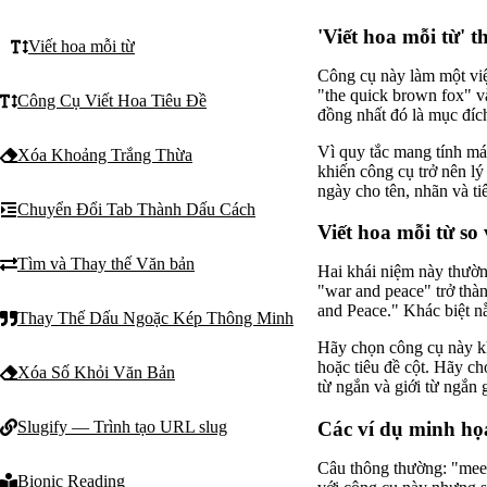
'Viết hoa mỗi từ' t
Viết hoa mỗi từ
Công cụ này làm một việ
"the quick brown fox" v
Công Cụ Viết Hoa Tiêu Đề
đồng nhất đó là mục đích 
Vì quy tắc mang tính má
Xóa Khoảng Trắng Thừa
khiến công cụ trở nên lý
ngày cho tên, nhãn và ti
Chuyển Đổi Tab Thành Dấu Cách
Viết hoa mỗi từ so v
Tìm và Thay thế Văn bản
Hai khái niệm này thường
"war and peace" trở thà
and Peace." Khác biệt n
Thay Thế Dấu Ngoặc Kép Thông Minh
Hãy chọn công cụ này kh
hoặc tiêu đề cột. Hãy ch
Xóa Số Khỏi Văn Bản
từ ngắn và giới từ ngắn
Slugify — Trình tạo URL slug
Các ví dụ minh họ
Câu thông thường: "meet
Bionic Reading