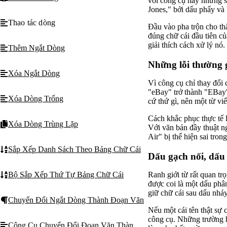
với công cụ này nhưng sẽ
Jones," bởi dấu phẩy và
Thao tác dòng
Đầu vào pha trộn cho t
đúng chữ cái đầu tiên củ
giải thích cách xử lý nó.
Thêm Ngắt Dòng
Những lỗi thường g
Xóa Ngắt Dòng
Vì công cụ chỉ thay đổi 
"eBay" trở thành "EBay"
Xóa Dòng Trống
cứ thứ gì, nên một từ v
Cách khắc phục thực tế là
Xóa Dòng Trùng Lặp
Với văn bản đầy thuật n
Air" bị thể hiện sai tro
Sắp Xếp Danh Sách Theo Bảng Chữ Cái
Dấu gạch nối, dấu
Ranh giới từ rất quan t
Bộ Sắp Xếp Thứ Tự Bảng Chữ Cái
được coi là một dấu phân
giữ chữ cái sau dấu nhá
Chuyển Đổi Ngắt Dòng Thành Đoạn Văn
Nếu một cái tên thật sự
công cụ. Những trường h
Công Cụ Chuyển Đổi Đoạn Văn Thành Một Dòng