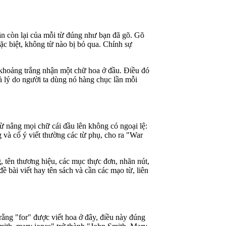
ần còn lại của mỗi từ đúng như bạn đã gõ. Gõ
c biệt, không từ nào bị bỏ qua. Chính sự
 khoảng trắng nhận một chữ hoa ở đầu. Điều đó
là lý do người ta dùng nó hàng chục lần mỗi
ừ nâng mọi chữ cái đầu lên không có ngoại lệ:
 và cố ý viết thường các từ phụ, cho ra "War
, tên thương hiệu, các mục thực đơn, nhãn nút,
 bài viết hay tên sách và cần các mạo từ, liên
ằng "for" được viết hoa ở đây, điều này đúng