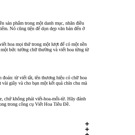
 tên sản phẩm trong một danh mục, nhãn điều
a điểm. Nó cũng tiện để dọn dẹp văn bản đến ở
iết hoa mọi thứ trong một lượt để có một nền
ng một bức tường chữ thường và viết hoa từng từ
đoán: từ viết tắt, tên thương hiệu có chữ hoa
 vài giây và cho bạn một kết quả chỉn chu mà
se, chứ không phải viết-hoa-mỗi-từ. Hãy đánh
hong trong công cụ Viết Hoa Tiêu Đề.