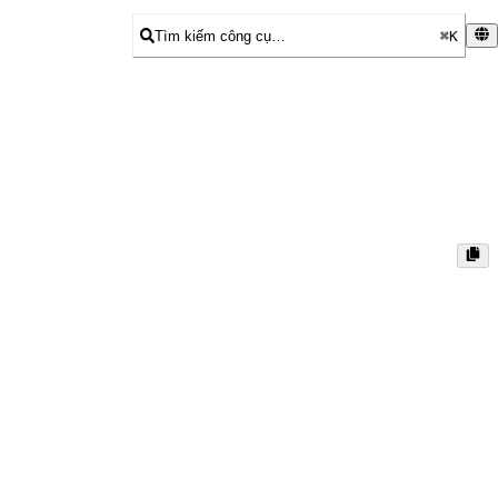
Tìm kiếm công cụ…
⌘K