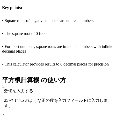
Key points:
• Square roots of negative numbers are not real numbers
• The square root of 0 is 0
• For most numbers, square roots are irrational numbers with infinite
decimal places
• This calculator provides results to 8 decimal places for precision
平方根計算機 の使い方
1
数値を入力する
25 や 144.5 のような正の数を入力フィールドに入力しま
す。
2