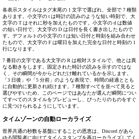
各表示スタイルはタグ末尾の 1 文字で選ばれ、全部で 7 種類
あります。小文字の t は時計の読みのような短い時刻で、大
文字の T はそれに秒を加えたものです。小文字の d は数値
の短い日付で、大文字の D は日付を長く書き出したもので
す。デフォルトの小文字の f は短い日付と時刻を組み合わせ
たもので、大文字の F は曜日を加えた完全な日付と時刻の 1
行になります。
7 番目の文字である大文字の R は相対スタイルで、他とは異
なる動きをします。固定された時計の読みを示すのではな
く、その瞬間が今からどれだけ離れているかを示します。
「3 日後」や「5 分前」のような表現で、時間の経過ととも
に自動的に更新され続けます。7 種類すべてを並べて見ると
選びやすいため、このページではあなたが選んだ瞬間につい
てすべてのスタイルをプレビューし、ぴったりのものをすぐ
に見つけられるようにしています。
タイムゾーンの自動ローカライズ
世界共通の秒数を基盤にすることの恩恵は、Discord があら
ゆる閲覧者に向けてタイムスタンプを再ローカライズしてく