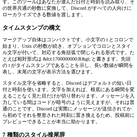
す。このツールはあなたが選んだ日付と時刻を読み取り、そ
の世界共通の秒数に変換して、Discord がすべての人向けに
ローカライズできる数値を渡します。
タイムスタンプの構文
マークアップ自体はコンパクトです。小文字の t とコロンで
始まり、Unix の秒数が続き、オプションでコロンとスタイ
ル文字が付いて、対応する角括弧で閉じられる形式です。た
とえば相対形式は &lt;t:1700000000:R&gt; と書きます。先頭
の t がタイムスタンプであることを示し、長い数値が瞬間を
表し、末尾の文字が表示方法を選びます。
スタイル文字を省略すると、Discord はデフォルトの短い日
付と時刻を使います。文字を加えれば、根底にある瞬間を変
えることなく見た目だけが切り替わります。メッセージを入
力している間はコードが暗号のように見えますが、それは普
通のことです。Discord は実際にメッセージが送信されてか
ら初めてそれを整形された時刻に置き換えるため、投稿前に
プレビューできることが本当に助かります。
7 種類のスタイル接尾辞