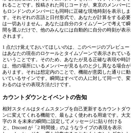
れることです。投稿された同じコードが、東京のメンバーに
もロンドンのメンバーにも同時に正確な現地時刻を表示しま
す。それぞれの言語と日付形式で、あなたが計算をする必要
は一切ありません。あなたは自分のタイムゾーンで考えて瞬
間を選ぶだけで、他のみんなには自動的に自分の時刻が表示
されます。
1 点だけ覚えておいてほしいのは、このページのプレビュー
はあなたの現在のロケールとタイムゾーンで表示されている
ということです。そのため、あなたが見る正確な表現や時計
は、他の場所にいるメンバーが見るものと少し異なる場合が
あります。それは想定内のことで、機能が意図した通りに動
いているサインです。瞬間はすべての人に対して同一で、変
わるのはその表現方法だけです。
カウントダウンとイベントの告知
相対スタイルはタイムスタンプを自己更新するカウントダウ
ンに変えてくれる機能で、最もよく使われる用途です。大文
字の R を未来の瞬間に設定してメッセージに貼り付ける
と、Discord が「2 時間後」のようなライブの表現を表示