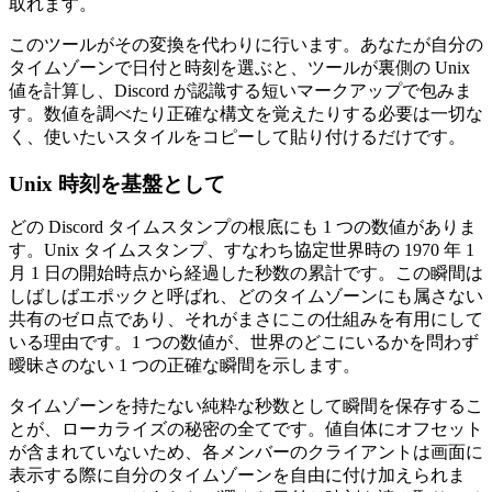
取れます。
このツールがその変換を代わりに行います。あなたが自分の
タイムゾーンで日付と時刻を選ぶと、ツールが裏側の Unix
値を計算し、Discord が認識する短いマークアップで包みま
す。数値を調べたり正確な構文を覚えたりする必要は一切な
く、使いたいスタイルをコピーして貼り付けるだけです。
Unix 時刻を基盤として
どの Discord タイムスタンプの根底にも 1 つの数値がありま
す。Unix タイムスタンプ、すなわち協定世界時の 1970 年 1
月 1 日の開始時点から経過した秒数の累計です。この瞬間は
しばしばエポックと呼ばれ、どのタイムゾーンにも属さない
共有のゼロ点であり、それがまさにこの仕組みを有用にして
いる理由です。1 つの数値が、世界のどこにいるかを問わず
曖昧さのない 1 つの正確な瞬間を示します。
タイムゾーンを持たない純粋な秒数として瞬間を保存するこ
とが、ローカライズの秘密の全てです。値自体にオフセット
が含まれていないため、各メンバーのクライアントは画面に
表示する際に自分のタイムゾーンを自由に付け加えられま