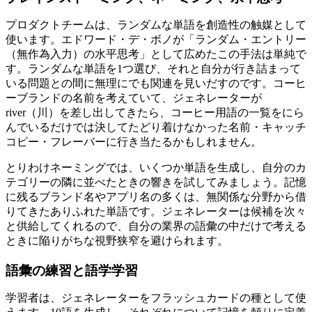
プロダクトチームは、ランダムな単語を創造性の触媒として
使います。エドワード・デ・ボノが「ランダム・エントリー
（無作為入力）の水平思考」として広めたこの手法は単純で
す。ランダムな単語を1つ選び、それと自分が行き詰まって
いる問題との間に無理にでも関連を見いだすのです。コーヒ
ーブランドの名前を考えていて、ジェネレーターが
river（川）を差し出してきたら、コーヒー用語の一覧をにら
んでいるだけでは決してたどり着けなかった名前・キャッチ
コピー・フレーバーに行き当たるかもしれません。
とりわけネーミングでは、いくつか単語を生成し、自分のカ
テゴリーの隣に並べたときの響きを試してみましょう。記憶
に残るブランド名やアプリ名の多くは、無関係な分野から借
りてきたありふれた単語です。ジェネレーターは候補を次々
と供給してくれるので、自分の業界の語彙の中だけで考える
ときに陥りがちな視野狭窄を避けられます。
語彙の練習と語学学習
学習者は、ジェネレーターをフラッシュカードの種として使