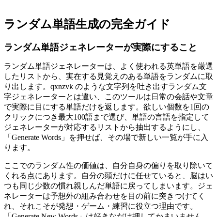
ランダム単語生成の完全ガイド
ランダム単語ジェネレーターが実際にすること
ランダム単語ジェネレーターは、よく使われる英単語を厳選
したリストから、実在する見覚えのある単語をランダムに取
り出します。qxnzvk のような文字列を吐き出すランダム文
字ジェネレーターとは違い、このツールは日常の会話や文章
で実際に目にする単語だけを返します。欲しい個数を1回の
クリックにつき最大100語まで選び、単語の言語を指定して
ジェネレーターが対応するリストから抽出するようにし、
「Generate Words」を押せば、その場で新しい一覧が手に入
ります。
ここでのランダム性の価値は、自分自身の偏りを取り除いて
くれる点にあります。自分の頭だけに任せていると、脳はい
つも同じ少数の慣れ親しんだ単語に戻ってしまいます。ジェ
ネレーターは予想外の組み合わせを目の前に突きつけてく
れ、それこそが発想・ゲーム・練習に役立つ理由です。
「Generate New Words」は好きなだけ押してかまいません。