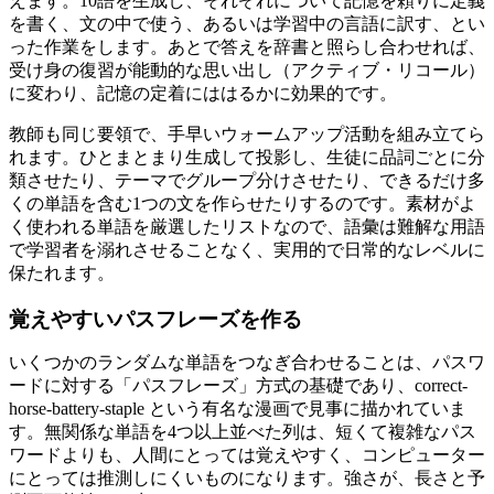
えます。10語を生成し、それぞれについて記憶を頼りに定義
を書く、文の中で使う、あるいは学習中の言語に訳す、とい
った作業をします。あとで答えを辞書と照らし合わせれば、
受け身の復習が能動的な思い出し（アクティブ・リコール）
に変わり、記憶の定着にははるかに効果的です。
教師も同じ要領で、手早いウォームアップ活動を組み立てら
れます。ひとまとまり生成して投影し、生徒に品詞ごとに分
類させたり、テーマでグループ分けさせたり、できるだけ多
くの単語を含む1つの文を作らせたりするのです。素材がよ
く使われる単語を厳選したリストなので、語彙は難解な用語
で学習者を溺れさせることなく、実用的で日常的なレベルに
保たれます。
覚えやすいパスフレーズを作る
いくつかのランダムな単語をつなぎ合わせることは、パスワ
ードに対する「パスフレーズ」方式の基礎であり、correct-
horse-battery-staple という有名な漫画で見事に描かれていま
す。無関係な単語を4つ以上並べた列は、短くて複雑なパス
ワードよりも、人間にとっては覚えやすく、コンピューター
にとっては推測しにくいものになります。強さが、長さと予