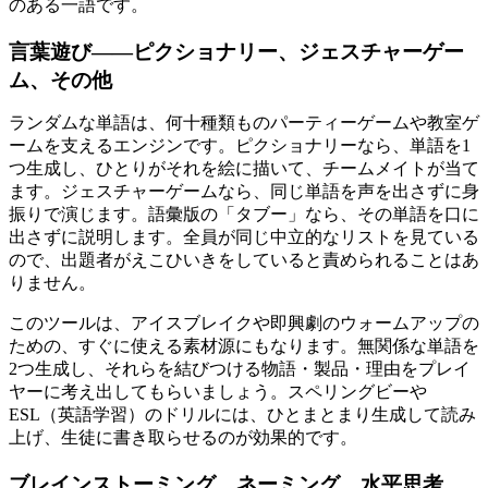
のある一語です。
言葉遊び——ピクショナリー、ジェスチャーゲー
ム、その他
ランダムな単語は、何十種類ものパーティーゲームや教室ゲ
ームを支えるエンジンです。ピクショナリーなら、単語を1
つ生成し、ひとりがそれを絵に描いて、チームメイトが当て
ます。ジェスチャーゲームなら、同じ単語を声を出さずに身
振りで演じます。語彙版の「タブー」なら、その単語を口に
出さずに説明します。全員が同じ中立的なリストを見ている
ので、出題者がえこひいきをしていると責められることはあ
りません。
このツールは、アイスブレイクや即興劇のウォームアップの
ための、すぐに使える素材源にもなります。無関係な単語を
2つ生成し、それらを結びつける物語・製品・理由をプレイ
ヤーに考え出してもらいましょう。スペリングビーや
ESL（英語学習）のドリルには、ひとまとまり生成して読み
上げ、生徒に書き取らせるのが効果的です。
ブレインストーミング、ネーミング、水平思考