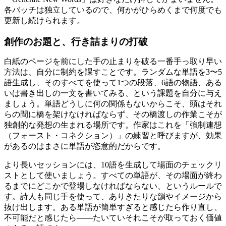
各バッチは独立しているので、何かがひらめくまで何度でも
更新し続けられます。
創作のお題と、行き詰まりの打破
白紙のページを前にした手の止まりを破る一番手っ取り早い
方法は、自分に制約を課すことです。ランダムな単語を3〜5
語生成し、そのすべてを使って1つの段落、6語の物語、ある
いは書き出しの一文を書いてみる、という課題を自分に与え
ましょう。単語どうしに何の関係もないからこそ、頭はそれ
らの間に橋を架けなければならず、その橋渡しの作業こそが
独創的な発想の生まれる場所です。作家はこれを「強制連想
（フォースト・コネクション）」の練習と呼びますが、効果
があるのはまさに単語が恣意的だからです。
より長いセッションには、10語を生成して場面のチェックリ
ストとして使いましょう。すべての単語が、その場面が終わ
るまでにどこかで登場しなければならない、というルールで
す。詩人も同じ手を使って、ありきたりな韻やイメージから
抜け出します。ある単語が簡単すぎると感じたら作り直し、
不可能だと感じたら——たいていそれこそが取っておく価値