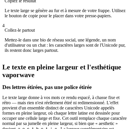
Copiez le résultat
Le texte large se génère au fur et à mesure de votre frappe. Utilisez
le bouton de copie pour le placer dans votre presse-papiers.
4
Collez-le partout
Mettez-le dans une bio de réseau social, une légende, un nom
d'utilisateur ou un chat : les caractères larges sont de l'Unicode pur,
ils restent donc larges partout.
Le texte en pleine largeur et l'esthétique
vaporwave
Des lettres étirées, pas une police étirée
Le texte large donne à vos mots ce rendu espacé, à chasse fixe et
rétro — mais rien n'est réellement étiré ni redimensionné. L'effet
provient d'un ensemble distinct de caractères Unicode appelés
formes en pleine largeur, où chaque lettre latine est dessinée pour
occuper une cellule large et fixe. Cet outil remplace chaque caractère
normal par sa jumelle en pleine largeur, si bien que « aesthetic »
devient ａｅｓｔｈｅｔｉｃ. La largeur supplémentaire est