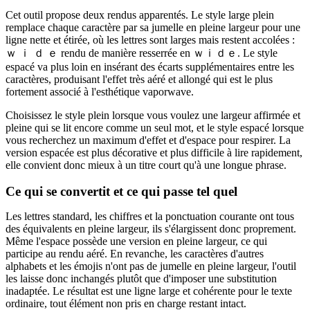
Cet outil propose deux rendus apparentés. Le style large plein
remplace chaque caractère par sa jumelle en pleine largeur pour une
ligne nette et étirée, où les lettres sont larges mais restent accolées :
ｗ ｉ ｄ ｅ rendu de manière resserrée en ｗｉｄｅ. Le style
espacé va plus loin en insérant des écarts supplémentaires entre les
caractères, produisant l'effet très aéré et allongé qui est le plus
fortement associé à l'esthétique vaporwave.
Choisissez le style plein lorsque vous voulez une largeur affirmée et
pleine qui se lit encore comme un seul mot, et le style espacé lorsque
vous recherchez un maximum d'effet et d'espace pour respirer. La
version espacée est plus décorative et plus difficile à lire rapidement,
elle convient donc mieux à un titre court qu'à une longue phrase.
Ce qui se convertit et ce qui passe tel quel
Les lettres standard, les chiffres et la ponctuation courante ont tous
des équivalents en pleine largeur, ils s'élargissent donc proprement.
Même l'espace possède une version en pleine largeur, ce qui
participe au rendu aéré. En revanche, les caractères d'autres
alphabets et les émojis n'ont pas de jumelle en pleine largeur, l'outil
les laisse donc inchangés plutôt que d'imposer une substitution
inadaptée. Le résultat est une ligne large et cohérente pour le texte
ordinaire, tout élément non pris en charge restant intact.