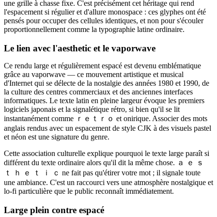
une grille à chasse fixe. C'est précisément cet héritage qui rend
l'espacement si régulier et d'allure monospace : ces glyphes ont été
pensés pour occuper des cellules identiques, et non pour s'écouler
proportionnellement comme la typographie latine ordinaire.
Le lien avec l'aesthetic et le vaporwave
Ce rendu large et régulièrement espacé est devenu emblématique
grâce au vaporwave — ce mouvement artistique et musical
d'Internet qui se délecte de la nostalgie des années 1980 et 1990, de
la culture des centres commerciaux et des anciennes interfaces
informatiques. Le texte latin en pleine largeur évoque les premiers
logiciels japonais et la signalétique rétro, si bien qu'il se lit
instantanément comme ｒｅｔｒｏ et onirique. Associer des mots
anglais rendus avec un espacement de style CJK à des visuels pastel
et néon est une signature du genre.
Cette association culturelle explique pourquoi le texte large paraît si
différent du texte ordinaire alors qu'il dit la même chose. ａ ｅ ｓ
ｔ ｈ ｅ ｔ ｉ ｃ ne fait pas qu'étirer votre mot ; il signale toute
une ambiance. C'est un raccourci vers une atmosphère nostalgique et
lo-fi particulière que le public reconnaît immédiatement.
Large plein contre espacé