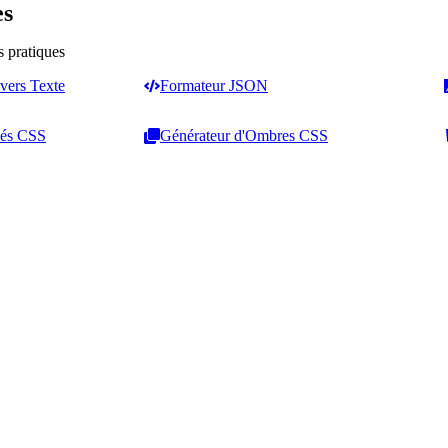
es
s pratiques
vers Texte
Formateur JSON
dés CSS
Générateur d'Ombres CSS
Compteurs et analyse
Mise en forme du texte
Compteur de Mots
Convertisseur de Casse