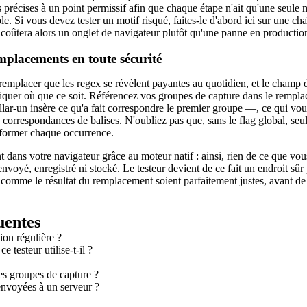
s précises à un point permissif afin que chaque étape n'ait qu'une seule 
le. Si vous devez tester un motif risqué, faites-le d'abord ici sur une cha
 coûtera alors un onglet de navigateur plutôt qu'une panne en productio
emplacements en toute sécurité
-remplacer que les regex se révèlent payantes au quotidien, et le champ
pliquer où que ce soit. Référencez vos groupes de capture dans le rempla
r-un insère ce qu'a fait correspondre le premier groupe —, ce qui vous
 correspondances de balises. N'oubliez pas que, sans le flag global, seu
sformer chaque occurrence.
 dans votre navigateur grâce au moteur natif : ainsi, rien de ce que vou
nvoyé, enregistré ni stocké. Le testeur devient de ce fait un endroit sûr 
comme le résultat du remplacement soient parfaitement justes, avant de 
uentes
ion régulière ?
e testeur utilise-t-il ?
s groupes de capture ?
envoyées à un serveur ?