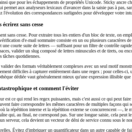
 ainsi que pour les échappements de propriétés Unicode. Sticky ancre ch
ui permet aux analyseurs lexicaux d'avancer dans la saisie pas à pas, san
vez l'évolution des correspondances surlignées pour développer votre int
 écrirez sans cesse
t sans cesse. Pour extraire tous les entiers d'un bloc de texte, on empl
vérification d'e-mail sommaire consiste en un ou plusieurs caractères de
 et une courte suite de lettres — suffisant pour un filtre de contrôle rap
spaces, valider un slug composé de lettres minuscules et de tirets, ou enc
s tâches quotidiennes.
de valider des formats véritablement complexes avec un seul motif mons
irement difficiles à capturer entièrement dans une regex ; pour celles-ci, 
othèque dédiée vaut généralement mieux qu'une expression illisible que
atastrophique et comment l'éviter
ur est ce qui rend les regex puissantes, mais c'est aussi ce qui peut fai
euvent faire correspondre les mêmes caractères de multiples façons qui
où la répétition interne et la répétition externe se concurrencent —, l
ne qui, au final, ne correspond pas. Sur une longue saisie, cela peut l
 un serveur, cela devient un vecteur de déni de service connu sous le 
urelles. Évitez d'imbriquer un quantificateur dans un autre capable de f