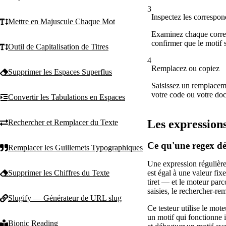
3
Inspectez les correspo
Mettre en Majuscule Chaque Mot
Examinez chaque corresp
confirmer que le motif
Outil de Capitalisation de Titres
4
Remplacez ou copiez
Supprimer les Espaces Superflus
Saisissez un remplacemen
votre code ou votre do
Convertir les Tabulations en Espaces
Les expressions
Rechercher et Remplacer du Texte
Ce qu'une regex dé
Remplacer les Guillemets Typographiques
Une expression régulière 
Supprimer les Chiffres du Texte
est égal à une valeur fix
tiret — et le moteur parc
saisies, le rechercher-re
Slugify — Générateur de URL slug
Ce testeur utilise le mo
un motif qui fonctionne i
Bionic Reading