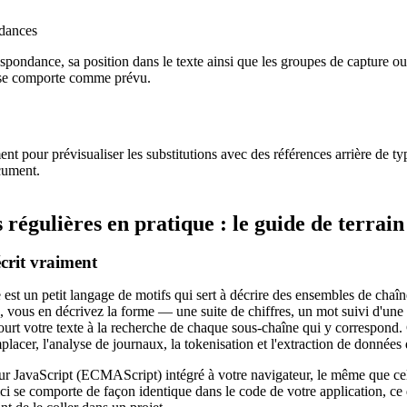
ndances
ondance, sa position dans le texte ainsi que les groupes de capture ou 
 se comporte comme prévu.
t pour prévisualiser les substitutions avec des références arrière de ty
cument.
 régulières en pratique : le guide de terrai
crit vraiment
est un petit langage de motifs qui sert à décrire des ensembles de chaîne
e, vous en décrivez la forme — une suite de chiffres, un mot suivi d'une 
ourt votre texte à la recherche de chaque sous-chaîne qui y correspond. 
mplacer, l'analyse de journaux, la tokenisation et l'extraction de données
teur JavaScript (ECMAScript) intégré à votre navigateur, le même que cel
ci se comporte de façon identique dans le code de votre application, ce q