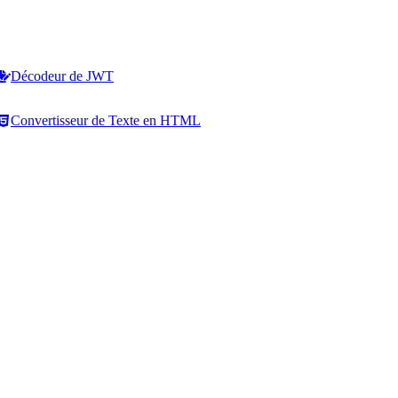
Décodeur de JWT
Convertisseur de Texte en HTML
Opérations sur les lignes
HTML et code
Ajouter des Sauts de Ligne
Convertisseur HTML vers Texte