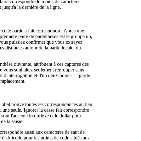
 faire correspondre le moins de caractères
 jusqu'à la dernière de la ligne.
 cette partie a fait correspondre. Après une
remière paire de parenthèses est le groupe un,
e vous puissiez confirmer que vous extrayez
 distinctes autour de la partie locale, du
thèse ouvrante, attribuent à ces captures des
que vous souhaitez seulement regrouper sans
t d'interrogation et d'un deux-points — garde
remplacement.
Global trouve toutes les correspondances au lieu
u'une seule. Ignorer la casse fait correspondre
sont l'accent circonflexe et le dollar pour
de la saisie.
correspondre aussi aux caractères de saut de
e d'Unicode pour les points de code situés au-