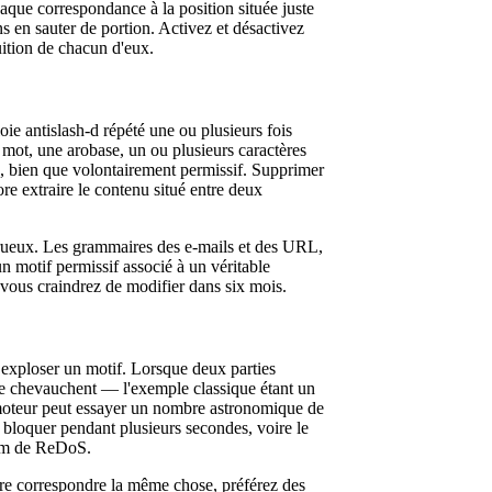
aque correspondance à la position située juste
s en sauter de portion. Activez et désactivez
uition de chacun d'eux.
oie antislash-d répété une ou plusieurs fois
 mot, une arobase, un ou plusieurs caractères
ide, bien que volontairement permissif. Supprimer
ore extraire le contenu situé entre deux
trueux. Les grammaires des e-mails et des URL,
un motif permissif associé à un véritable
 vous craindrez de modifier dans six mois.
re exploser un motif. Lorsque deux parties
 se chevauchent — l'exemple classique étant un
e moteur peut essayer un nombre astronomique de
e bloquer pendant plusieurs secondes, voire le
nom de ReDoS.
aire correspondre la même chose, préférez des