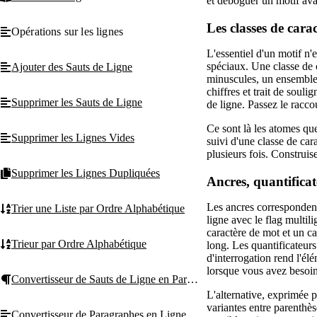
et déboguer un motif avan
Les classes de carac
Opérations sur les lignes
L'essentiel d'un motif n
spéciaux. Une classe de c
Ajouter des Sauts de Ligne
minuscules, un ensemble d
chiffres et trait de soul
Supprimer les Sauts de Ligne
de ligne. Passez le racco
Ce sont là les atomes qu
Supprimer les Lignes Vides
suivi d'une classe de ca
plusieurs fois. Construis
Supprimer les Lignes Dupliquées
Ancres, quantificat
Les ancres correspondent
Trier une Liste par Ordre Alphabétique
ligne avec le flag multil
caractère de mot et un ca
Trieur par Ordre Alphabétique
long. Les quantificateurs 
d'interrogation rend l'él
lorsque vous avez besoin
Convertisseur de Sauts de Ligne en Paragraphes
L'alternative, exprimée p
variantes entre parenthès
Convertisseur de Paragraphes en Ligne Unique