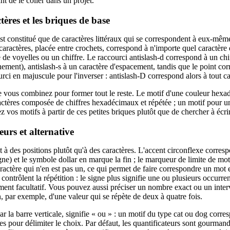
t de le coller dans un projet.
tères et les briques de base
'est constitué que de caractères littéraux qui se correspondent à eux-m
aractères, placée entre crochets, correspond à n'importe quel caractère 
e voyelles ou un chiffre. Le raccourci antislash-d correspond à un chiff
ignement), antislash-s à un caractère d'espacement, tandis que le point co
urci en majuscule pour l'inverser : antislash-D correspond alors à tout car
e vous combinez pour former tout le reste. Le motif d'une couleur hexad
ractères composée de chiffres hexadécimaux et répétée ; un motif pour u
ez vos motifs à partir de ces petites briques plutôt que de chercher à éc
eurs et alternative
 à des positions plutôt qu'à des caractères. L'accent circonflexe corres
igne) et le symbole dollar en marque la fin ; le marqueur de limite de mot
ractère qui n'en est pas un, ce qui permet de faire correspondre un mot en
contrôlent la répétition : le signe plus signifie une ou plusieurs occurren
ément facultatif. Vous pouvez aussi préciser un nombre exact ou un interv
, par exemple, d'une valeur qui se répète de deux à quatre fois.
ar la barre verticale, signifie « ou » : un motif du type cat ou dog corres
es pour délimiter le choix. Par défaut, les quantificateurs sont gourmands