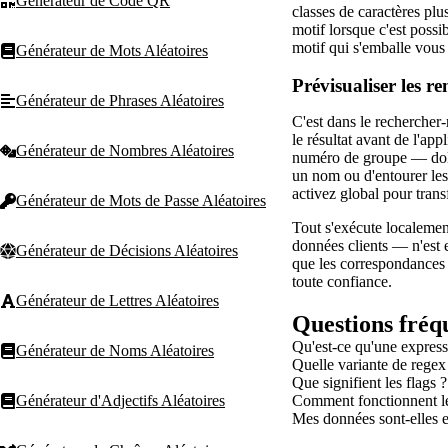
Générateur de Code QR
classes de caractères plu
motif lorsque c'est possib
motif qui s'emballe vous
Générateur de Mots Aléatoires
Prévisualiser les r
Générateur de Phrases Aléatoires
C'est dans le rechercher
le résultat avant de l'ap
Générateur de Nombres Aléatoires
numéro de groupe — dolla
un nom ou d'entourer les
activez global pour tran
Générateur de Mots de Passe Aléatoires
Tout s'exécute localement
données clients — n'est e
Générateur de Décisions Aléatoires
que les correspondances 
toute confiance.
Générateur de Lettres Aléatoires
Questions fréq
Qu'est-ce qu'une express
Générateur de Noms Aléatoires
Quelle variante de regex c
Que signifient les flags ?
Générateur d'Adjectifs Aléatoires
Comment fonctionnent le
Mes données sont-elles 