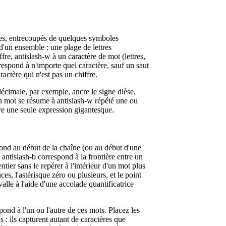
êmes, entrecoupés de quelques symboles
d'un ensemble : une plage de lettres
re, antislash-w à un caractère de mot (lettres,
rrespond à n'importe quel caractère, sauf un saut
actère qui n'est pas un chiffre.
écimale, par exemple, ancre le signe dièse,
n mot se résume à antislash-w répété une ou
rire une seule expression gigantesque.
pond au début de la chaîne (ou au début d'une
 antislash-b correspond à la frontière entre un
tier sans le repérer à l'intérieur d'un mot plus
ces, l'astérisque zéro ou plusieurs, et le point
alle à l'aide d'une accolade quantificatrice
pond à l'un ou l'autre de ces mots. Placez les
 : ils capturent autant de caractères que