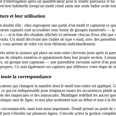
nt d'interrogation après un quantificateur pour le rendre paresseux et lui
rrection habituelle lorsqu'un motif censé saisir une seule balise avale tout
ure et leur utilisation
 double rôle : elles regroupent une partie d'un motif et capturent ce que
ments capturés sont accessibles sous forme de groupes numérotés — la p
x — et la liste des résultats affichée ici présente chacun d'eux afin qu
ulu. Un motif décrivant une chaîne de type e-mail, avec des parenthèses
, vous permet de relire ces trois éléments individuellement.
ts selon la syntaxe qui place un nom entre chevrons juste après la paren
ôt que de simples numéros et apparaissent dans leur propre section. Lors
ure, un groupe non capturant — une parenthèse ouvrante suivie d'un poin
propres. Ce sont également ces captures que référence votre étape de 
t toute la correspondance
cateurs qui changent la manière dont le motif tout entier est appliqué. 
e, ce qui est indispensable pour remplacer toutes les occurrences plutôt q
mpte des majuscules et des minuscules. Multiligne redéfinit les ancres que 
chaque saut de ligne, et non plus seulement tout au début et tout à la fin 
s circonstanciels, mais tout aussi importants. Dotall permet au point de 
if peut s'étendre sur plusieurs lignes. Unicode active la gestion complèt