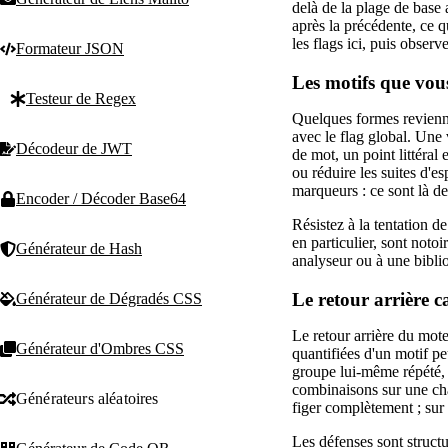
delà de la plage de base
après la précédente, ce q
les flags ici, puis obser
Formateur JSON
Les motifs que vous
Testeur de Regex
Quelques formes reviennen
avec le flag global. Une 
Décodeur de JWT
de mot, un point littéral
ou réduire les suites d'e
marqueurs : ce sont là de
Encoder / Décoder Base64
Résistez à la tentation 
en particulier, sont noto
Générateur de Hash
analyseur ou à une bibli
Le retour arrière c
Générateur de Dégradés CSS
Le retour arrière du mote
Générateur d'Ombres CSS
quantifiées d'un motif p
groupe lui-même répété, 
combinaisons sur une chaî
Générateurs aléatoires
figer complètement ; sur
Les défenses sont struct