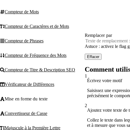
Compteur de Mots
Compteur de Caractères et de Mots
Remplacer par
Compteur de Phrases
Astuce : activez le flag 
Compteur de Fréquence des Mots
Effacer
Comment utilis
Compteur de Titre & Description SEO
1
Écrivez votre motif
Vérificateur de Différences
Saisissez une expression
précisément le comport
Mise en forme du texte
2
Ajoutez votre texte de t
Convertisseur de Casse
Collez le texte dans le
et à mesure que vous sa
Majuscule à la Première Lettre