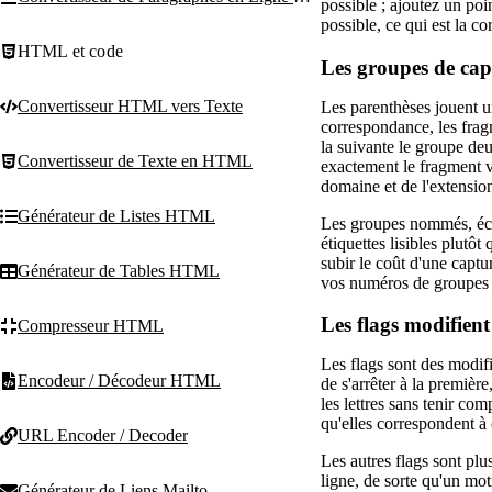
possible ; ajoutez un poi
possible, ce qui est la co
HTML et code
Les groupes de capt
Convertisseur HTML vers Texte
Les parenthèses jouent un
correspondance, les frag
la suivante le groupe deu
Convertisseur de Texte en HTML
exactement le fragment vo
domaine et de l'extension
Générateur de Listes HTML
Les groupes nommés, écri
étiquettes lisibles plut
subir le coût d'une capt
Générateur de Tables HTML
vos numéros de groupes 
Les flags modifien
Compresseur HTML
Les flags sont des modifi
Encodeur / Décodeur HTML
de s'arrêter à la premièr
les lettres sans tenir co
qu'elles correspondent à 
URL Encoder / Decoder
Les autres flags sont plu
ligne, de sorte qu'un mot
Générateur de Liens Mailto