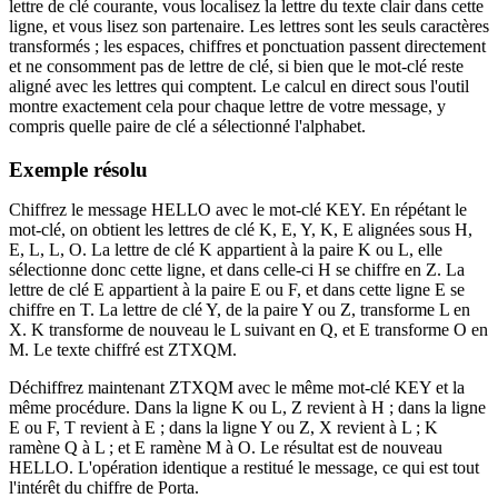
lettre de clé courante, vous localisez la lettre du texte clair dans cette
ligne, et vous lisez son partenaire. Les lettres sont les seuls caractères
transformés ; les espaces, chiffres et ponctuation passent directement
et ne consomment pas de lettre de clé, si bien que le mot-clé reste
aligné avec les lettres qui comptent. Le calcul en direct sous l'outil
montre exactement cela pour chaque lettre de votre message, y
compris quelle paire de clé a sélectionné l'alphabet.
Exemple résolu
Chiffrez le message HELLO avec le mot-clé KEY. En répétant le
mot-clé, on obtient les lettres de clé K, E, Y, K, E alignées sous H,
E, L, L, O. La lettre de clé K appartient à la paire K ou L, elle
sélectionne donc cette ligne, et dans celle-ci H se chiffre en Z. La
lettre de clé E appartient à la paire E ou F, et dans cette ligne E se
chiffre en T. La lettre de clé Y, de la paire Y ou Z, transforme L en
X. K transforme de nouveau le L suivant en Q, et E transforme O en
M. Le texte chiffré est ZTXQM.
Déchiffrez maintenant ZTXQM avec le même mot-clé KEY et la
même procédure. Dans la ligne K ou L, Z revient à H ; dans la ligne
E ou F, T revient à E ; dans la ligne Y ou Z, X revient à L ; K
ramène Q à L ; et E ramène M à O. Le résultat est de nouveau
HELLO. L'opération identique a restitué le message, ce qui est tout
l'intérêt du chiffre de Porta.