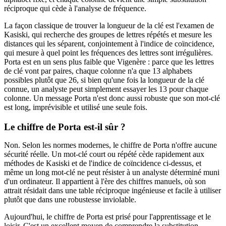
réciproque qui cède à l'analyse de fréquence.
La façon classique de trouver la longueur de la clé est l'examen de
Kasiski, qui recherche des groupes de lettres répétés et mesure les
distances qui les séparent, conjointement à l'indice de coïncidence,
qui mesure à quel point les fréquences des lettres sont irrégulières.
Porta est en un sens plus faible que Vigenère : parce que les lettres
de clé vont par paires, chaque colonne n'a que 13 alphabets
possibles plutôt que 26, si bien qu'une fois la longueur de la clé
connue, un analyste peut simplement essayer les 13 pour chaque
colonne. Un message Porta n'est donc aussi robuste que son mot-clé
est long, imprévisible et utilisé une seule fois.
Le chiffre de Porta est-il sûr ?
Non. Selon les normes modernes, le chiffre de Porta n'offre aucune
sécurité réelle. Un mot-clé court ou répété cède rapidement aux
méthodes de Kasiski et de l'indice de coïncidence ci-dessus, et
même un long mot-clé ne peut résister à un analyste déterminé muni
d'un ordinateur. Il appartient à l'ère des chiffres manuels, où son
attrait résidait dans une table réciproque ingénieuse et facile à utiliser
plutôt que dans une robustesse inviolable.
Aujourd'hui, le chiffre de Porta est prisé pour l'apprentissage et le
loisir. C'est un excellent moyen de comprendre la substitution