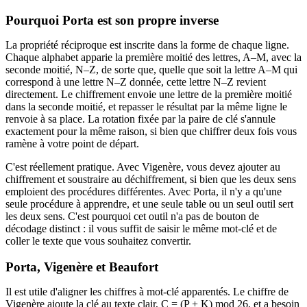
Pourquoi Porta est son propre inverse
La propriété réciproque est inscrite dans la forme de chaque ligne.
Chaque alphabet apparie la première moitié des lettres, A–M, avec la
seconde moitié, N–Z, de sorte que, quelle que soit la lettre A–M qui
correspond à une lettre N–Z donnée, cette lettre N–Z revient
directement. Le chiffrement envoie une lettre de la première moitié
dans la seconde moitié, et repasser le résultat par la même ligne le
renvoie à sa place. La rotation fixée par la paire de clé s'annule
exactement pour la même raison, si bien que chiffrer deux fois vous
ramène à votre point de départ.
C'est réellement pratique. Avec Vigenère, vous devez ajouter au
chiffrement et soustraire au déchiffrement, si bien que les deux sens
emploient des procédures différentes. Avec Porta, il n'y a qu'une
seule procédure à apprendre, et une seule table ou un seul outil sert
les deux sens. C'est pourquoi cet outil n'a pas de bouton de
décodage distinct : il vous suffit de saisir le même mot-clé et de
coller le texte que vous souhaitez convertir.
Porta, Vigenère et Beaufort
Il est utile d'aligner les chiffres à mot-clé apparentés. Le chiffre de
Vigenère ajoute la clé au texte clair, C = (P + K) mod 26, et a besoin