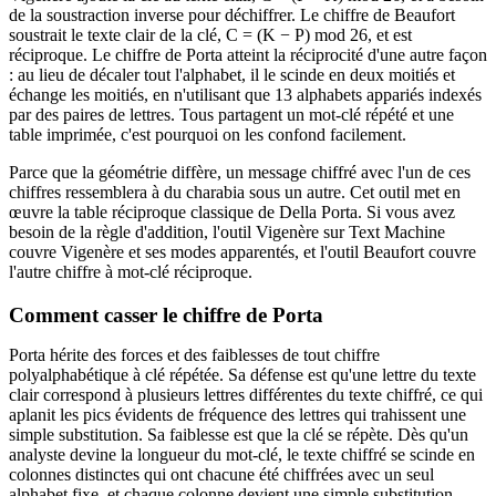
de la soustraction inverse pour déchiffrer. Le chiffre de Beaufort
soustrait le texte clair de la clé, C = (K − P) mod 26, et est
réciproque. Le chiffre de Porta atteint la réciprocité d'une autre façon
: au lieu de décaler tout l'alphabet, il le scinde en deux moitiés et
échange les moitiés, en n'utilisant que 13 alphabets appariés indexés
par des paires de lettres. Tous partagent un mot-clé répété et une
table imprimée, c'est pourquoi on les confond facilement.
Parce que la géométrie diffère, un message chiffré avec l'un de ces
chiffres ressemblera à du charabia sous un autre. Cet outil met en
œuvre la table réciproque classique de Della Porta. Si vous avez
besoin de la règle d'addition, l'outil Vigenère sur Text Machine
couvre Vigenère et ses modes apparentés, et l'outil Beaufort couvre
l'autre chiffre à mot-clé réciproque.
Comment casser le chiffre de Porta
Porta hérite des forces et des faiblesses de tout chiffre
polyalphabétique à clé répétée. Sa défense est qu'une lettre du texte
clair correspond à plusieurs lettres différentes du texte chiffré, ce qui
aplanit les pics évidents de fréquence des lettres qui trahissent une
simple substitution. Sa faiblesse est que la clé se répète. Dès qu'un
analyste devine la longueur du mot-clé, le texte chiffré se scinde en
colonnes distinctes qui ont chacune été chiffrées avec un seul
alphabet fixe, et chaque colonne devient une simple substitution