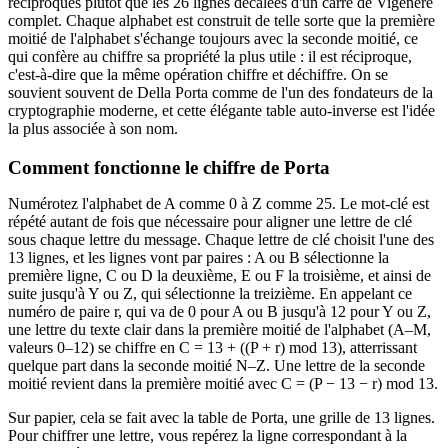
réciproques plutôt que les 26 lignes décalées d'un carré de Vigenère
complet. Chaque alphabet est construit de telle sorte que la première
moitié de l'alphabet s'échange toujours avec la seconde moitié, ce
qui confère au chiffre sa propriété la plus utile : il est réciproque,
c'est-à-dire que la même opération chiffre et déchiffre. On se
souvient souvent de Della Porta comme de l'un des fondateurs de la
cryptographie moderne, et cette élégante table auto-inverse est l'idée
la plus associée à son nom.
Comment fonctionne le chiffre de Porta
Numérotez l'alphabet de A comme 0 à Z comme 25. Le mot-clé est
répété autant de fois que nécessaire pour aligner une lettre de clé
sous chaque lettre du message. Chaque lettre de clé choisit l'une des
13 lignes, et les lignes vont par paires : A ou B sélectionne la
première ligne, C ou D la deuxième, E ou F la troisième, et ainsi de
suite jusqu'à Y ou Z, qui sélectionne la treizième. En appelant ce
numéro de paire r, qui va de 0 pour A ou B jusqu'à 12 pour Y ou Z,
une lettre du texte clair dans la première moitié de l'alphabet (A–M,
valeurs 0–12) se chiffre en C = 13 + ((P + r) mod 13), atterrissant
quelque part dans la seconde moitié N–Z. Une lettre de la seconde
moitié revient dans la première moitié avec C = (P − 13 − r) mod 13.
Sur papier, cela se fait avec la table de Porta, une grille de 13 lignes.
Pour chiffrer une lettre, vous repérez la ligne correspondant à la