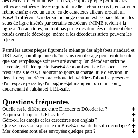
des octets. Cet outil utilise l'UTF-8, ce qui explique pourquoi les
lettres accentuées et les emoji font un aller-retour correct ; encoder la
même chaîne avec un autre jeu de caractères ailleurs produit un
Base64 différent. Un deuxième piège courant est l'espace blanc : les
sauts de ligne insérés par certains encodeurs (MIME revient à la
ligne à 76 caractères) ne font pas partie des données et doivent être
retirés avant le décodage, même si les décodeurs stricts peuvent les
rejeter.
Parmi les autres pièges figurent le mélange des alphabets standard et
URL-safe, l'oubli qu'une chaîne sans remplissage peut avoir besoin
que son remplissage soit restauré avant qu'un décodeur strict ne
l'accepte, et l'idée que le Base64 économiserait de l'espace — ce
n'est jamais le cas, il alourdit toujours la charge utile d'environ un
tiers. Lorsqu'un décodage échoue ici, vérifiez d'abord la présence
d'un espace parasite, d'un signe égal manquant ou d'un - ou _
appartenant à l'alphabet URL-safe.
Questions fréquentes
Quelle est la différence entre Encoder et Décoder ici ?
À quoi sert l'option URL-safe ?
Gère-t-il les emojis et les caractères non anglais ?
Que se passe-t-il si je colle un Base64 invalide lors du décodage ?
Mes données sont-elles envoyées quelque part ?