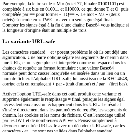
Par exemple, la lettre seule « M » (octet 77, binaire 01001101) est
complétée à six bits en 010011 et 010000, ce qui donne T et Q, puis
complétée par == pour former « TQ== ». Le mot « Ma » (deux
octets) s'encode en « TWE= » avec un seul signe égal final.
Compter les signes égal à la fin d'une chaîne Base64 vous indique si
la longueur d'origine était un multiple de trois.
La variante URL-safe
Les caractères standard + et / posent problème là où ils ont déjà une
signification. Une barre oblique sépare les segments de chemin dans
une URL, et un signe plus est interprété comme un espace dans les
chaînes de requête au format formulaire ; une valeur Base64
normale peut donc casser lorsqu'elle est insérée dans un lien ou un
nom de fichier. L'alphabet URL-safe, lui aussi issu de la RFC 4648,
corrige cela en remplaçant + par - (trait d'union) et / par _ (tiret bas).
Activer l'option URL-safe dans cet outil produit cette variante et
supprime également le remplissage = final, puisque les signes égal
nécessitent eux aussi un échappement dans les URL. Le résultat
s'insère directement dans les paramètres de requête, les segments de
chemin, les cookies et les noms de fichiers. C'est l'encodage utilisé
par les JWT et de nombreuses API web. Pensez simplement à
décoder une entrée URL-safe avec un décodeur URL-safe, car les
caractères - et _ ne sont pas valides dans l'alphabet standard.