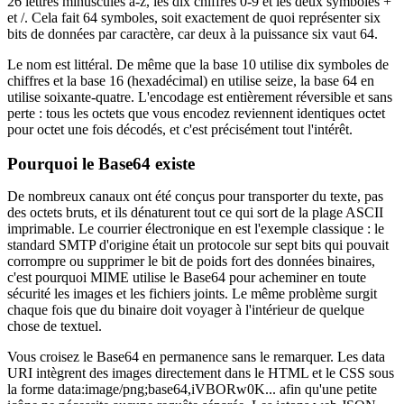
26 lettres minuscules a-z, les dix chiffres 0-9 et les deux symboles +
et /. Cela fait 64 symboles, soit exactement de quoi représenter six
bits de données par caractère, car deux à la puissance six vaut 64.
Le nom est littéral. De même que la base 10 utilise dix symboles de
chiffres et la base 16 (hexadécimal) en utilise seize, la base 64 en
utilise soixante-quatre. L'encodage est entièrement réversible et sans
perte : tous les octets que vous encodez reviennent identiques octet
pour octet une fois décodés, et c'est précisément tout l'intérêt.
Pourquoi le Base64 existe
De nombreux canaux ont été conçus pour transporter du texte, pas
des octets bruts, et ils dénaturent tout ce qui sort de la plage ASCII
imprimable. Le courrier électronique en est l'exemple classique : le
standard SMTP d'origine était un protocole sur sept bits qui pouvait
corrompre ou supprimer le bit de poids fort des données binaires,
c'est pourquoi MIME utilise le Base64 pour acheminer en toute
sécurité les images et les fichiers joints. Le même problème surgit
chaque fois que du binaire doit voyager à l'intérieur de quelque
chose de textuel.
Vous croisez le Base64 en permanence sans le remarquer. Les data
URI intègrent des images directement dans le HTML et le CSS sous
la forme data:image/png;base64,iVBORw0K... afin qu'une petite