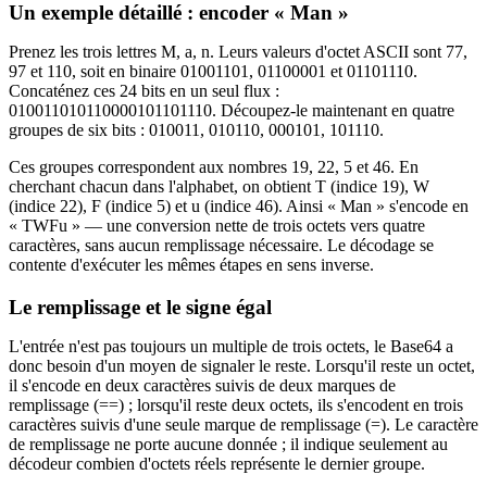
Un exemple détaillé : encoder « Man »
Prenez les trois lettres M, a, n. Leurs valeurs d'octet ASCII sont 77,
97 et 110, soit en binaire 01001101, 01100001 et 01101110.
Concaténez ces 24 bits en un seul flux :
010011010110000101101110. Découpez-le maintenant en quatre
groupes de six bits : 010011, 010110, 000101, 101110.
Ces groupes correspondent aux nombres 19, 22, 5 et 46. En
cherchant chacun dans l'alphabet, on obtient T (indice 19), W
(indice 22), F (indice 5) et u (indice 46). Ainsi « Man » s'encode en
« TWFu » — une conversion nette de trois octets vers quatre
caractères, sans aucun remplissage nécessaire. Le décodage se
contente d'exécuter les mêmes étapes en sens inverse.
Le remplissage et le signe égal
L'entrée n'est pas toujours un multiple de trois octets, le Base64 a
donc besoin d'un moyen de signaler le reste. Lorsqu'il reste un octet,
il s'encode en deux caractères suivis de deux marques de
remplissage (==) ; lorsqu'il reste deux octets, ils s'encodent en trois
caractères suivis d'une seule marque de remplissage (=). Le caractère
de remplissage ne porte aucune donnée ; il indique seulement au
décodeur combien d'octets réels représente le dernier groupe.