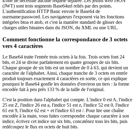
icône ne nécessite aucune requête séparée. Les jetons web JSON
(JWT) sont trois segments Base64url reliés par des points.
L'authentification HTTP Basic envoie le Base64 de
username:password. Les navigateurs l'exposent via les fonctions
intégrées btoa et atob, et c'est la manière standard de glisser des
charges utiles binaires dans du JSON, du XML ou une URL.
Comment fonctionne la correspondance de 3 octets
vers 4 caractères
Le Base64 traite l'entrée trois octets à la fois. Trois octets font 24
bits, et 24 se divise parfaitement en quatre groupes de six bits.
Chaque groupe de six bits est un nombre de 0 à 63, qui devient un
caractère de l'alphabet. Ainsi, chaque tranche de 3 octets en entrée
produit toujours exactement 4 caractères en sortie, ce qui explique
pourquoi le Base64 gonfle les données d'environ un tiers : la forme
encodée fait à peu près 133 % de la taille de l'original.
C'est la position dans l'alphabet qui compte. L'indice 0 est A, l'indice
25 est Z, l'indice 26 est a, l'indice 51 est z, l'indice 52 est 0, l'indice
61 est 9, l'indice 62 est + et l'indice 63 est /. Pour lire une chaîne
encodée à la main, vous faites correspondre chaque caractère à son
indice, écrivez cet indice sur six bits, concaténez tous les bits, puis
redécoupez le flux en octets de huit bits.