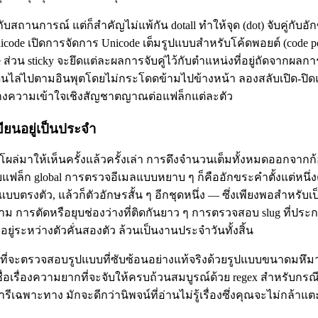
ยู่กับสถานการณ์ แต่ก็สำคัญไม่แพ้กัน dotall ทำให้จุด (dot) จับคู่กั
code เปิดการจัดการ Unicode เต็มรูปแบบสำหรับโค้ดพอยต์ (code poi
 ส่วน sticky จะยึดแต่ละผลการจับคู่ไว้กับตำแหน่งที่อยู่ถัดจากผลการจับ
เดินไล่ไปตามอินพุตโดยไม่กระโดดข้ามไปข้างหน้า ลองสลับเปิด-ปิดแฟล็
ร้างความเข้าใจเชิงสัญชาตญาณต่อแฟล็กแต่ละตัว
ขียนอยู่เป็นประจำ
งที่โผล่มาให้เห็นครั้งแล้วครั้งเล่า การดึงจำนวนเต็มทั้งหมดออกจากก้
ับแฟล็ก global การตรวจอีเมลแบบหยาบ ๆ ก็คืออักขระคำตั้งแต่หนึ่งต
 จุดแบบตรงตัว, แล้วก็ตัวอักษรสั้น ๆ อีกชุดหนึ่ง — ซึ่งเพียงพอสำหรั
ม การตัดหรือยุบช่องว่างที่ติดกันยาว ๆ การตรวจสอบ slug ที่ประ
่อยู่ระหว่างตัวคั่นสองตัว ล้วนเป็นงานประจำวันทั้งสิ้น
่จะตรวจสอบรูปแบบที่ซับซ้อนอย่างแท้จริงด้วยรูปแบบขนาดมหึม
ชื่อเรื่องความยากที่จะจับให้ครบถ้วนสมบูรณ์ด้วย regex สำหรับกร
ารีเฉพาะทาง มักจะดีกว่านิพจน์ที่อ่านไม่รู้เรื่องซึ่งคุณจะไม่กล้า