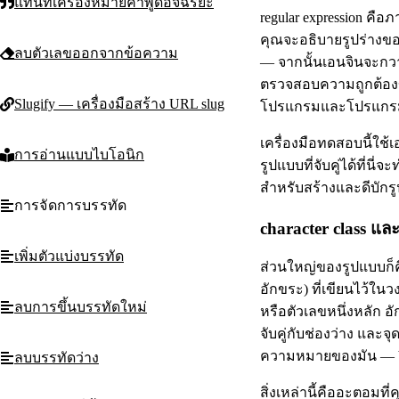
แทนที่เครื่องหมายคำพูดอัจฉริยะ
regular expression คือ
คุณจะอธิบายรูปร่างขอ
ลบตัวเลขออกจากข้อความ
— จากนั้นเอนจินจะกวาด
ตรวจสอบความถูกต้องข
Slugify — เครื่องมือสร้าง URL slug
โปรแกรมและโปรแกรม
เครื่องมือทดสอบนี้ใช้เอ
การอ่านแบบไบโอนิก
รูปแบบที่จับคู่ได้ที่
สำหรับสร้างและดีบักร
การจัดการบรรทัด
character class แ
เพิ่มตัวแบ่งบรรทัด
ส่วนใหญ่ของรูปแบบก็คื
อักขระ) ที่เขียนไว้ในว
ลบการขึ้นบรรทัดใหม่
หรือตัวเลขหนึ่งหลัก อัก
จับคู่กับช่องว่าง และจุ
ความหมายของมัน — bac
ลบบรรทัดว่าง
สิ่งเหล่านี้คืออะตอมที