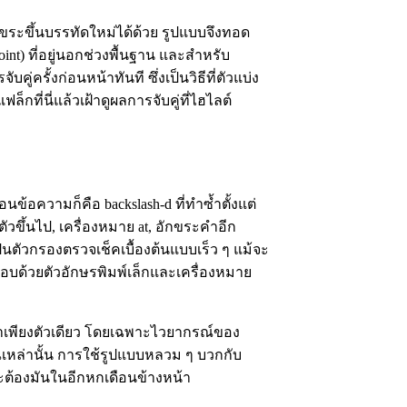
บอักขระขึ้นบรรทัดใหม่ได้ด้วย รูปแบบจึงทอด
nt) ที่อยู่นอกช่วงพื้นฐาน และสำหรับ
คู่ครั้งก่อนหน้าทันที ซึ่งเป็นวิธีที่ตัวแบ่ง
กที่นี่แล้วเฝ้าดูผลการจับคู่ที่ไฮไลต์
อนข้อความก็คือ backslash-d ที่ทำซ้ำตั้งแต่
ัวขึ้นไป, เครื่องหมาย at, อักขระคำอีก
บเป็นตัวกรองตรวจเช็คเบื้องต้นแบบเร็ว ๆ แม้จะ
กอบด้วยตัวอักษรพิมพ์เล็กและเครื่องหมาย
าเพียงตัวเดียว โดยเฉพาะไวยากรณ์ของ
ณีเหล่านั้น การใช้รูปแบบหลวม ๆ บวกกับ
แตะต้องมันในอีกหกเดือนข้างหน้า