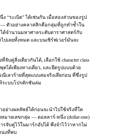
ึ่ง “ระเบิด” ได้เช่นกัน เมื่อสองส่วนของรูป
ัน — ตัวอย่างคลาสสิกคือกลุ่มที่ถูกทำซ้ำใน
นไปได้จำนวนมหาศาลระดับดาราศาสตร์กับ
สนิทไปเลยทั้งหมด และบนเซิร์ฟเวอร์มันจะ
ับคู่สิ่งเดียวกันได้, เลือกใช้ character class
นพุตได้เพียงทางเดียว, และยึดรูปแบบด้วย
ีเลวร้ายที่สุดแบบสมจริงเสียก่อน ที่ซึ่งรูป
ห้ระบบโปรดักชันล่ม
ัวอย่างผลลัพธ์ได้ก่อนจะนำไปใช้จริงที่ใด
หมายเลขกลุ่ม — ดอลลาร์-หนึ่ง (dollar-one)
ารจับคู่ไว้ในมาร์กอัปได้ พึงจำไว้ว่าหากไม่
หน่งที่พบ