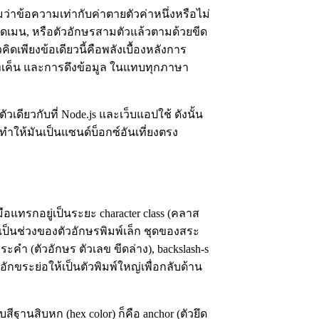
มว่าข้อความเท่ากับค่าตายตัวค่าหนึ่งหรือไม่
โดเมน, หรือตัวอักษรสามตัวแล้วตามด้วยขีด
ดเพียงข้อเดียวนี้คือพลังเบื้องหลังการ
เค็น และการดึงข้อมูล ในแทบทุกภาษา
ัวเดียวกับที่ Node.js และเว็บแอปใช้ ดังนั้น
่ทำให้มันเป็นแซนด์บ็อกซ์อันเที่ยงตรง
อแทรกอยู่เป็นระยะ character class (คลาส
จะเป็นช่วงของตัวอักษรพิมพ์เล็ก ชุดของสระ
กขระคำ (ตัวอักษร ตัวเลข ขีดล่าง), backslash-s
ยนอักขระย่อให้เป็นตัวพิมพ์ใหญ่เพื่อกลับด้าน
สีฐานสิบหก (hex color) ก็คือ anchor (ตัวยึด