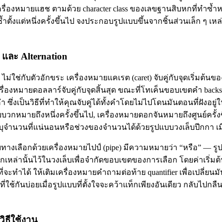
บเครื่องหมายแฮช ตามด้วย character class ของเลขฐานสิบหกที่ทำซ้ำ
ซ้ำตั้งแต่หนึ่งครั้งขึ้นไป จงประกอบรูปแบบขึ้นจากชิ้นส่วนเล็ก ๆ เหล
 และ Alternation
 ไม่ใช่กับตัวอักขระ เครื่องหมายแคเรต (caret) จับคู่กับจุดเริ่มต้นข
เครื่องหมายดอลลาร์จับคู่กับจุดสิ้นสุด ขณะที่โทเค็นขอบเขตคำ backs
 ซึ่งเป็นวิธีที่ทำให้คุณจับคู่ได้ทั้งคำโดยไม่ไปโดนมันตอนที่ฝังอยู่
บวกหมายถึงหนึ่งครั้งขึ้นไป, เครื่องหมายดอกจันหมายถึงศูนย์ครั
ะบุจำนวนที่แน่นอนหรือช่วงของจำนวนได้ด้วยรูปแบบวงเล็บปีกกา เมื่อ
ับทางเลือกด้วยเครื่องหมายไปป์ (pipe) มีความหมายว่า “หรือ” — รูป
อกเหล่านั้นไว้ในวงเล็บเพื่อจำกัดขอบเขตของการเลือก โดยค่าเริ่มต้
ี่จะทำได้ ให้เติมเครื่องหมายคำถามต่อท้าย quantifier เพื่อเปลี่ยนมันให
ีแก้ที่ใช้กันบ่อยเมื่อรูปแบบที่ตั้งใจจะคว้าแท็กเพียงอันเดียว กลับไ
ิธีใช้งาน