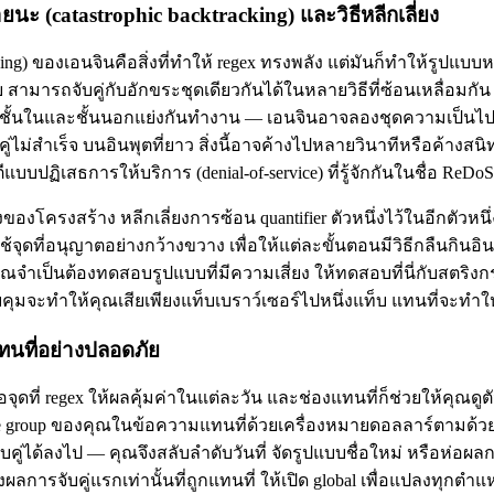
 (catastrophic backtracking) และวิธีหลีกเลี่ยง
ng) ของเอนจินคือสิ่งที่ทำให้ regex ทรงพลัง แต่มันก็ทำให้รูปแบบหน
กับ สามารถจับคู่กับอักขระชุดเดียวกันได้ในหลายวิธีที่ซ้อนเหลื่อมก
ซ้ำชั้นในและชั้นนอกแย่งกันทำงาน — เอนจินอาจลองชุดความเป็
ับคู่ไม่สำเร็จ บนอินพุตที่ยาว สิ่งนี้อาจค้างไปหลายวินาทีหรือค้าง
บปฏิเสธการให้บริการ (denial-of-service) ที่รู้จักกันในชื่อ ReDoS
ของโครงสร้าง หลีกเลี่ยงการซ้อน quantifier ตัวหนึ่งไว้ในอีกตัวหนึ่งที่จ
้จุดที่อนุญาตอย่างกว้างขวาง เพื่อให้แต่ละขั้นตอนมีวิธีกลืนกินอิ
ุณจำเป็นต้องทดสอบรูปแบบที่มีความเสี่ยง ให้ทดสอบที่นี่กับสตริงกรณ
ุมจะทำให้คุณเสียเพียงแท็บเบราว์เซอร์ไปหนึ่งแท็บ แทนที่จะทำใ
ทนที่อย่างปลอดภัย
ุดที่ regex ให้ผลคุ้มค่าในแต่ละวัน และช่องแทนที่ก็ช่วยให้คุณดูต
ure group ของคุณในข้อความแทนที่ด้วยเครื่องหมายดอลลาร์ตามด้วย
ับคู่ได้ลงไป — คุณจึงสลับลำดับวันที่ จัดรูปแบบชื่อใหม่ หรือห่อผลก
งผลการจับคู่แรกเท่านั้นที่ถูกแทนที่ ให้เปิด global เพื่อแปลงทุกตำแ