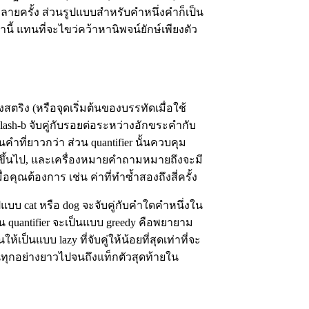
หลายครั้ง ส่วนรูปแบบสำหรับคำหนึ่งคำก็เป็น
่านี้ แทนที่จะไขว่คว้าหานิพจน์ยักษ์เพียงตัว
องสตริง (หรือจุดเริ่มต้นของบรรทัดเมื่อใช้
lash-b จับคู่กับรอยต่อระหว่างอักขระคำกับ
ในคำที่ยาวกว่า ส่วน quantifier นั้นควบคุม
้งขึ้นไป, และเครื่องหมายคำถามหมายถึงจะมี
คุณต้องการ เช่น ค่าที่ทำซ้ำสองถึงสี่ครั้ง
แบบ cat หรือ dog จะจับคู่กับคำใดคำหนึ่งใน
น quantifier จะเป็นแบบ greedy คือพยายาม
้เป็นแบบ lazy ที่จับคู่ให้น้อยที่สุดเท่าที่จะ
ปกลืนทุกอย่างยาวไปจนถึงแท็กตัวสุดท้ายใน