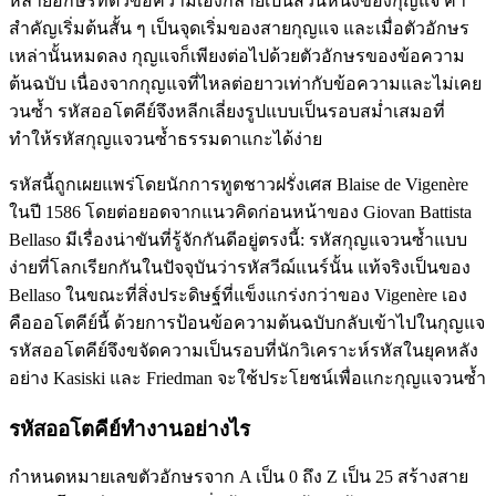
หลายอักษรที่ตัวข้อความเองกลายเป็นส่วนหนึ่งของกุญแจ คำ
สำคัญเริ่มต้นสั้น ๆ เป็นจุดเริ่มของสายกุญแจ และเมื่อตัวอักษร
เหล่านั้นหมดลง กุญแจก็เพียงต่อไปด้วยตัวอักษรของข้อความ
ต้นฉบับ เนื่องจากกุญแจที่ไหลต่อยาวเท่ากับข้อความและไม่เคย
วนซ้ำ รหัสออโตคีย์จึงหลีกเลี่ยงรูปแบบเป็นรอบสม่ำเสมอที่
ทำให้รหัสกุญแจวนซ้ำธรรมดาแกะได้ง่าย
รหัสนี้ถูกเผยแพร่โดยนักการทูตชาวฝรั่งเศส Blaise de Vigenère
ในปี 1586 โดยต่อยอดจากแนวคิดก่อนหน้าของ Giovan Battista
Bellaso มีเรื่องน่าขันที่รู้จักกันดีอยู่ตรงนี้: รหัสกุญแจวนซ้ำแบบ
ง่ายที่โลกเรียกกันในปัจจุบันว่ารหัสวีฌ์แนร์นั้น แท้จริงเป็นของ
Bellaso ในขณะที่สิ่งประดิษฐ์ที่แข็งแกร่งกว่าของ Vigenère เอง
คือออโตคีย์นี้ ด้วยการป้อนข้อความต้นฉบับกลับเข้าไปในกุญแจ
รหัสออโตคีย์จึงขจัดความเป็นรอบที่นักวิเคราะห์รหัสในยุคหลัง
อย่าง Kasiski และ Friedman จะใช้ประโยชน์เพื่อแกะกุญแจวนซ้ำ
รหัสออโตคีย์ทำงานอย่างไร
กำหนดหมายเลขตัวอักษรจาก A เป็น 0 ถึง Z เป็น 25 สร้างสาย