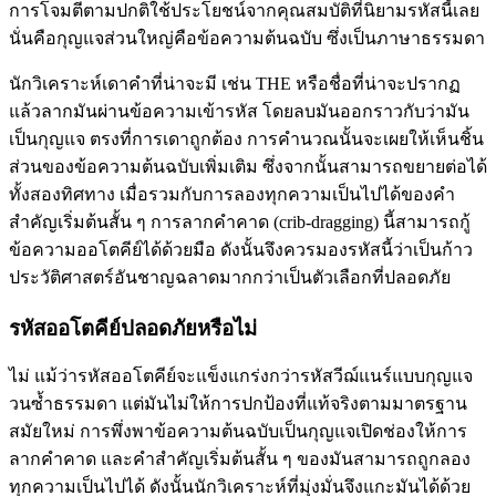
การโจมตีตามปกติใช้ประโยชน์จากคุณสมบัติที่นิยามรหัสนี้เลย
นั่นคือกุญแจส่วนใหญ่คือข้อความต้นฉบับ ซึ่งเป็นภาษาธรรมดา
นักวิเคราะห์เดาคำที่น่าจะมี เช่น THE หรือชื่อที่น่าจะปรากฏ
แล้วลากมันผ่านข้อความเข้ารหัส โดยลบมันออกราวกับว่ามัน
เป็นกุญแจ ตรงที่การเดาถูกต้อง การคำนวณนั้นจะเผยให้เห็นชิ้น
ส่วนของข้อความต้นฉบับเพิ่มเติม ซึ่งจากนั้นสามารถขยายต่อได้
ทั้งสองทิศทาง เมื่อรวมกับการลองทุกความเป็นไปได้ของคำ
สำคัญเริ่มต้นสั้น ๆ การลากคำคาด (crib-dragging) นี้สามารถกู้
ข้อความออโตคีย์ได้ด้วยมือ ดังนั้นจึงควรมองรหัสนี้ว่าเป็นก้าว
ประวัติศาสตร์อันชาญฉลาดมากกว่าเป็นตัวเลือกที่ปลอดภัย
รหัสออโตคีย์ปลอดภัยหรือไม่
ไม่ แม้ว่ารหัสออโตคีย์จะแข็งแกร่งกว่ารหัสวีฌ์แนร์แบบกุญแจ
วนซ้ำธรรมดา แต่มันไม่ให้การปกป้องที่แท้จริงตามมาตรฐาน
สมัยใหม่ การพึ่งพาข้อความต้นฉบับเป็นกุญแจเปิดช่องให้การ
ลากคำคาด และคำสำคัญเริ่มต้นสั้น ๆ ของมันสามารถถูกลอง
ทุกความเป็นไปได้ ดังนั้นนักวิเคราะห์ที่มุ่งมั่นจึงแกะมันได้ด้วย