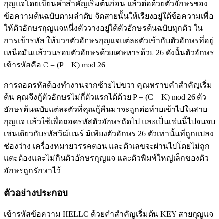
กุญแจโดยเขียนคำสำคัญเริ่มต้นก่อน แล้วต่อด้วยตัวอักษรของ
ข้อความต้นฉบับตามลำดับ จัดสายนั้นให้เรียงอยู่ใต้ข้อความเพื่อ
ให้ตัวอักษรกุญแจหนึ่งตัววางอยู่ใต้ตัวอักษรต้นฉบับทุกตัว ใน
การเข้ารหัส ให้บวกตัวอักษรกุญแจแต่ละตัวเข้ากับตัวอักษรที่อยู่
เหนือมันแล้ววนรอบตัวอักษรด้วยเศษหารด้วย 26 ดังนั้นตัวอักษร
เข้ารหัสคือ C = (P + K) mod 26
การถอดรหัสต้องทำงานจากซ้ายไปขวา คุณทราบคำสำคัญเริ่ม
ต้น คุณจึงกู้ตัวอักษรไม่กี่ตัวแรกได้ด้วย P = (C − K) mod 26 ตัว
อักษรต้นฉบับแต่ละตัวที่คุณกู้คืนมาจะถูกต่อท้ายเข้าไปในสาย
กุญแจ แล้วใช้เพื่อถอดรหัสตัวอักษรถัดไป และเป็นเช่นนี้ไปจนจบ
เช่นเดียวกับรหัสวีฌ์แนร์ มีเพียงตัวอักษร 26 ตัวเท่านั้นที่ถูกแปลง
ช่องว่าง เครื่องหมายวรรคตอน และตัวเลขจะผ่านไปโดยไม่ถูก
แตะต้องและไม่กินตัวอักษรกุญแจ และตัวพิมพ์ใหญ่เล็กของตัว
อักษรถูกรักษาไว้
ตัวอย่างประกอบ
เข้ารหัสข้อความ HELLO ด้วยคำสำคัญเริ่มต้น KEY สายกุญแจ