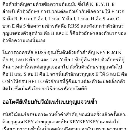
คือคำสำคัญตามด้วยข้อความต้นฉบับ ซึ่งให้ K, E, Y, H, E
สำหรับห้าตัวอักษร การบวกแต่ละตัวเข้ากับข้อความให้ H บวก
K คือ R, E บวก E คือ I, L บวก Y คือ J, L บวก H คือ S และ O
บวก E คือ S ข้อความเข้ารหัสคือ RIJSS และสังเกตว่าตัวอักษร
กุญแจสองตัวสุดท้าย คือ H และ E ก็คือตัวอักษรสองตัวแรกของ
ตัวข้อความเองนั่นเอง
ในการถอดรหัส RIJSS คุณเริ่มต้นด้วยคำสำคัญ KEY R ลบ K
คือ H, I ลบ E คือ E และ J ลบ Y คือ L ซึ่งกู้คืน HEL ตัวอักษรที่กู้
คืนมาเหล่านั้นจะต่อกุญแจออกไป ดังนั้นตัวอักษรกุญแจถัดไป
คือ H และ S ลบ H คือ L จากนั้นตัวอักษรกุญแจ E ให้ S ลบ E คือ
O ทำให้ครบ HELLO ตัวอักษรที่กู้คืนมาแต่ละตัวจะปลดล็อกตัว
ถัดไป ซึ่งเป็นหัวใจของวิธีอ่านรหัสออโตคีย์
ออโตคีย์เทียบกับวีฌ์แนร์แบบกุญแจวนซ้ำ
รหัสวีฌ์แนร์ธรรมดาจะวนซ้ำคำสำคัญของมันครั้งแล้วครั้งเล่า:
ด้วยกุญแจ KEY สายกุญแจจะเป็น KEYKEYKEY และต่อไป
เรื่อย ๆ การวนซ้ำนั้นเป็นจุดอ่อนถึงตายของมัน เพราะความยาว