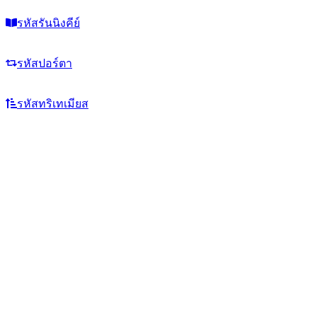
รหัสรันนิงคีย์
รหัสปอร์ตา
รหัสทริเทเมียส