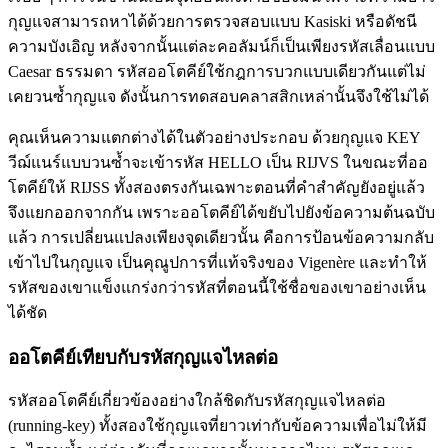
กุญแจสามารถหาได้ด้วยการตรวจสอบแบบ Kasiski หรือดัชนี
ความบังเอิญ หลังจากนั้นแต่ละคอลัมน์ก็เป็นเพียงรหัสเลื่อนแบบ
Caesar ธรรมดา รหัสออโตคีย์ใช้กฎการบวกแบบเดียวกันแต่ไม่
เคยวนซ้ำกุญแจ ดังนั้นการทดสอบคลาสสิกเหล่านั้นจึงใช้ไม่ได้
คุณเห็นความแตกต่างได้ในตัวอย่างประกอบ ด้วยกุญแจ KEY
วีฌ์แนร์แบบวนซ้ำจะเข้ารหัส HELLO เป็น RIJVS ในขณะที่ออ
โตคีย์ให้ RIJSS ทั้งสองตรงกันเฉพาะตอนที่คำสำคัญยังอยู่แล้ว
จึงแยกออกจากกัน เพราะออโตคีย์ได้ขยับไปยังข้อความต้นฉบับ
แล้ว การเปลี่ยนแปลงเพียงจุดเดียวนั้น คือการป้อนข้อความกลับ
เข้าไปในกุญแจ เป็นคุณูปการที่แท้จริงของ Vigenère และทำให้
รหัสของเขาแข็งแกร่งกว่ารหัสที่ตอนนี้ใช้ชื่อของเขาอย่างเห็น
ได้ชัด
ออโตคีย์เทียบกับรหัสกุญแจไหลต่อ
รหัสออโตคีย์เกี่ยวข้องอย่างใกล้ชิดกับรหัสกุญแจไหลต่อ
(running-key) ทั้งสองใช้กุญแจที่ยาวเท่ากับข้อความเพื่อไม่ให้มี