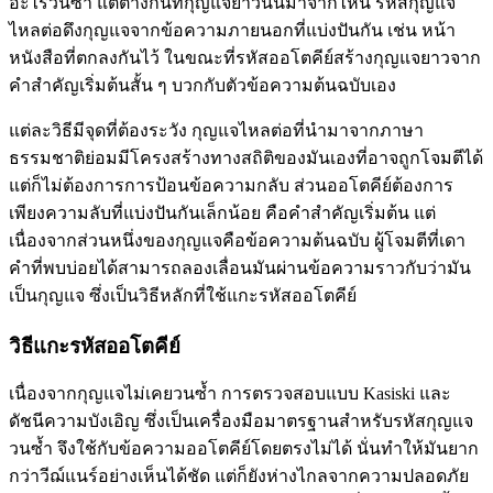
อะไรวนซ้ำ แต่ต่างกันที่กุญแจยาวนั้นมาจากไหน รหัสกุญแจ
ไหลต่อดึงกุญแจจากข้อความภายนอกที่แบ่งปันกัน เช่น หน้า
หนังสือที่ตกลงกันไว้ ในขณะที่รหัสออโตคีย์สร้างกุญแจยาวจาก
คำสำคัญเริ่มต้นสั้น ๆ บวกกับตัวข้อความต้นฉบับเอง
แต่ละวิธีมีจุดที่ต้องระวัง กุญแจไหลต่อที่นำมาจากภาษา
ธรรมชาติย่อมมีโครงสร้างทางสถิติของมันเองที่อาจถูกโจมตีได้
แต่ก็ไม่ต้องการการป้อนข้อความกลับ ส่วนออโตคีย์ต้องการ
เพียงความลับที่แบ่งปันกันเล็กน้อย คือคำสำคัญเริ่มต้น แต่
เนื่องจากส่วนหนึ่งของกุญแจคือข้อความต้นฉบับ ผู้โจมตีที่เดา
คำที่พบบ่อยได้สามารถลองเลื่อนมันผ่านข้อความราวกับว่ามัน
เป็นกุญแจ ซึ่งเป็นวิธีหลักที่ใช้แกะรหัสออโตคีย์
วิธีแกะรหัสออโตคีย์
เนื่องจากกุญแจไม่เคยวนซ้ำ การตรวจสอบแบบ Kasiski และ
ดัชนีความบังเอิญ ซึ่งเป็นเครื่องมือมาตรฐานสำหรับรหัสกุญแจ
วนซ้ำ จึงใช้กับข้อความออโตคีย์โดยตรงไม่ได้ นั่นทำให้มันยาก
กว่าวีฌ์แนร์อย่างเห็นได้ชัด แต่ก็ยังห่างไกลจากความปลอดภัย