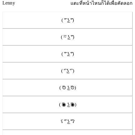
Lenny
แตะที่หน้าไหนก็ได้เพื่อคัดลอก
( ͡° ͜ʖ ͡°)
( ͡~ ͜ʖ ͡°)
( ͠° ͟ʖ ͡°)
( ͡ᵔ ͜ʖ ͡ᵔ )
( ͡⊙ ͜ʖ ͡⊙)
( ͡◉ ͜ʖ ͡◉)
ʕ ͡° ͜ʖ ͡°ʔ