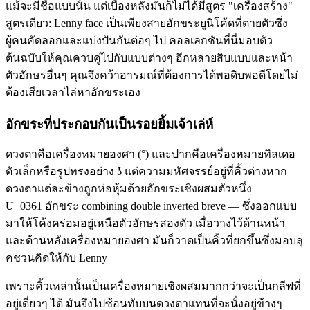
แม้จะมีชื่อแบบนั้น แต่เบื้องหลังมันก็ไม่ได้มีสูตร "เครื่องสร้าง"
สูตรเดียว: Lenny face เป็นเพียงสายอักขระยูนิโค้ดที่ตายตัวซึ่ง
ผู้คนคัดลอกและแบ่งปันกันต่อๆ ไป คอลเลกชันที่นี่มอบตัว
ต้นฉบับให้คุณควบคู่ไปกับแบบต่างๆ อีกหลายสิบแบบและหน้า
ตัวอักษรอื่นๆ คุณจึงคว้าอารมณ์ที่ต้องการได้พอดิบพอดีโดยไม่
ต้องเสียเวลาไล่หาอักขระเอง
อักขระที่ประกอบกันเป็นรอยยิ้มเจ้าเล่ห์
ดวงตาคือเครื่องหมายองศา (°) และปากคือเครื่องหมายทิลเดอ
ตัวเล็กหรือรูปทรงอย่าง ʖ แต่ความมหัศจรรย์อยู่ที่คิ้วต่างหาก
ดวงตาแต่ละข้างถูกห่อหุ้มด้วยอักขระเชิงผสมตัวหนึ่ง —
U+0361 อักขระ combining double inverted breve — ซึ่งออกแบบ
มาให้โค้งคร่อมอยู่เหนือตัวอักษรสองตัว เมื่อวางไว้ด้านหน้า
และด้านหลังเครื่องหมายองศา มันก็วาดเป็นคิ้วที่ยกขึ้นซึ่งมอบลุ
คชวนคิดให้กับ Lenny
เพราะคิ้วเหล่านั้นเป็นเครื่องหมายเชิงผสมมากกว่าจะเป็นกลีฟที่
อยู่เดี่ยวๆ ได้ มันจึงไปซ้อนทับบนดวงตาแทนที่จะนั่งอยู่ข้างๆ