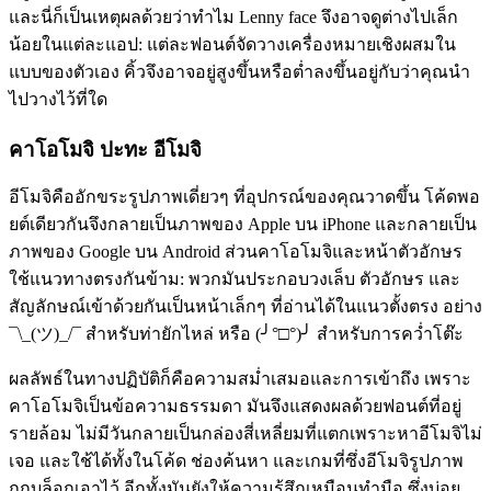
และนี่ก็เป็นเหตุผลด้วยว่าทำไม Lenny face จึงอาจดูต่างไปเล็ก
น้อยในแต่ละแอป: แต่ละฟอนต์จัดวางเครื่องหมายเชิงผสมใน
แบบของตัวเอง คิ้วจึงอาจอยู่สูงขึ้นหรือต่ำลงขึ้นอยู่กับว่าคุณนำ
ไปวางไว้ที่ใด
คาโอโมจิ ปะทะ อีโมจิ
อีโมจิคืออักขระรูปภาพเดี่ยวๆ ที่อุปกรณ์ของคุณวาดขึ้น โค้ดพอ
ยต์เดียวกันจึงกลายเป็นภาพของ Apple บน iPhone และกลายเป็น
ภาพของ Google บน Android ส่วนคาโอโมจิและหน้าตัวอักษร
ใช้แนวทางตรงกันข้าม: พวกมันประกอบวงเล็บ ตัวอักษร และ
สัญลักษณ์เข้าด้วยกันเป็นหน้าเล็กๆ ที่อ่านได้ในแนวตั้งตรง อย่าง
¯\_(ツ)_/¯ สำหรับท่ายักไหล่ หรือ (╯°□°)╯ สำหรับการคว่ำโต๊ะ
ผลลัพธ์ในทางปฏิบัติก็คือความสม่ำเสมอและการเข้าถึง เพราะ
คาโอโมจิเป็นข้อความธรรมดา มันจึงแสดงผลด้วยฟอนต์ที่อยู่
รายล้อม ไม่มีวันกลายเป็นกล่องสี่เหลี่ยมที่แตกเพราะหาอีโมจิไม่
เจอ และใช้ได้ทั้งในโค้ด ช่องค้นหา และเกมที่ซึ่งอีโมจิรูปภาพ
ถูกบล็อกเอาไว้ อีกทั้งมันยังให้ความรู้สึกเหมือนทำมือ ซึ่งบ่อย