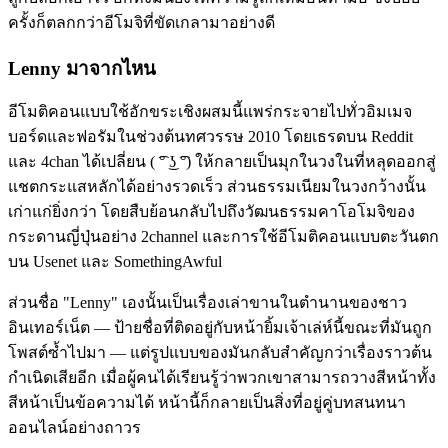
ครั้งก็ตลกกว่าอีโมจิที่ขัดเกลามาอย่างดี
Lenny มาจากไหน
อีโมติคอนแบบใช้อักขระเชิงผสมนี้แพร่กระจายไปทั่วอิมเมจ
บอร์ดและฟอรัมในช่วงต้นทศวรรษ 2010 โดยเธรดบน Reddit
และ 4chan ได้เปลี่ยน ( ͡° ͜ʖ ͡°) ให้กลายเป็นมุกในวงในที่หลุดออกสู่
แชตกระแสหลักได้อย่างรวดเร็ว ส่วนธรรมเนียมในวงกว้างนั้น
เก่าแก่ยิ่งกว่า โดยสืบย้อนกลับไปถึงวัฒนธรรมคาโอโมจิของ
กระดานญี่ปุ่นอย่าง 2channel และการใช้อีโมติคอนแบบตะวันตก
บน Usenet และ SomethingAwful
ส่วนชื่อ "Lenny" เองนั้นเป็นเรื่องเล่าขานในตำนานของชาว
อินเทอร์เน็ต — ป้ายชื่อที่ติดอยู่กับหน้ายิ้มเจ้าเล่ห์นี้ขณะที่มันถูก
โพสต์ซ้ำไปมา — แต่รูปแบบของมันกลับสำคัญกว่าเรื่องราวต้น
กำเนิดเสียอีก เมื่อผู้คนได้เรียนรู้ว่าพวกเขาสามารถวางสีหน้าทั้ง
สีหน้าเป็นข้อความได้ หน้านี้ก็กลายเป็นสิ่งที่อยู่คู่บทสนทนา
ออนไลน์อย่างถาวร