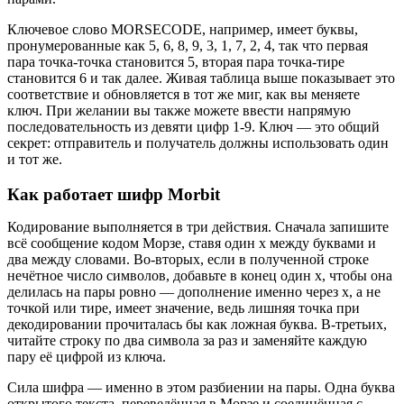
Ключевое слово MORSECODE, например, имеет буквы,
пронумерованные как 5, 6, 8, 9, 3, 1, 7, 2, 4, так что первая
пара точка-точка становится 5, вторая пара точка-тире
становится 6 и так далее. Живая таблица выше показывает это
соответствие и обновляется в тот же миг, как вы меняете
ключ. При желании вы также можете ввести напрямую
последовательность из девяти цифр 1-9. Ключ — это общий
секрет: отправитель и получатель должны использовать один
и тот же.
Как работает шифр Morbit
Кодирование выполняется в три действия. Сначала запишите
всё сообщение кодом Морзе, ставя один x между буквами и
два между словами. Во-вторых, если в полученной строке
нечётное число символов, добавьте в конец один x, чтобы она
делилась на пары ровно — дополнение именно через x, а не
точкой или тире, имеет значение, ведь лишняя точка при
декодировании прочиталась бы как ложная буква. В-третьих,
читайте строку по два символа за раз и заменяйте каждую
пару её цифрой из ключа.
Сила шифра — именно в этом разбиении на пары. Одна буква
открытого текста, переведённая в Морзе и соединённая с