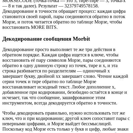
MORSECODE (точка-точка — это 5, тире-тире — 3, точка-x
— 8 и так далее). Результат — 32379749578158.
Декодирование в точности обращает процесс: каждая цифра
становится своей парой, пары соединяются обратно в поток
Морзе, и поток читается обратно по таблице Морзе, чтобы
восстановить MORE BITS.
Декодирование сообщения Morbit
Декодирование просто выполняет те же три действия в
обратном порядке. Каждая цифра ищется в ключе, чтобы
восстановить её пару символов Морзе, пары соединяются
обратно в одну длинную строку из точек, тире и x, и эта
строка разбивается по разделителям — одиночный x
завершает букву, двойной xx завершает слово. Чтение каждой
серии точек и тире обратно по таблице Морзе
восстанавливает исходный текст. Любое дополнение x,
добавленное при кодировании, безобидно остаётся в конце и
исчезает, так что сообщение, зашифрованное этим
инструментом, всегда декодируется обратно в точности.
Чтобы декодировать правильно, нужно использовать тот же
ключ, что и при кодировании; другой ключ сопоставит пары с
неверными цифрами, и Морзе выйдет бессмыслицей.
Поскольку код Морзе есть только у букв и цифр, любые знаки