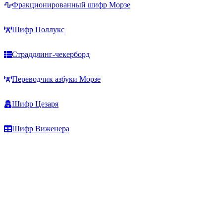
Фракционированный шифр Морзе
Шифр Поллукс
Страддлинг-чекерборд
Переводчик азбуки Морзе
Шифр Цезаря
Шифр Виженера