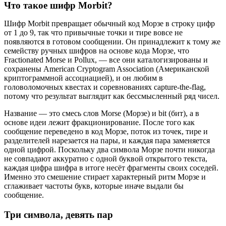
Что такое шифр Morbit?
Шифр Morbit превращает обычный код Морзе в строку цифр
от 1 до 9, так что привычные точки и тире вовсе не
появляются в готовом сообщении. Он принадлежит к тому же
семейству ручных шифров на основе кода Морзе, что
Fractionated Morse и Pollux, — все они каталогизированы и
сохранены American Cryptogram Association (Американской
криптограммной ассоциацией), и он любим в
головоломочных квестах и соревнованиях capture-the-flag,
потому что результат выглядит как бессмысленный ряд чисел.
Название — это смесь слов Morse (Морзе) и bit (бит), а в
основе идеи лежит фракционирование. После того как
сообщение переведено в код Морзе, поток из точек, тире и
разделителей нарезается на пары, и каждая пара заменяется
одной цифрой. Поскольку два символа Морзе почти никогда
не совпадают аккуратно с одной буквой открытого текста,
каждая цифра шифра в итоге несёт фрагменты своих соседей.
Именно это смешение стирает характерный ритм Морзе и
сглаживает частоты букв, которые иначе выдали бы
сообщение.
Три символа, девять пар