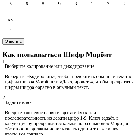
5
6
8
9
3
1
7
2
xx
4
Очистить
Как пользоваться Шифр Морбит
1
Выберите кодирование или декодирование
Выберите «Кодировать», чтобы превратить обычный текст в
цифры шифра Morbit, или «Декодировать», чтобы превратить
цифры шифра обратно в обычный текст.
2
Задайте ключ
Введите ключевое слово из девяти букв или
последовательность из девяти цифр 1-9. Ключ задаёт, в
какую цифру превращается каждая пара символов Морзе, и
обе стороны должны использовать один и тот же ключ,
чтобы всё совпало.