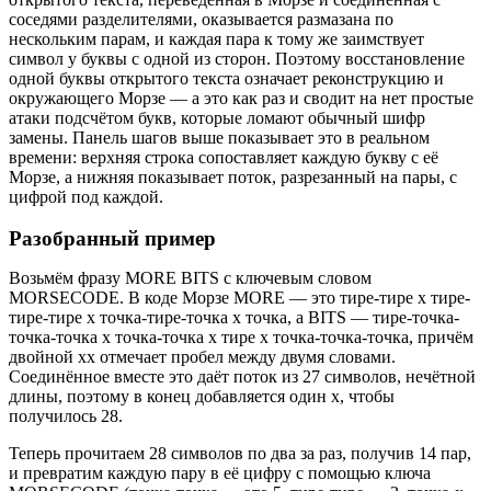
соседями разделителями, оказывается размазана по
нескольким парам, и каждая пара к тому же заимствует
символ у буквы с одной из сторон. Поэтому восстановление
одной буквы открытого текста означает реконструкцию и
окружающего Морзе — а это как раз и сводит на нет простые
атаки подсчётом букв, которые ломают обычный шифр
замены. Панель шагов выше показывает это в реальном
времени: верхняя строка сопоставляет каждую букву с её
Морзе, а нижняя показывает поток, разрезанный на пары, с
цифрой под каждой.
Разобранный пример
Возьмём фразу MORE BITS с ключевым словом
MORSECODE. В коде Морзе MORE — это тире-тире x тире-
тире-тире x точка-тире-точка x точка, а BITS — тире-точка-
точка-точка x точка-точка x тире x точка-точка-точка, причём
двойной xx отмечает пробел между двумя словами.
Соединённое вместе это даёт поток из 27 символов, нечётной
длины, поэтому в конец добавляется один x, чтобы
получилось 28.
Теперь прочитаем 28 символов по два за раз, получив 14 пар,
и превратим каждую пару в её цифру с помощью ключа