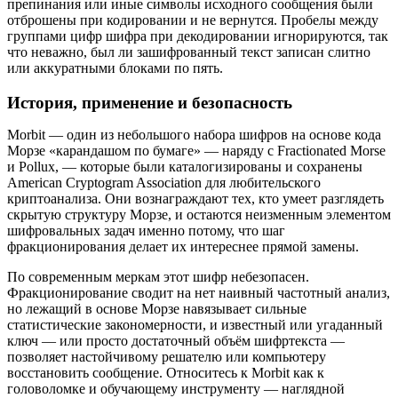
препинания или иные символы исходного сообщения были
отброшены при кодировании и не вернутся. Пробелы между
группами цифр шифра при декодировании игнорируются, так
что неважно, был ли зашифрованный текст записан слитно
или аккуратными блоками по пять.
История, применение и безопасность
Morbit — один из небольшого набора шифров на основе кода
Морзе «карандашом по бумаге» — наряду с Fractionated Morse
и Pollux, — которые были каталогизированы и сохранены
American Cryptogram Association для любительского
криптоанализа. Они вознаграждают тех, кто умеет разглядеть
скрытую структуру Морзе, и остаются неизменным элементом
шифровальных задач именно потому, что шаг
фракционирования делает их интереснее прямой замены.
По современным меркам этот шифр небезопасен.
Фракционирование сводит на нет наивный частотный анализ,
но лежащий в основе Морзе навязывает сильные
статистические закономерности, и известный или угаданный
ключ — или просто достаточный объём шифртекста —
позволяет настойчивому решателю или компьютеру
восстановить сообщение. Относитесь к Morbit как к
головоломке и обучающему инструменту — наглядной