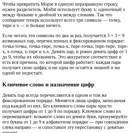
Чтобы превратить Морзе в единую неразрывную строку,
нужен разделитель. Morbit использует букву x: одиночный x
между буквами и двойной xx между словами. Так что
сообщение теперь использует всего три символа — точку,
тире и x — и больше ничего.
Если читать эти символы по два за раз, получается 3 × 3 = 9
возможных пар, перечисленных в фиксированном порядке:
точка-точка, точка-тире, точка-x, тире-точка, тире-тире, тире-
x, x-точка, x-тире и x-x. Девять пар, и ровно девять цифр от 1
до 9, чтобы их обозначить. Это аккуратное соответствие и
есть вся причина, по которой шифр работает: каждая пара
получает свою цифру, и ни одна не остаётся лишней и ни
одной не недостаёт.
Ключевое слово и назначение цифр
Девять пар всегда перечисляются в одном и том же
фиксированном порядке. Меняется лишь цифра, записанная
под каждой из них. Без ключевого слова пары просто
получают цифры от 1 до 9 по порядку. Ключевое слово их
перемешивает: возьмите слово из девяти букв, пронумеруйте
его буквы от 1 до 9 в алфавитном порядке — при совпадении
слева направо — и сопоставьте эту перестановку с девятью
парами.