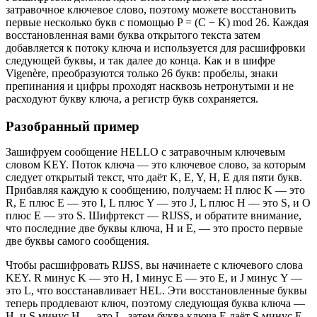
затравочное ключевое слово, поэтому можете восстановить
первые несколько букв с помощью P = (C − K) mod 26. Каждая
восстановленная вами буква открытого текста затем
добавляется к потоку ключа и используется для расшифровки
следующей буквы, и так далее до конца. Как и в шифре
Vigenère, преобразуются только 26 букв: пробелы, знаки
препинания и цифры проходят насквозь нетронутыми и не
расходуют букву ключа, а регистр букв сохраняется.
Разобранный пример
Зашифруем сообщение HELLO с затравочным ключевым
словом KEY. Поток ключа — это ключевое слово, за которым
следует открытый текст, что даёт K, E, Y, H, E для пяти букв.
Прибавляя каждую к сообщению, получаем: H плюс K — это
R, E плюс E — это I, L плюс Y — это J, L плюс H — это S, и O
плюс E — это S. Шифртекст — RIJSS, и обратите внимание,
что последние две буквы ключа, H и E, — это просто первые
две буквы самого сообщения.
Чтобы расшифровать RIJSS, вы начинаете с ключевого слова
KEY. R минус K — это H, I минус E — это E, и J минус Y —
это L, что восстанавливает HEL. Эти восстановленные буквы
теперь продлевают ключ, поэтому следующая буква ключа —
H, и S минус H — это L, затем буква ключа E даёт S минус E