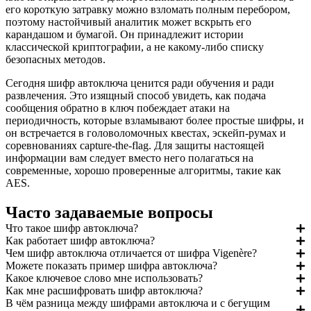
его короткую затравку можно взломать полным перебором,
поэтому настойчивый аналитик может вскрыть его
карандашом и бумагой. Он принадлежит истории
классической криптографии, а не какому-либо списку
безопасных методов.
Сегодня шифр автоключа ценится ради обучения и ради
развлечения. Это изящный способ увидеть, как подача
сообщения обратно в ключ побеждает атаки на
периодичность, которые взламывают более простые шифры, и
он встречается в головоломочных квестах, эскейп-румах и
соревнованиях capture-the-flag. Для защиты настоящей
информации вам следует вместо него полагаться на
современные, хорошо проверенные алгоритмы, такие как
AES.
Часто задаваемые вопросы
Что такое шифр автоключа?
Как работает шифр автоключа?
Чем шифр автоключа отличается от шифра Vigenère?
Можете показать пример шифра автоключа?
Какое ключевое слово мне использовать?
Как мне расшифровать шифр автоключа?
В чём разница между шифрами автоключа и с бегущим