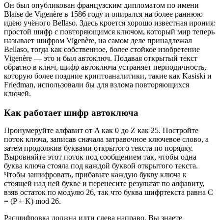
Он был опубликован французским дипломатом по имени
Blaise de Vigenère в 1586 году и опирался на более раннюю
идею учёного Bellaso. Здесь кроется хорошо известная ирония:
простой шифр с повторяющимся ключом, который мир теперь
называет шифром Vigenère, на самом деле принадлежал
Bellaso, тогда как собственное, более стойкое изобретение
Vigenère — это и был автоключ. Подавая открытый текст
обратно в ключ, шифр автоключа устраняет периодичность,
которую более поздние криптоаналитики, такие как Kasiski и
Friedman, использовали бы для взлома повторяющихся
ключей.
Как работает шифр автоключа
Пронумеруйте алфавит от A как 0 до Z как 25. Постройте
поток ключа, записав сначала затравочное ключевое слово, а
затем продолжив буквами открытого текста по порядку.
Выровняйте этот поток под сообщением так, чтобы одна
буква ключа стояла под каждой буквой открытого текста.
Чтобы зашифровать, прибавьте каждую букву ключа к
стоящей над ней букве и перенесите результат по алфавиту,
взяв остаток по модулю 26, так что буква шифртекста равна C
= (P + K) mod 26.
Расшифровка должна идти слева направо. Вы знаете