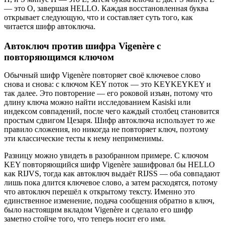
— это O, завершая HELLO. Каждая восстановленная буква
открывает следующую, что и составляет суть того, как
читается шифр автоключа.
Автоключ против шифра Vigenère с
повторяющимся ключом
Обычный шифр Vigenère повторяет своё ключевое слово
снова и снова: с ключом KEY поток — это KEYKEYKEY и
так далее. Это повторение — его роковой изъян, потому что
длину ключа можно найти исследованием Kasiski или
индексом совпадений, после чего каждый столбец становится
простым сдвигом Цезаря. Шифр автоключа использует то же
правило сложения, но никогда не повторяет ключ, поэтому
эти классические тесты к нему неприменимы.
Разницу можно увидеть в разобранном примере. С ключом
KEY повторяющийся шифр Vigenère зашифровал бы HELLO
как RIJVS, тогда как автоключ выдаёт RIJSS — оба совпадают
лишь пока длится ключевое слово, а затем расходятся, потому
что автоключ перешёл к открытому тексту. Именно это
единственное изменение, подача сообщения обратно в ключ,
было настоящим вкладом Vigenère и сделало его шифр
заметно стойче того, что теперь носит его имя.