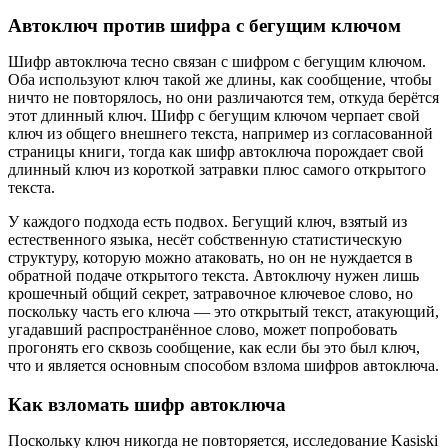
Автоключ против шифра с бегущим ключом
Шифр автоключа тесно связан с шифром с бегущим ключом.
Оба используют ключ такой же длины, как сообщение, чтобы
ничто не повторялось, но они различаются тем, откуда берётся
этот длинный ключ. Шифр с бегущим ключом черпает свой
ключ из общего внешнего текста, например из согласованной
страницы книги, тогда как шифр автоключа порождает свой
длинный ключ из короткой затравки плюс самого открытого
текста.
У каждого подхода есть подвох. Бегущий ключ, взятый из
естественного языка, несёт собственную статистическую
структуру, которую можно атаковать, но он не нуждается в
обратной подаче открытого текста. Автоключу нужен лишь
крошечный общий секрет, затравочное ключевое слово, но
поскольку часть его ключа — это открытый текст, атакующий,
угадавший распространённое слово, может попробовать
прогонять его сквозь сообщение, как если бы это был ключ,
что и является основным способом взлома шифров автоключа.
Как взломать шифр автоключа
Поскольку ключ никогда не повторяется, исследование Kasiski