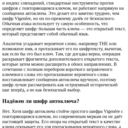
и индекс совпадений, стандартные инструменты против
шифров с повторяющимся ключом, не работают напрямую на
сообщении автоключа. Это делает его заметно труднее, чем
шифр Vigenère, но он по-прежнему далёк от безопасного.
Обычная атака использует ту самую особенность, что
определяет шифр: большая часть ключа — это открытый текст,
который представляет собой обычный язык.
Аналитик угадывает вероятное слово, например THE или
возможное имя, и протаскивает его по шифртексту, вычитая,
как если бы это был ключ. Там, где догадка верна, операция
раскрывает фрагменты дополнительного открытого текста,
которые затем можно расширить в обоих направлениях. В
сочетании с полным перебором короткого затравочного
ключевого слова это протаскивание вероятного слова
восстанавливает сообщения автоключа вручную, поэтому
шифр лучше рассматривать как остроумный исторический
шаг вперёд, а не как безопасный выбор.
Надёжен ли шифр автоключа?
Нет. Хотя шифр автоключа стойче простого шифра Vigenère с
повторяющимся ключом, по современным меркам он не даёт
настоящей защиты. Его опора на открытый текст в качестве
ключа открывает его для протаскивания вероятного слова, а