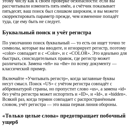
этому числу как к своей проверке безопасности: если вы
рассчитывали изменить пять имён, а счётчик показывает
пятьдесят, ваш поиск был слишком широким, и вы можете
скорректировать параметр прежде, чем изменение попадёт
туда, где ему быть не следует.
Буквальный поиск и учёт регистра
По умолчанию поиск буквальный — то есть он ищет точно те
символы, которые вы вводите, и игнорирует регистр, поэтому
«color» совпадает и с «Color», и с «COLOR». Это идеально для
быстрых, снисходительных правок, где регистр может
различаться. Замена «teh» на «the» по всему документу —
классический пример.
Включайте «Учитывать регистр», когда заглавные буквы
несут смысл. Поиск «US» с учётом регистра совпадёт с
аббревиатурой страны, но пропустит слово «us», а замена «id»
без учёта регистра может испортить и «ID», и «Id», и «hidden».
Всякий раз, когда термин совпадает с распространённым
словом, учёт регистра — это ваша первая линия обороны.
«Только целые слова» предотвращает побочный
ущерб