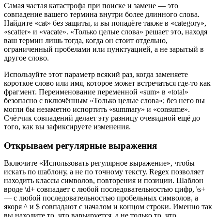
Самая частая катастрофа при поиске и замене — это
совпадение вашего термина внутри более длинного слова.
Найдите «cat» без защиты, и вы попадёте также в «category»,
«scatter» и «vacate». «Только целые слова» решает это, находя
ваш термин лишь тогда, когда он стоит отдельно,
ограниченный пробелами или пунктуацией, а не зарытый в
другое слово.
Используйте этот параметр всякий раз, когда заменяете
короткое слово или имя, которое может встречаться где-то как
фрагмент. Переименование переменной «sum» в «total»
безопасно с включённым «Только целые слова»; без него вы
могли бы незаметно испортить «summary» и «consume».
Счётчик совпадений делает эту разницу очевидной ещё до
того, как вы зафиксируете изменения.
Открываем регулярные выражения
Включите «Использовать регулярное выражение», чтобы
искать по шаблону, а не по точному тексту. Regex позволяет
находить классы символов, повторения и позиции. Шаблон
вроде \d+ совпадает с любой последовательностью цифр, \s+
— с любой последовательностью пробельных символов, а
якоря ^ и $ совпадают с началом и концом строки. Именно так
вы находите то, что варьируется, а не только то, что