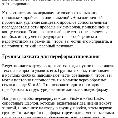
зафиксировано.
К практическим выигрышам относятся схлопывание
нескольких пробелов в один заменой \s+ на одиночный
пробел или удаление концевых пробелов сопоставлением
последовательности пробельных символов, привязанной к
концу строки. Если в вашем шаблоне есть синтаксическая
ошибка, инструмент предупредит вас сообщением о
недопустимом выражении, чтобы вы могли его исправить, а
не получить тихий неверный результат.
Группы захвата для переформатирования
Regex по-настоящему раскрывается, когда нужно переставить
текст, а не просто удалить его. Группы захвата, записываемые
в круглых скобках, запоминают части совпадения, чтобы вы
могли повторно использовать их в замене через обратные
ссылки вроде $1 и $2. Это позволяет одним проходом
преобразовать структурированные данные в новую форму.
Например, чтобы перевернуть «Last, First» в «First Last»,
сопоставьте шаблон, который захватывает два имени вокруг
запятой, и замените на вторую группу, пробел, затем первую
группу. Тот же приём переформатирует даты, меняет местами
пары «ключ-значение» и оборачивает найденный текст в