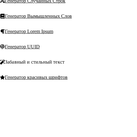
Генератор Случайных Строк
Генератор Вымышленных Слов
Генератор Lorem Ipsum
Генератор UUID
Забавный и стильный текст
Генератор красивых шрифтов
Генератор zalgo-текста
T
Text Machine
Генератор Текста Задом Наперед
Бесплатные, быстрые
текстовые инструмент
приоритетом
Перевёрнутый текст
конфиденциальности 
авторов, студентов,
маркетологов и