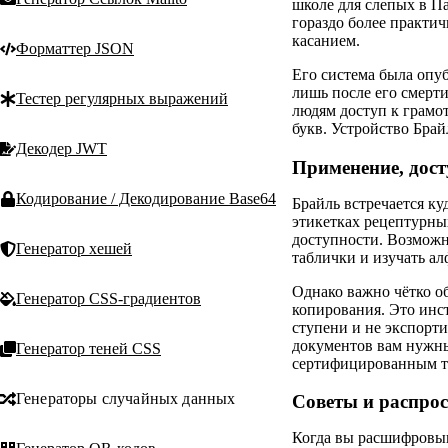
школе для слепых в Па
гораздо более практи
касанием.
Форматтер JSON
Его система была опуб
лишь после его смерти
Тестер регулярных выражений
людям доступ к грамот
букв. Устройство Брай
Декодер JWT
Применение, дост
Кодирование / Декодирование Base64
Брайль встречается ку
этикетках рецептурных
доступности. Возможн
Генератор хешей
таблички и изучать ал
Однако важно чётко о
Генератор CSS-градиентов
копирования. Это инст
ступени и не экспорт
документов вам нужны
Генератор теней CSS
сертифицированным т
Генераторы случайных данных
Советы и распро
Когда вы расшифровыва