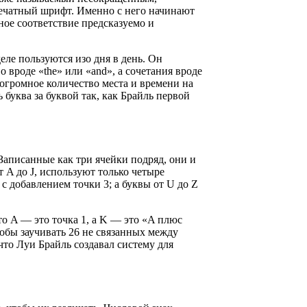
 печатный шрифт. Именно с него начинают
ное соответствие предсказуемо и
еле пользуются изо дня в день. Он
 вроде «the» или «and», а сочетания вроде
 огромное количество места и времени на
 буква за буквой так, как Брайль первой
. Записанные как три ячейки подряд, они и
 A до J, используют только четыре
ы с добавлением точки 3; а буквы от U до Z
то A — это точка 1, а K — это «A плюс
тобы заучивать 26 не связанных между
что Луи Брайль создавал систему для