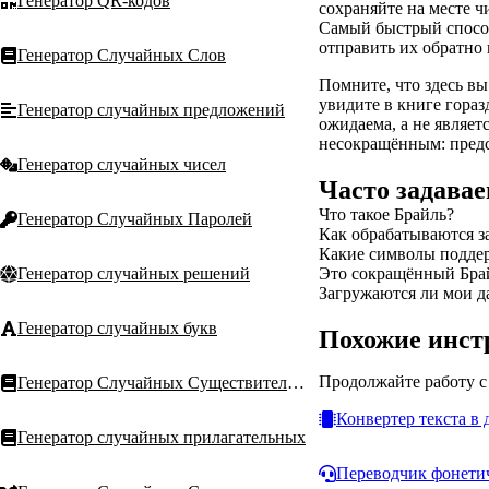
Генератор QR-кодов
сохраняйте на месте ч
Самый быстрый способ
отправить их обратно 
Генератор Случайных Слов
Помните, что здесь вы
увидите в книге гораз
Генератор случайных предложений
ожидаема, а не являет
несокращённым: предс
Генератор случайных чисел
Часто задава
Что такое Брайль?
Генератор Случайных Паролей
Как обрабатываются з
Какие символы подде
Генератор случайных решений
Это сокращённый Брай
Загружаются ли мои д
Генератор случайных букв
Похожие инс
Продолжайте работу 
Генератор Случайных Существительных
Конвертер текста в
Генератор случайных прилагательных