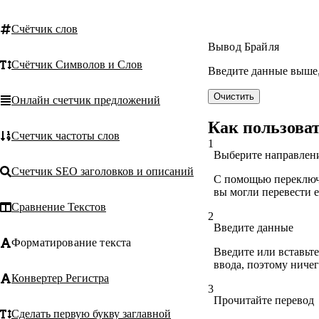
Счётчик слов
Вывод Брайля
Счётчик Символов и Слов
Введите данные выше, 
Очистить
Онлайн счетчик предложений
Как пользова
Счетчик частоты слов
1
Выберите направлен
Счетчик SEO заголовков и описаний
С помощью переключа
вы могли перевести е
Сравнение Текстов
2
Введите данные
Форматирование текста
Введите или вставьте
ввода, поэтому ничег
Конвертер Регистра
3
Прочитайте перевод
Сделать первую букву заглавной