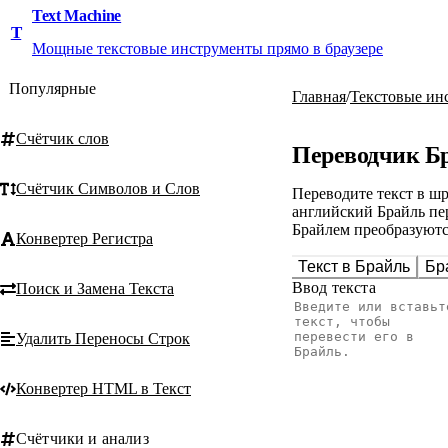
Text Machine
T
Мощные текстовые инструменты прямо в браузере
Популярные
Главная
/
Текстовые ин
Счётчик слов
Переводчик Б
Счётчик Символов и Слов
Переводите текст в шр
английский Брайль пе
Брайлем преобразуются
Конвертер Регистра
Текст в Брайль
Бр
Ввод текста
Поиск и Замена Текста
Удалить Переносы Строк
Конвертер HTML в Текст
Счётчики и анализ