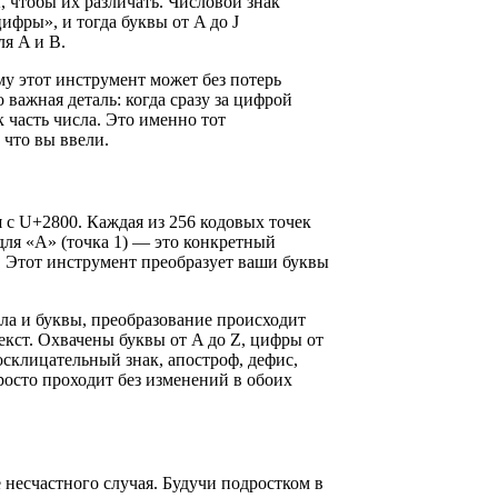
, чтобы их различать. Числовой знак
цифры», и тогда буквы от A до J
ля A и B.
му этот инструмент может без потерь
 важная деталь: когда сразу за цифрой
к часть числа. Это именно тот
 что вы ввели.
я с U+2800. Каждая из 256 кодовых точек
для «A» (точка 1) — это конкретный
т. Этот инструмент преобразует ваши буквы
ла и буквы, преобразование происходит
екст. Охвачены буквы от A до Z, цифры от
осклицательный знак, апостроф, дефис,
 просто проходит без изменений в обоих
е несчастного случая. Будучи подростком в