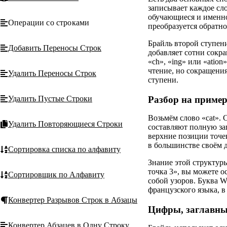
записывает каждое сл
обучающиеся и именно
Операции со строками
преобразуется обратно 
Брайль второй ступени
Добавить Переносы Строк
добавляет сотни сокра
«ch», «ing» или «atio
чтение, но сокращения
Удалить Переносы Строк
ступени.
Разбор на пример
Удалить Пустые Строки
Возьмём слово «cat». C
Удалить Повторяющиеся Строки
составляют полную зап
верхние позиции точек 
в большинстве своём д
Сортировка списка по алфавиту
Знание этой структуры
точка 3», вы можете о
Сортировщик по Алфавиту
собой узоров. Буква W
французского языка, в
Конвертер Разрывов Строк в Абзацы
Цифры, заглавны
Конвертер Абзацев в Одну Строку