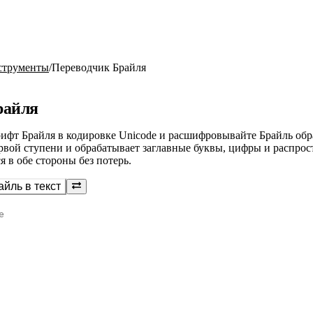
струменты
/
Переводчик Брайля
райля
ифт Брайля в кодировке Unicode и расшифровывайте Брайль обра
рвой ступени и обрабатывает заглавные буквы, цифры и распрост
 в обе стороны без потерь.
айль в текст