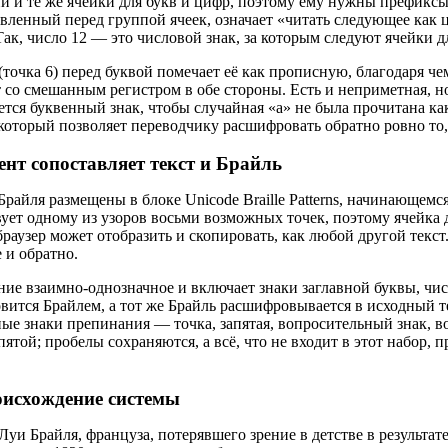
и и те же ячейки для букв и цифр, поэтому ему нужны префиксы
ставленный перед группой ячеек, означает «читать следующее как 
 Так, число 12 — это числовой знак, за которым следуют ячейки д
(точка 6) перед буквой помечает её как прописную, благодаря че
 со смешанным регистром в обе стороны. Есть и неприметная, но
яется буквенный знак, чтобы случайная «a» не была прочитана ка
который позволяет переводчику расшифровать обратно ровно то,
ент сопоставляет текст и Брайль
райля размещены в блоке Unicode Braille Patterns, начинающемс
вует одному из узоров восьми возможных точек, поэтому ячейка 
раузер может отобразить и скопировать, как любой другой текс
 и обратно.
ние взаимно-однозначное и включает знаки заглавной буквы, чис
новится Брайлем, а тот же Брайль расшифровывается в исходный т
ные знаки препинания — точка, запятая, вопросительный знак, в
апятой; пробелы сохраняются, а всё, что не входит в этот набор,
оисхождение системы
 Луи Брайля, француза, потерявшего зрение в детстве в результат