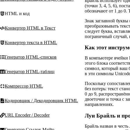
Брайль использует одн
(точки 3, 4, 5, 6), по
обозначают от 1 до 0.
HTML и код
Знак заглавной буквы 
преобразовывать текст
Конвертер HTML в Текст
следует буква, вставл
пограничный случай, 
Конвертер текста в HTML
Как этот инструм
Генератор HTML-списков
В компьютере ячейки Б
этого блока соответст
символ, который ваш б
Генератор HTML-таблиц
в эти символы Unicode
Поскольку сопоставле
Компрессор HTML
без потерь: текст ста
0 до 9, распространён
двоеточие и точка с з
Кодировщик / Декодировщик HTML
направлениях.
URL Encoder / Decoder
Луи Брайль и пр
Брайль назван в честь
Генератор Ссылок Mailto