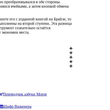
но преобразовывался в обе стороны.
имися ячейками, а затем кнопкой обмена
ните его с изданной книгой на Брайле, то
выполнены на второй ступени. Эта разница
трумент сознательно остаётся
е экономии места.
Переводчик азбуки Морзе
Шифр Виженера