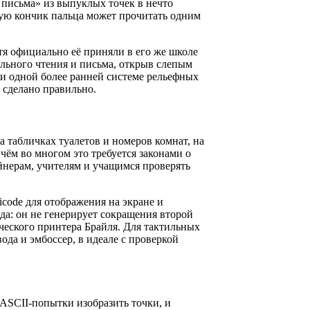
 письма» из выпуклых точек в нечто
рую кончик пальца может прочитать одним
тя официально её приняли в его же школе
ильного чтения и письма, открыв слепым
ни одной более ранней системе рельефных
о сделано правильно.
а табличках туалетов и номеров комнат, на
чём во многом это требуется законами о
йнерам, учителям и учащимся проверять
code для отображения на экране и
да: он не генерирует сокращения второй
ческого принтера Брайля. Для тактильных
да и эмбоссер, в идеале с проверкой
 ASCII-попытки изобразить точки, и