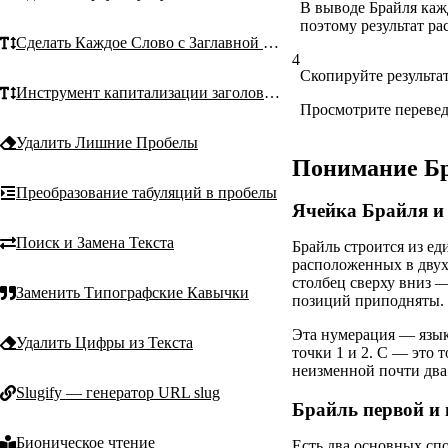
В выводе Брайля кажд
поэтому результат ра
Сделать Каждое Слово с Заглавной Буквы
4
Скопируйте результа
Инструмент капитализации заголовков
Просмотрите переведё
Удалить Лишние Пробелы
Понимание Бр
Преобразование табуляций в пробелы
Ячейка Брайля и 
Поиск и Замена Текста
Брайль строится из е
расположенных в двух 
столбец сверху вниз —
Заменить Типографские Кавычки
позиций приподняты.
Эта нумерация — язык
Удалить Цифры из Текста
точки 1 и 2. C — это 
неизменной почти два 
Slugify — генератор URL slug
Брайль первой и 
Бионическое чтение
Есть два основных сп