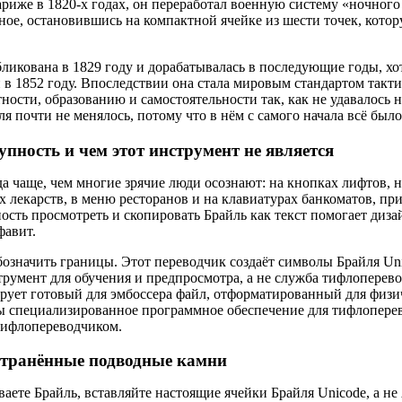
риже в 1820-х годах, он переработал военную систему «ночного
чное, остановившись на компактной ячейке из шести точек, кото
ликована в 1829 году и дорабатывалась в последующие годы, хо
 в 1852 году. Впоследствии она стала мировым стандартом такт
ности, образованию и самостоятельности так, как не удавалось 
ля почти не менялось, потому что в нём с самого начала всё был
упность и чем этот инструмент не является
да чаще, чем многие зрячие люди осознают: на кнопках лифтов, н
 лекарств, в меню ресторанов и на клавиатурах банкоматов, при
ость просмотреть и скопировать Брайль как текст помогает диза
фавит.
бозначить границы. Этот переводчик создаёт символы Брайля Uni
румент для обучения и предпросмотра, а не служба тифлоперево
ирует готовый для эмбоссера файл, отформатированный для физи
 специализированное программное обеспечение для тифлоперево
ифлопереводчиком.
странённые подводные камни
ете Брайль, вставляйте настоящие ячейки Брайля Unicode, а не