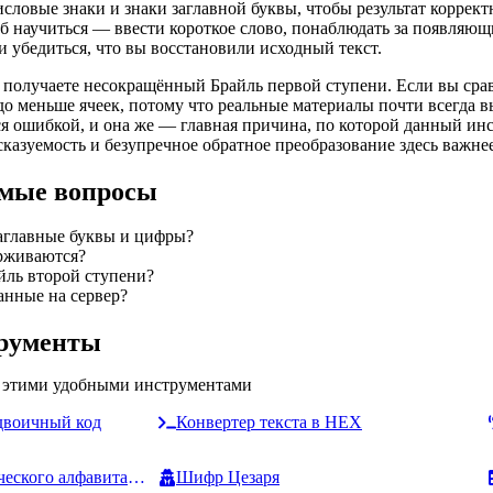
исловые знаки и знаки заглавной буквы, чтобы результат коррект
 научиться — ввести короткое слово, понаблюдать за появляющ
и убедиться, что вы восстановили исходный текст.
 получаете несокращённый Брайль первой ступени. Если вы срав
до меньше ячеек, потому что реальные материалы почти всегда 
ся ошибкой, и она же — главная причина, по которой данный инс
казуемость и безупречное обратное преобразование здесь важне
емые вопросы
аглавные буквы и цифры?
рживаются?
ль второй ступени?
анные на сервер?
трументы
с этими удобными инструментами
 двоичный код
Конвертер текста в HEX
Переводчик фонетического алфавита НАТО
Шифр Цезаря