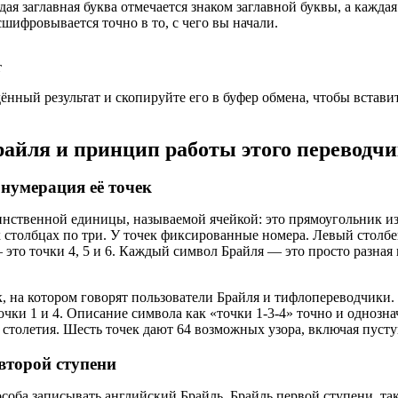
ая заглавная буква отмечается знаком заглавной буквы, а кажд
сшифровывается точно в то, с чего вы начали.
т
нный результат и скопируйте его в буфер обмена, чтобы встави
айля и принцип работы этого переводч
нумерация её точек
динственной единицы, называемой ячейкой: это прямоугольник из
столбцах по три. У точек фиксированные номера. Левый столбец
 это точки 4, 5 и 6. Каждый символ Брайля — это просто разная
, на котором говорят пользователи Брайля и тифлопереводчики. 
точки 1 и 4. Описание символа как «точки 1-3-4» точно и однозн
столетия. Шесть точек дают 64 возможных узора, включая пусту
второй ступени
особа записывать английский Брайль. Брайль первой ступени, 