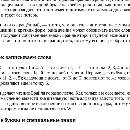
ово целиком — по одной букве на ячейку, ровно так, как пишет
 его производит этот инструмент, потому что взаимно-однознач
в текст без потерь.
, или сокращённый, — это то, чем опытные читатели на самом д
щений и кратких форм: одна ячейка может обозначать целое слово
n» получают собственные знаки. Брайль второй ступени экономит
 зависят от контекста и границ слов, поэтому его нельзя обратить
е: записываем слово
 — это точки 1 и 4, A — это точка 1, а T — это точки 2, 3, 4 и 5
ись этого слова Брайлем первой ступени. Первые десять букв, от
(1, 2, 4, 5); следующие десять, от K до T, повторяют те же узор
обавляют ещё и точку 6.
 делает чтение Брайля гораздо легче. Как только вы осознаёте, ч
смысленно вывести значительную часть алфавита вместо того, ч
 — единственное исключение из этого стройного узора, потому 
 котором тогда не использовалась W.
е буквы и специальные знаки