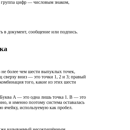
ая группа цифр — числовым знаком,
ть в документ, сообщение или подпись.
ика
 не более чем шести выпуклых точек,
 сверху вниз — это точки 1, 2 и 3; правый
 комбинация того, какие из этих шести
Буква A — это одна лишь точка 1. B — это
ачно, и именно поэтому система оставалась
ю ячейку, используемую как пробел.
также называемый несокращённым,