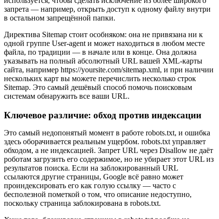
используется, чтобы сделать исключение из более широкого
запрета — например, открыть доступ к одному файлу внутри
в остальном запрещённой папки.
Директива Sitemap стоит особняком: она не привязана ни к
одной группе User-agent и может находиться в любом месте
файла, по традиции — в начале или в конце. Она должна
указывать на полный абсолютный URL вашей XML-карты
сайта, например https://yoursite.com/sitemap.xml, и при наличии
нескольких карт вы можете перечислить несколько строк
Sitemap. Это самый дешёвый способ помочь поисковым
системам обнаружить все ваши URL.
Ключевое различие: обход против индексации
Это самый недопонятый момент в работе robots.txt, и ошибка
здесь оборачивается реальным ущербом. robots.txt управляет
обходом, а не индексацией. Запрет URL через Disallow не даёт
роботам загрузить его содержимое, но не убирает этот URL из
результатов поиска. Если на заблокированный URL
ссылаются другие страницы, Google всё равно может
проиндексировать его как голую ссылку — часто с
бесполезной пометкой о том, что описание недоступно,
поскольку страница заблокирована в robots.txt.