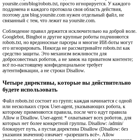
yoursite.com/blog/robots.txt, просто игнорируется. У каждого
поддомена и каждого протокола своя область действия,
поэтому для blog.yoursite.com нужен отдельный файл, не
связанный с тем, что лежит на yoursite.com.
Соблюдение правил держится исключительно на доброй воле.
Googlebot, Bingbot и другие крупные роботы подчиняются
robots.txt, но вредоносные парсеры и многие ИИ-боты могут
его игнорировать. Никогда не рассматривайте robots.txt как
средство защиты. Это механизм вежливости для
добросовестных роботов, а не замок на приватном контенте;
всё по-настоящему конфиденциальное требует
аутентификации, а не строки Disallow.
Четыре директивы, которые вы действительно
будете использовать
Файл robots.txt состоит из групп; каждая начинается с одной
или нескольких строк User-agent, указывающих робота, к
которому применяются правила, после чего идут правила
Allow и Disallow. User-agent: * охватывает всех роботов, для
которых нет более конкретной группы. Disallow: /admin/
блокирует путь, а пустая директива Disallow (Disallow: без
указания значения) означает «разрешить всё». Allow