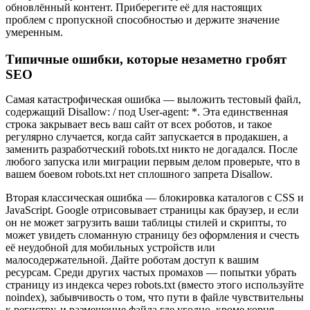
обновлённый контент. Приберегите её для настоящих
проблем с пропускной способностью и держите значение
умеренным.
Типичные ошибки, которые незаметно гробят
SEO
Самая катастрофическая ошибка — выложить тестовый файл,
содержащий Disallow: / под User-agent: *. Эта единственная
строка закрывает весь ваш сайт от всех роботов, и такое
регулярно случается, когда сайт запускается в продакшен, а
заменить разработческий robots.txt никто не догадался. После
любого запуска или миграции первым делом проверьте, что в
вашем боевом robots.txt нет сплошного запрета Disallow.
Вторая классическая ошибка — блокировка каталогов с CSS и
JavaScript. Google отрисовывает страницы как браузер, и если
он не может загрузить ваши таблицы стилей и скрипты, то
может увидеть сломанную страницу без оформления и счесть
её неудобной для мобильных устройств или
малосодержательной. Дайте роботам доступ к вашим
ресурсам. Среди других частых промахов — попытки убрать
страницу из индекса через robots.txt (вместо этого используйте
noindex), забывчивость о том, что пути в файле чувствительны
к регистру, и размещение файла где угодно, кроме корня