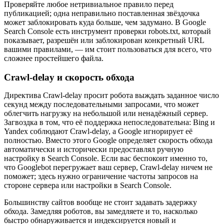
Проверяйте любое нетривиальное правило перед
публикацией; одна неправильно поставленная звёздочка
может заблокировать куда больше, чем задумано. В Google
Search Console есть инструмент проверки robots.txt, который
показывает, разрешён или заблокирован конкретный URL
вашими правилами, — им стоит пользоваться для всего, что
сложнее простейшего файла.
Crawl-delay и скорость обхода
Директива Crawl-delay просит робота выждать заданное число
секунд между последовательными запросами, что может
облегчить нагрузку на небольшой или ненадёжный сервер.
Загвоздка в том, что её поддержка непоследовательна: Bing и
Yandex соблюдают Crawl-delay, а Google игнорирует её
полностью. Вместо этого Google определяет скорость обхода
автоматически и исторически предоставлял ручную
настройку в Search Console. Если вас беспокоит именно то,
что Googlebot перегружает ваш сервер, Crawl-delay ничем не
поможет; здесь нужно ограничение частоты запросов на
стороне сервера или настройки в Search Console.
Большинству сайтов вообще не стоит задавать задержку
обхода. Замедляя роботов, вы замедляете и то, насколько
быстро обнаруживается и индексируется новый и