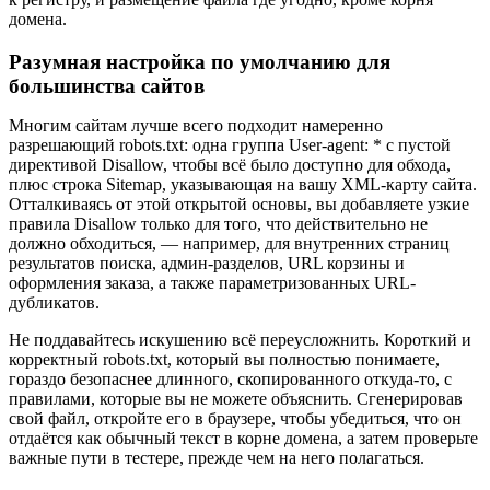
домена.
Разумная настройка по умолчанию для
большинства сайтов
Многим сайтам лучше всего подходит намеренно
разрешающий robots.txt: одна группа User-agent: * с пустой
директивой Disallow, чтобы всё было доступно для обхода,
плюс строка Sitemap, указывающая на вашу XML-карту сайта.
Отталкиваясь от этой открытой основы, вы добавляете узкие
правила Disallow только для того, что действительно не
должно обходиться, — например, для внутренних страниц
результатов поиска, админ-разделов, URL корзины и
оформления заказа, а также параметризованных URL-
дубликатов.
Не поддавайтесь искушению всё переусложнить. Короткий и
корректный robots.txt, который вы полностью понимаете,
гораздо безопаснее длинного, скопированного откуда-то, с
правилами, которые вы не можете объяснить. Сгенерировав
свой файл, откройте его в браузере, чтобы убедиться, что он
отдаётся как обычный текст в корне домена, а затем проверьте
важные пути в тестере, прежде чем на него полагаться.