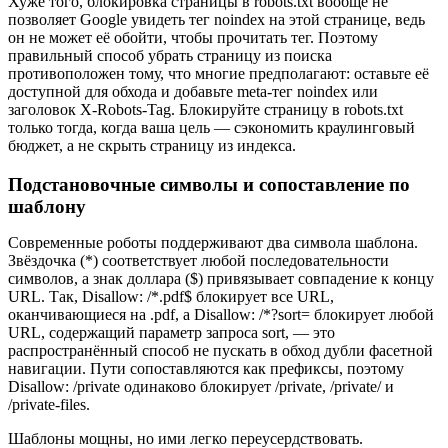
Хуже того, блокировка страницы в robots.txt вообще не
позволяет Google увидеть тег noindex на этой странице, ведь
он не может её обойти, чтобы прочитать тег. Поэтому
правильный способ убрать страницу из поиска
противоположен тому, что многие предполагают: оставьте её
доступной для обхода и добавьте meta-тег noindex или
заголовок X-Robots-Tag. Блокируйте страницу в robots.txt
только тогда, когда ваша цель — сэкономить краулинговый
бюджет, а не скрыть страницу из индекса.
Подстановочные символы и сопоставление по
шаблону
Современные роботы поддерживают два символа шаблона.
Звёздочка (*) соответствует любой последовательности
символов, а знак доллара ($) привязывает совпадение к концу
URL. Так, Disallow: /*.pdf$ блокирует все URL,
оканчивающиеся на .pdf, а Disallow: /*?sort= блокирует любой
URL, содержащий параметр запроса sort, — это
распространённый способ не пускать в обход дубли фасетной
навигации. Пути сопоставляются как префиксы, поэтому
Disallow: /private одинаково блокирует /private, /private/ и
/private-files.
Шаблоны мощны, но ими легко переусердствовать.