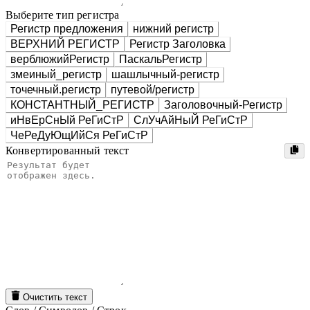
Выберите тип регистра
Регистр предложения
нижний регистр
ВЕРХНИЙ РЕГИСТР
Регистр Заголовка
верблюжийРегистр
ПаскальРегистр
змеиный_регистр
шашлычный-регистр
точечный.регистр
путевой/регистр
КОНСТАНТНЫЙ_РЕГИСТР
Заголовочный-Регистр
иНвЕрСнЫй РеГиСтР
СлУчАйНыЙ РеГиСтР
ЧеРеДуЮщИйСя РеГиСтР
Конвертированный текст
Очистить текст