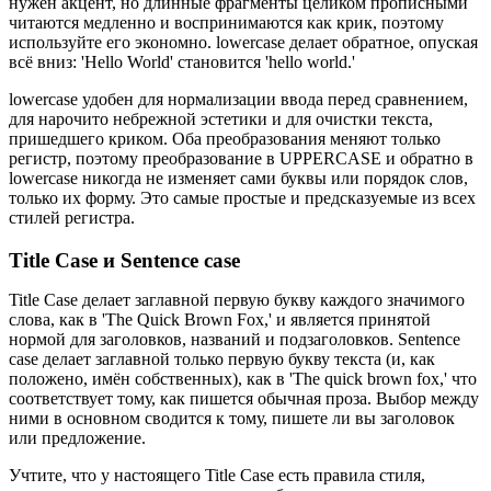
нужен акцент, но длинные фрагменты целиком прописными
читаются медленно и воспринимаются как крик, поэтому
используйте его экономно. lowercase делает обратное, опуская
всё вниз: 'Hello World' становится 'hello world.'
lowercase удобен для нормализации ввода перед сравнением,
для нарочито небрежной эстетики и для очистки текста,
пришедшего криком. Оба преобразования меняют только
регистр, поэтому преобразование в UPPERCASE и обратно в
lowercase никогда не изменяет сами буквы или порядок слов,
только их форму. Это самые простые и предсказуемые из всех
стилей регистра.
Title Case и Sentence case
Title Case делает заглавной первую букву каждого значимого
слова, как в 'The Quick Brown Fox,' и является принятой
нормой для заголовков, названий и подзаголовков. Sentence
case делает заглавной только первую букву текста (и, как
положено, имён собственных), как в 'The quick brown fox,' что
соответствует тому, как пишется обычная проза. Выбор между
ними в основном сводится к тому, пишете ли вы заголовок
или предложение.
Учтите, что у настоящего Title Case есть правила стиля,