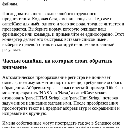
файлам.
Последовательность важнее любого отдельного
предпочтения. Кодовая база, смешивающая snake_case и
camelCase для имён одного и того же рода, труднее читается и
проверяется. Выберите норму, которую ожидает ваш
фреймворк или команда, и применяйте её единообразно. Этот
конвертер делает это быстрым: вставьте список имён,
выберите целевой стиль и скопируйте нормализованный
результат.
Частые ошибки, на которые стоит обратить
внимание
Автоматическое преобразование регистра не понимает
смысла, поэтому может испортить вещи, требующие особого
обращения. Аббревиатуры — классический пример: Title Case
может превратить 'NASA' в 'Nasa,' а camelCase может
отрисовать 'parseHTMLString' как 'parseHtmlString,' потеряв
задуманное написание заглавными. После преобразования
просмотрите текст на предмет аббревиатур и сокращений и
исправьте их вручную.
Имена собственные могут пострадать так же в Sentence case