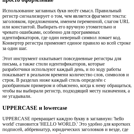
Использование заглавных букв несёт смысл. Правильный
регистр сигнализирует о том, чем является фрагмент текста:
заголовком, предложением, именем переменной, слагом URL
или константой. Выбирать его вручную утомительно и
чревато ошибками, особенно для программных
идентификаторов, где один неверный символ ломает код.
Конвертер регистра применяет единое правило ко всей строке
за один шаг.
Этот инструмент охватывает повседневные регистры для
письма, а также стили идентификаторов, которые
разработчики используют каждый день, и по ходу работы
показывает в реальном времени количество слов, символов и
строк. В разделах ниже каждый стиль определён с
разобранным примером и объяснено, когда к нему обращаться,
чтобы вы выбирали регистр, подходящий месту назначения, а
не угадывали.
UPPERCASE и lowercase
UPPERCASE превращает каждую букву в заглавную: 'hello
world' становится 'HELLO WORLD.' Это удобно для коротких
подписей, аббревиатур, юридических заголовков и везде, где