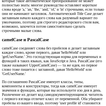
которые такое автоматическое преобразование не может
полностью знать: многие руководства оставляют короткие
слова вроде 'a,' 'an,' 'the,' 'and,' 'of,' и 'in' строчными, если только
они не начинают заголовок. Автоматический Title Case делает
заглавным начало каждого слова как разумный вариант по
умолчанию, поэтому для строгого редакторского стиля вам,
возможно, захочется потом самостоятельно сделать
строчными малые слова.
camelCase и PascalCase
camelCase соединяет слова без пробелов и делает заглавным
каждое слово, кроме первого, давая 'helloWorld' или
'getUserName.' Это господствующая норма для переменных и
функций в таких языках, как JavaScript и Java. PascalCase (его
также называют UpperCamelCase) — та же идея, но первое
слово тоже пишется с заглавной, давая 'HelloWorld' или
'GetUserName.'
По соглашению PascalCase именует классы, типы,
компоненты и конструкторы, тогда как camelCase именует
значения и функции, которые вы используете изо дня в день.
Различение их делает код самодокументирующимся: читатель
с первого взгляда отличит класс от переменной. Оба убирают
пробелы из вашего ввода, поэтому 'user profile id' становится