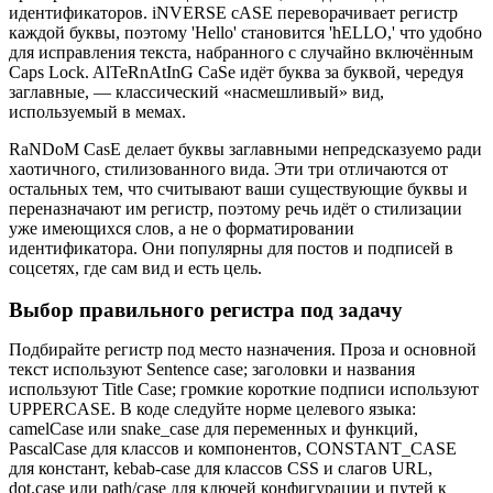
идентификаторов. iNVERSE cASE переворачивает регистр
каждой буквы, поэтому 'Hello' становится 'hELLO,' что удобно
для исправления текста, набранного с случайно включённым
Caps Lock. AlTeRnAtInG CaSe идёт буква за буквой, чередуя
заглавные, — классический «насмешливый» вид,
используемый в мемах.
RaNDoM CasE делает буквы заглавными непредсказуемо ради
хаотичного, стилизованного вида. Эти три отличаются от
остальных тем, что считывают ваши существующие буквы и
переназначают им регистр, поэтому речь идёт о стилизации
уже имеющихся слов, а не о форматировании
идентификатора. Они популярны для постов и подписей в
соцсетях, где сам вид и есть цель.
Выбор правильного регистра под задачу
Подбирайте регистр под место назначения. Проза и основной
текст используют Sentence case; заголовки и названия
используют Title Case; громкие короткие подписи используют
UPPERCASE. В коде следуйте норме целевого языка:
camelCase или snake_case для переменных и функций,
PascalCase для классов и компонентов, CONSTANT_CASE
для констант, kebab-case для классов CSS и слагов URL,
dot.case или path/case для ключей конфигурации и путей к