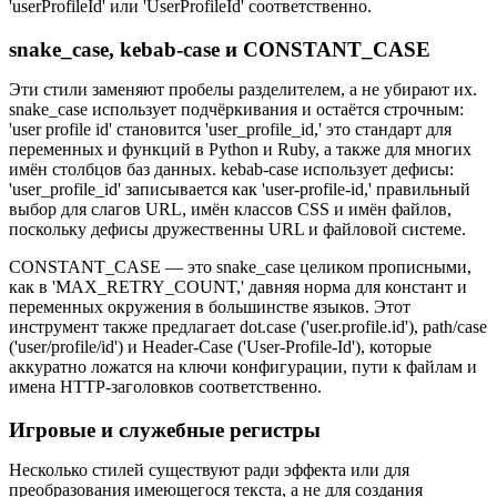
'userProfileId' или 'UserProfileId' соответственно.
snake_case, kebab-case и CONSTANT_CASE
Эти стили заменяют пробелы разделителем, а не убирают их.
snake_case использует подчёркивания и остаётся строчным:
'user profile id' становится 'user_profile_id,' это стандарт для
переменных и функций в Python и Ruby, а также для многих
имён столбцов баз данных. kebab-case использует дефисы:
'user_profile_id' записывается как 'user-profile-id,' правильный
выбор для слагов URL, имён классов CSS и имён файлов,
поскольку дефисы дружественны URL и файловой системе.
CONSTANT_CASE — это snake_case целиком прописными,
как в 'MAX_RETRY_COUNT,' давняя норма для констант и
переменных окружения в большинстве языков. Этот
инструмент также предлагает dot.case ('user.profile.id'), path/case
('user/profile/id') и Header-Case ('User-Profile-Id'), которые
аккуратно ложатся на ключи конфигурации, пути к файлам и
имена HTTP-заголовков соответственно.
Игровые и служебные регистры
Несколько стилей существуют ради эффекта или для
преобразования имеющегося текста, а не для создания