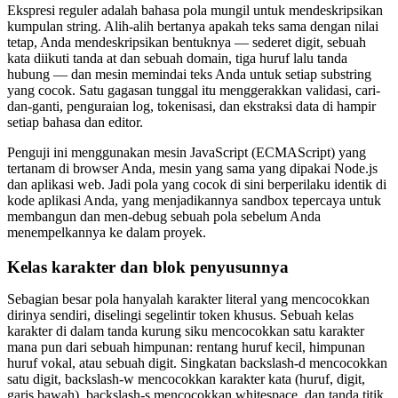
Ekspresi reguler adalah bahasa pola mungil untuk mendeskripsikan
kumpulan string. Alih-alih bertanya apakah teks sama dengan nilai
tetap, Anda mendeskripsikan bentuknya — sederet digit, sebuah
kata diikuti tanda at dan sebuah domain, tiga huruf lalu tanda
hubung — dan mesin memindai teks Anda untuk setiap substring
yang cocok. Satu gagasan tunggal itu menggerakkan validasi, cari-
dan-ganti, penguraian log, tokenisasi, dan ekstraksi data di hampir
setiap bahasa dan editor.
Penguji ini menggunakan mesin JavaScript (ECMAScript) yang
tertanam di browser Anda, mesin yang sama yang dipakai Node.js
dan aplikasi web. Jadi pola yang cocok di sini berperilaku identik di
kode aplikasi Anda, yang menjadikannya sandbox tepercaya untuk
membangun dan men-debug sebuah pola sebelum Anda
menempelkannya ke dalam proyek.
Kelas karakter dan blok penyusunnya
Sebagian besar pola hanyalah karakter literal yang mencocokkan
dirinya sendiri, diselingi segelintir token khusus. Sebuah kelas
karakter di dalam tanda kurung siku mencocokkan satu karakter
mana pun dari sebuah himpunan: rentang huruf kecil, himpunan
huruf vokal, atau sebuah digit. Singkatan backslash-d mencocokkan
satu digit, backslash-w mencocokkan karakter kata (huruf, digit,
garis bawah), backslash-s mencocokkan whitespace, dan tanda titik