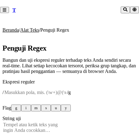
T
Beranda
/
Alat Teks
/
Penguji Regex
Penguji Regex
Bangun dan uji ekspresi reguler terhadap teks Anda sendiri secara
real-time. Lihat setiap kecocokan tersorot, periksa grup tangkap, dan
pratinjau hasil penggantian — semuanya di browser Anda.
Ekspresi reguler
/
/
g
Flag
g
i
m
s
u
y
String uji