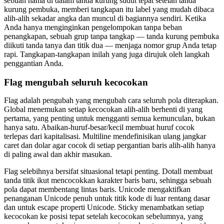
sebuah nama di dalam tanda kurung sudut tepat setelah tanda
kurung pembuka, memberi tangkapan itu label yang mudah dibaca
alih-alih sekadar angka dan muncul di bagiannya sendiri. Ketika
Anda hanya menginginkan pengelompokan tanpa beban
penangkapan, sebuah grup tanpa tangkap — tanda kurung pembuka
diikuti tanda tanya dan titik dua — menjaga nomor grup Anda tetap
rapi. Tangkapan-tangkapan inilah yang juga dirujuk oleh langkah
penggantian Anda.
Flag mengubah seluruh kecocokan
Flag adalah pengubah yang mengubah cara seluruh pola diterapkan.
Global menemukan setiap kecocokan alih-alih berhenti di yang
pertama, yang penting untuk mengganti semua kemunculan, bukan
hanya satu. Abaikan-huruf-besar/kecil membuat huruf cocok
terlepas dari kapitalisasi. Multiline mendefinisikan ulang jangkar
caret dan dolar agar cocok di setiap pergantian baris alih-alih hanya
di paling awal dan akhir masukan.
Flag selebihnya bersifat situasional tetapi penting. Dotall membuat
tanda titik ikut mencocokkan karakter baris baru, sehingga sebuah
pola dapat membentang lintas baris. Unicode mengaktifkan
penanganan Unicode penuh untuk titik kode di luar rentang dasar
dan untuk escape properti Unicode. Sticky menambatkan setiap
kecocokan ke posisi tepat setelah kecocokan sebelumnya, yang