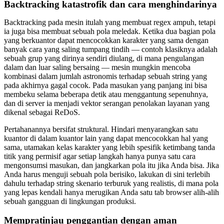
Backtracking katastrofik dan cara menghindarinya
Backtracking pada mesin itulah yang membuat regex ampuh, tetapi
ia juga bisa membuat sebuah pola meledak. Ketika dua bagian pola
yang berkuantor dapat mencocokkan karakter yang sama dengan
banyak cara yang saling tumpang tindih — contoh klasiknya adalah
sebuah grup yang dirinya sendiri diulang, di mana pengulangan
dalam dan luar saling bersaing — mesin mungkin mencoba
kombinasi dalam jumlah astronomis terhadap sebuah string yang
pada akhirnya gagal cocok. Pada masukan yang panjang ini bisa
membeku selama beberapa detik atau menggantung sepenuhnya,
dan di server ia menjadi vektor serangan penolakan layanan yang
dikenal sebagai ReDoS.
Pertahanannya bersifat struktural. Hindari menyarangkan satu
kuantor di dalam kuantor lain yang dapat mencocokkan hal yang
sama, utamakan kelas karakter yang lebih spesifik ketimbang tanda
titik yang permisif agar setiap langkah hanya punya satu cara
mengonsumsi masukan, dan jangkarkan pola itu jika Anda bisa. Jika
Anda harus menguji sebuah pola berisiko, lakukan di sini terlebih
dahulu terhadap string skenario terburuk yang realistis, di mana pola
yang lepas kendali hanya merugikan Anda satu tab browser alih-alih
sebuah gangguan di lingkungan produksi.
Mempratinjau penggantian dengan aman