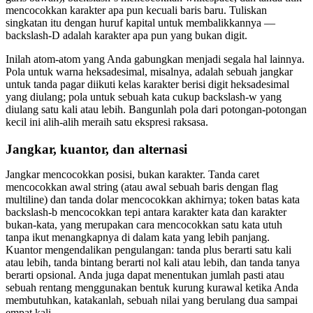
mencocokkan karakter apa pun kecuali baris baru. Tuliskan
singkatan itu dengan huruf kapital untuk membalikkannya —
backslash-D adalah karakter apa pun yang bukan digit.
Inilah atom-atom yang Anda gabungkan menjadi segala hal lainnya.
Pola untuk warna heksadesimal, misalnya, adalah sebuah jangkar
untuk tanda pagar diikuti kelas karakter berisi digit heksadesimal
yang diulang; pola untuk sebuah kata cukup backslash-w yang
diulang satu kali atau lebih. Bangunlah pola dari potongan-potongan
kecil ini alih-alih meraih satu ekspresi raksasa.
Jangkar, kuantor, dan alternasi
Jangkar mencocokkan posisi, bukan karakter. Tanda caret
mencocokkan awal string (atau awal sebuah baris dengan flag
multiline) dan tanda dolar mencocokkan akhirnya; token batas kata
backslash-b mencocokkan tepi antara karakter kata dan karakter
bukan-kata, yang merupakan cara mencocokkan satu kata utuh
tanpa ikut menangkapnya di dalam kata yang lebih panjang.
Kuantor mengendalikan pengulangan: tanda plus berarti satu kali
atau lebih, tanda bintang berarti nol kali atau lebih, dan tanda tanya
berarti opsional. Anda juga dapat menentukan jumlah pasti atau
sebuah rentang menggunakan bentuk kurung kurawal ketika Anda
membutuhkan, katakanlah, sebuah nilai yang berulang dua sampai
empat kali.