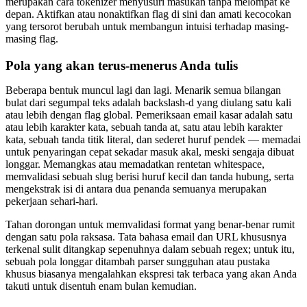
merupakan cara tokenizer menyusuri masukan tanpa melompat ke
depan. Aktifkan atau nonaktifkan flag di sini dan amati kecocokan
yang tersorot berubah untuk membangun intuisi terhadap masing-
masing flag.
Pola yang akan terus-menerus Anda tulis
Beberapa bentuk muncul lagi dan lagi. Menarik semua bilangan
bulat dari segumpal teks adalah backslash-d yang diulang satu kali
atau lebih dengan flag global. Pemeriksaan email kasar adalah satu
atau lebih karakter kata, sebuah tanda at, satu atau lebih karakter
kata, sebuah tanda titik literal, dan sederet huruf pendek — memadai
untuk penyaringan cepat sekadar masuk akal, meski sengaja dibuat
longgar. Memangkas atau memadatkan rentetan whitespace,
memvalidasi sebuah slug berisi huruf kecil dan tanda hubung, serta
mengekstrak isi di antara dua penanda semuanya merupakan
pekerjaan sehari-hari.
Tahan dorongan untuk memvalidasi format yang benar-benar rumit
dengan satu pola raksasa. Tata bahasa email dan URL khususnya
terkenal sulit ditangkap sepenuhnya dalam sebuah regex; untuk itu,
sebuah pola longgar ditambah parser sungguhan atau pustaka
khusus biasanya mengalahkan ekspresi tak terbaca yang akan Anda
takuti untuk disentuh enam bulan kemudian.