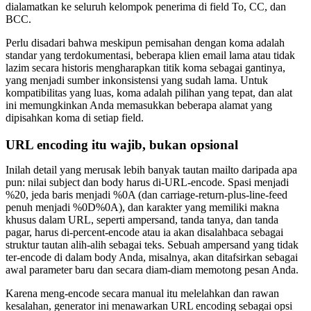
dialamatkan ke seluruh kelompok penerima di field To, CC, dan
BCC.
Perlu disadari bahwa meskipun pemisahan dengan koma adalah
standar yang terdokumentasi, beberapa klien email lama atau tidak
lazim secara historis mengharapkan titik koma sebagai gantinya,
yang menjadi sumber inkonsistensi yang sudah lama. Untuk
kompatibilitas yang luas, koma adalah pilihan yang tepat, dan alat
ini memungkinkan Anda memasukkan beberapa alamat yang
dipisahkan koma di setiap field.
URL encoding itu wajib, bukan opsional
Inilah detail yang merusak lebih banyak tautan mailto daripada apa
pun: nilai subject dan body harus di-URL-encode. Spasi menjadi
%20, jeda baris menjadi %0A (dan carriage-return-plus-line-feed
penuh menjadi %0D%0A), dan karakter yang memiliki makna
khusus dalam URL, seperti ampersand, tanda tanya, dan tanda
pagar, harus di-percent-encode atau ia akan disalahbaca sebagai
struktur tautan alih-alih sebagai teks. Sebuah ampersand yang tidak
ter-encode di dalam body Anda, misalnya, akan ditafsirkan sebagai
awal parameter baru dan secara diam-diam memotong pesan Anda.
Karena meng-encode secara manual itu melelahkan dan rawan
kesalahan, generator ini menawarkan URL encoding sebagai opsi