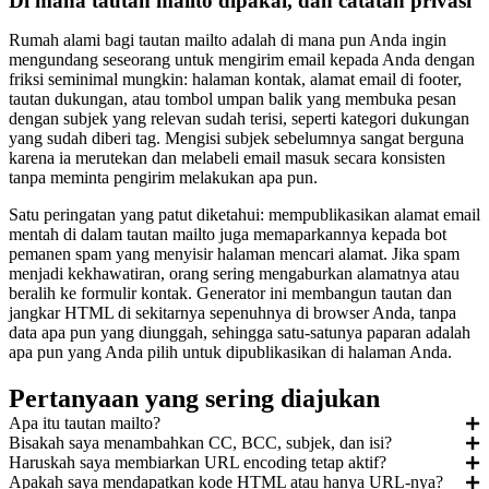
Di mana tautan mailto dipakai, dan catatan privasi
Rumah alami bagi tautan mailto adalah di mana pun Anda ingin
mengundang seseorang untuk mengirim email kepada Anda dengan
friksi seminimal mungkin: halaman kontak, alamat email di footer,
tautan dukungan, atau tombol umpan balik yang membuka pesan
dengan subjek yang relevan sudah terisi, seperti kategori dukungan
yang sudah diberi tag. Mengisi subjek sebelumnya sangat berguna
karena ia merutekan dan melabeli email masuk secara konsisten
tanpa meminta pengirim melakukan apa pun.
Satu peringatan yang patut diketahui: mempublikasikan alamat email
mentah di dalam tautan mailto juga memaparkannya kepada bot
pemanen spam yang menyisir halaman mencari alamat. Jika spam
menjadi kekhawatiran, orang sering mengaburkan alamatnya atau
beralih ke formulir kontak. Generator ini membangun tautan dan
jangkar HTML di sekitarnya sepenuhnya di browser Anda, tanpa
data apa pun yang diunggah, sehingga satu-satunya paparan adalah
apa pun yang Anda pilih untuk dipublikasikan di halaman Anda.
Pertanyaan yang sering diajukan
Apa itu tautan mailto?
Bisakah saya menambahkan CC, BCC, subjek, dan isi?
Haruskah saya membiarkan URL encoding tetap aktif?
Apakah saya mendapatkan kode HTML atau hanya URL-nya?