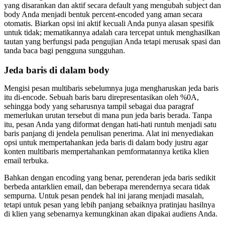
yang disarankan dan aktif secara default yang mengubah subject dan
body Anda menjadi bentuk percent-encoded yang aman secara
otomatis. Biarkan opsi ini aktif kecuali Anda punya alasan spesifik
untuk tidak; mematikannya adalah cara tercepat untuk menghasilkan
tautan yang berfungsi pada pengujian Anda tetapi merusak spasi dan
tanda baca bagi pengguna sungguhan.
Jeda baris di dalam body
Mengisi pesan multibaris sebelumnya juga mengharuskan jeda baris
itu di-encode. Sebuah baris baru direpresentasikan oleh %0A,
sehingga body yang seharusnya tampil sebagai dua paragraf
memerlukan urutan tersebut di mana pun jeda baris berada. Tanpa
itu, pesan Anda yang diformat dengan hati-hati runtuh menjadi satu
baris panjang di jendela penulisan penerima. Alat ini menyediakan
opsi untuk mempertahankan jeda baris di dalam body justru agar
konten multibaris mempertahankan pemformatannya ketika klien
email terbuka.
Bahkan dengan encoding yang benar, perenderan jeda baris sedikit
berbeda antarklien email, dan beberapa merendernya secara tidak
sempurna. Untuk pesan pendek hal ini jarang menjadi masalah,
tetapi untuk pesan yang lebih panjang sebaiknya pratinjau hasilnya
di klien yang sebenarnya kemungkinan akan dipakai audiens Anda.