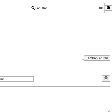
Cari alat…
⌘K
1
Tambah Aturan
r