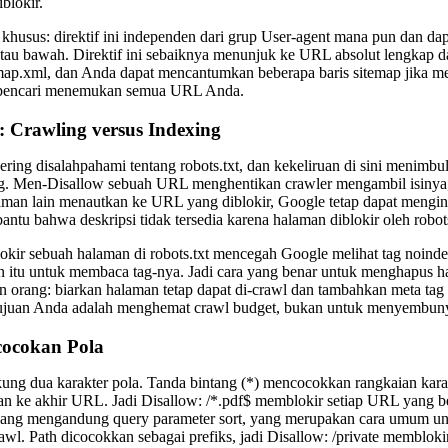
blokir.
t khusus: direktif ini independen dari grup User-agent mana pun dan da
 atau bawah. Direktif ini sebaiknya menunjuk ke URL absolut lengkap 
emap.xml, dan Anda dapat mencantumkan beberapa baris sitemap jika memi
pencari menemukan semua URL Anda.
: Crawling versus Indexing
sering disalahpahami tentang robots.txt, dan kekeliruan di sini menimbu
g. Men-Disallow sebuah URL menghentikan crawler mengambil isinya, 
laman lain menautkan ke URL yang diblokir, Google tetap dapat mengind
bantu bahwa deskripsi tidak tersedia karena halaman diblokir oleh robots
okir sebuah halaman di robots.txt mencegah Google melihat tag noinde
 itu untuk membaca tag-nya. Jadi cara yang benar untuk menghapus hal
 orang: biarkan halaman tetap dapat di-crawl dan tambahkan meta tag
 tujuan Anda adalah menghemat crawl budget, bukan untuk menyembuny
cocokan Pola
g dua karakter pola. Tanda bintang (*) mencocokkan rangkaian karakt
ke akhir URL. Jadi Disallow: /*.pdf$ memblokir setiap URL yang ber
ang mengandung query parameter sort, yang merupakan cara umum unt
awl. Path dicocokkan sebagai prefiks, jadi Disallow: /private memblokir /p