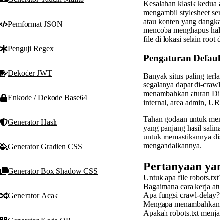
Kesalahan klasik kedua 
mengambil stylesheet ser
atau konten yang dangka
Pemformat JSON
mencoba menghapus halam
file di lokasi selain root
Penguji Regex
Pengaturan Defaul
Dekoder JWT
Banyak situs paling terl
segalanya dapat di-craw
menambahkan aturan Disa
Enkode / Dekode Base64
internal, area admin, U
Tahan godaan untuk memb
Generator Hash
yang panjang hasil salin
untuk memastikannya disa
mengandalkannya.
Generator Gradien CSS
Pertanyaan yan
Generator Box Shadow CSS
Untuk apa file robots.txt
Bagaimana cara kerja at
Apa fungsi crawl-delay?
Generator Acak
Mengapa menambahkan b
Apakah robots.txt menja