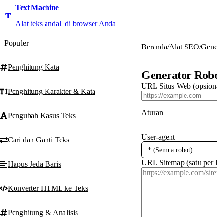
Text Machine
T
Alat teks andal, di browser Anda
Populer
Beranda
/
Alat SEO
/
Gener
Penghitung Kata
Generator Robo
URL Situs Web (opsion
Penghitung Karakter & Kata
Aturan
Pengubah Kasus Teks
User-agent
Cari dan Ganti Teks
URL Sitemap (satu per b
Hapus Jeda Baris
Konverter HTML ke Teks
Penghitung & Analisis