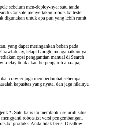
epele sebelum men-deploy-nya; satu tanda
arch Console menyertakan robots.txt tester
ak digunakan untuk apa pun yang lebih rumit
utan, yang dapat meringankan beban pada
i Crawl-delay, tetapi Google mengabaikannya
ediakan opsi penggantian manual di Search
wl-delay tidak akan berpengaruh apa-apa;
ambat crawler juga memperlambat seberapa
asalah kapasitas yang nyata, dan jaga nilainya
nt: *. Satu baris itu memblokir seluruh situs
ang mengganti robots.txt versi pengembangan.
ots.txt produksi Anda tidak berisi Disallow