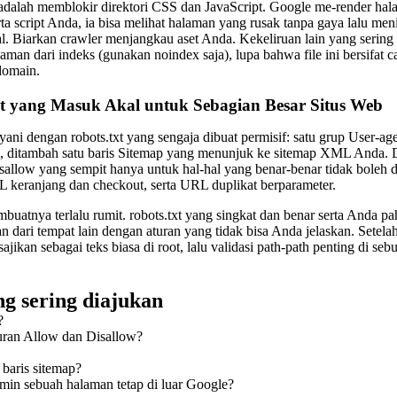
adalah memblokir direktori CSS dan JavaScript. Google me-render halam
ta script Anda, ia bisa melihat halaman yang rusak tanpa gaya lalu me
l. Biarkan crawler menjangkau aset Anda. Kekeliruan lain yang sering
an dari indeks (gunakan noindex saja), lupa bahwa file ini bersifat 
 domain.
t yang Masuk Akal untuk Sebagian Besar Situs Web
ayani dengan robots.txt yang sengaja dibuat permisif: satu grup User-
l, ditambah satu baris Sitemap yang menunjuk ke sitemap XML Anda. Da
llow yang sempit hanya untuk hal-hal yang benar-benar tidak boleh di-
RL keranjang dan checkout, serta URL duplikat berparameter.
uatnya terlalu rumit. robots.txt yang singkat dan benar serta Anda p
an dari tempat lain dengan aturan yang tidak bisa Anda jelaskan. Setela
jikan sebagai teks biasa di root, lalu validasi path-path penting di seb
g sering diajukan
?
uran Allow dan Disallow?
aris sitemap?
min sebuah halaman tetap di luar Google?