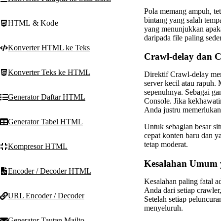
Pola memang ampuh, teta
bintang yang salah temp
HTML & Kode
yang menunjukkan apakah
daripada file paling sede
Konverter HTML ke Teks
Crawl-delay dan C
Konverter Teks ke HTML
Direktif Crawl-delay me
server kecil atau rapuh
sepenuhnya. Sebagai gan
Generator Daftar HTML
Console. Jika kekhawati
Anda justru memerlukan r
Generator Tabel HTML
Untuk sebagian besar si
cepat konten baru dan ya
tetap moderat.
Kompresor HTML
Kesalahan Umum 
Encoder / Decoder HTML
Kesalahan paling fatal a
Anda dari setiap crawler
URL Encoder / Decoder
Setelah setiap peluncura
menyeluruh.
Generator Tautan Mailto