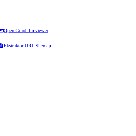
Open Graph Previewer
Ekstraktor URL Sitemap
Operasi Baris
HTML & Kode
Tambahkan Baris Baru
Konverter HTML ke Teks