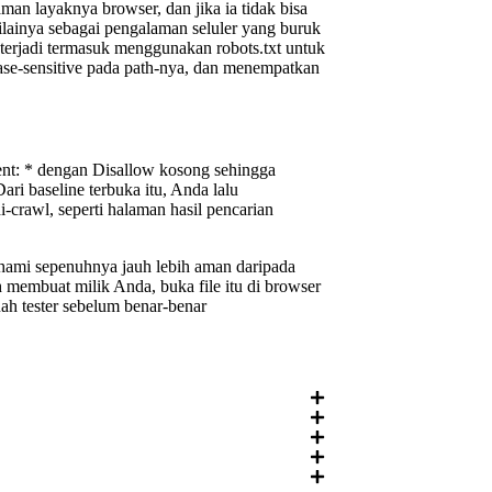
an layaknya browser, dan jika ia tidak bisa
nilainya sebagai pengalaman seluler yang buruk
 terjadi termasuk menggunakan robots.txt untuk
case-sensitive pada path-nya, dan menempatkan
agent: * dengan Disallow kosong sehingga
ri baseline terbuka itu, Anda lalu
crawl, seperti halaman hasil pencarian
ahami sepenuhnya jauh lebih aman daripada
h membuat milik Anda, buka file itu di browser
uah tester sebelum benar-benar