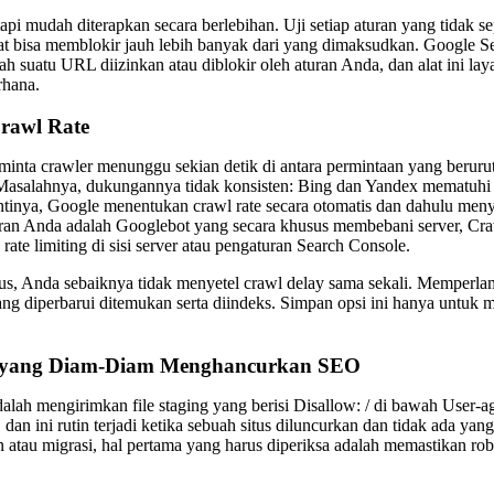
pi mudah diterapkan secara berlebihan. Uji setiap aturan yang tidak s
at bisa memblokir jauh lebih banyak dari yang dimaksudkan. Google Se
 suatu URL diizinkan atau diblokir oleh aturan Anda, dan alat ini lay
rhana.
rawl Rate
minta crawler menunggu sekian detik di antara permintaan yang berur
. Masalahnya, dukungannya tidak konsisten: Bing dan Yandex mematuh
tinya, Google menentukan crawl rate secara otomatis dan dahulu meny
ran Anda adalah Googlebot yang secara khusus membebani server, Cra
ate limiting di sisi server atau pengaturan Search Console.
tus, Anda sebaiknya tidak menyetel crawl delay sama sekali. Memperl
ng diperbarui ditemukan serta diindeks. Simpan opsi ini hanya untuk m
yang Diam-Diam Menghancurkan SEO
dalah mengirimkan file staging yang berisi Disallow: / di bawah User-age
, dan ini rutin terjadi ketika sebuah situs diluncurkan dan tidak ada y
n atau migrasi, hal pertama yang harus diperiksa adalah memastikan rob