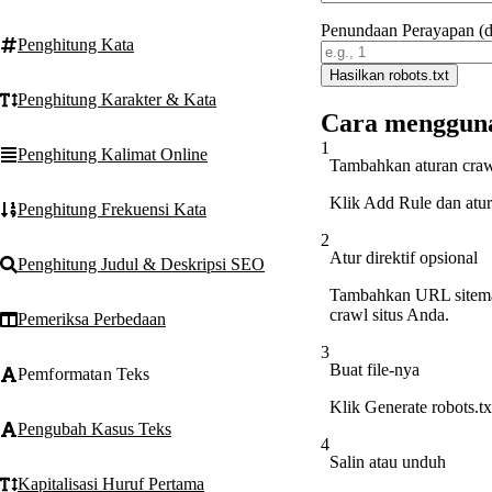
Penundaan Perayapan (d
Penghitung Kata
Hasilkan robots.txt
Penghitung Karakter & Kata
Cara mengguna
1
Penghitung Kalimat Online
Tambahkan aturan cra
Klik Add Rule dan atur
Penghitung Frekuensi Kata
2
Atur direktif opsional
Penghitung Judul & Deskripsi SEO
Tambahkan URL sitemap
crawl situs Anda.
Pemeriksa Perbedaan
3
Buat file-nya
Pemformatan Teks
Klik Generate robots.t
Pengubah Kasus Teks
4
Salin atau unduh
Kapitalisasi Huruf Pertama