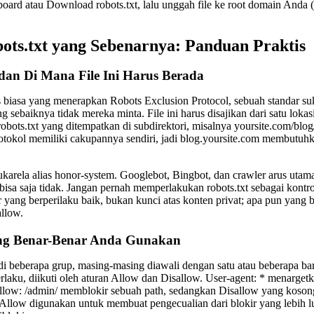
ard atau Download robots.txt, lalu unggah file ke root domain Anda (y
ots.txt yang Sebenarnya: Panduan Praktis
 dan Di Mana File Ini Harus Berada
teks biasa yang menerapkan Robots Exclusion Protocol, sebuah standar 
g sebaiknya tidak mereka minta. File ini harus disajikan dari satu lokas
robots.txt yang ditempatkan di subdirektori, misalnya yoursite.com/blog/
tokol memiliki cakupannya sendiri, jadi blog.yoursite.com membutuhkan 
karela alias honor-system. Googlebot, Bingbot, dan crawler arus utama 
bisa saja tidak. Jangan pernah memperlakukan robots.txt sebagai kontr
yang berperilaku baik, bukan kunci atas konten privat; apa pun yang b
allow.
ang Benar-Benar Anda Gunakan
adi beberapa grup, masing-masing diawali dengan satu atau beberapa b
erlaku, diikuti oleh aturan Allow dan Disallow. User-agent: * menarget
sallow: /admin/ memblokir sebuah path, sedangkan Disallow yang kosong
Allow digunakan untuk membuat pengecualian dari blokir yang lebih lu