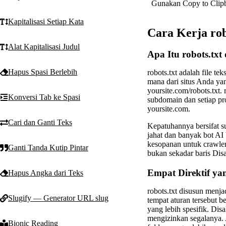
Gunakan Copy to Clipbo
Kapitalisasi Setiap Kata
Cara Kerja rob
Alat Kapitalisasi Judul
Apa Itu robots.txt
Hapus Spasi Berlebih
robots.txt adalah file 
mana dari situs Anda yan
yoursite.com/robots.txt. 
Konversi Tab ke Spasi
subdomain dan setiap pro
yoursite.com.
Cari dan Ganti Teks
Kepatuhannya bersifat su
jahat dan banyak bot AI 
kesopanan untuk crawler 
Ganti Tanda Kutip Pintar
bukan sekadar baris Dis
Empat Direktif y
Hapus Angka dari Teks
robots.txt disusun menj
Slugify — Generator URL slug
tempat aturan tersebut b
yang lebih spesifik. Di
mengizinkan segalanya. 
Bionic Reading