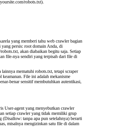
oursite.com/robots.txt).
sukarela yang memberi tahu web crawler bagian
i yang persis: root domain Anda, di
robots.txt, akan diabaikan begitu saja. Setiap
file-nya sendiri yang terpisah dari file di
lainnya mematuhi robots.txt, tetapi scraper
ol keamanan. File ini adalah mekanisme
enar-benar sensitif membutuhkan autentikasi,
aris User-agent yang menyebutkan crawler
kan setiap crawler yang tidak memiliki grup
 (Disallow: tanpa apa pun setelahnya) berarti
as, misalnya mengizinkan satu file di dalam