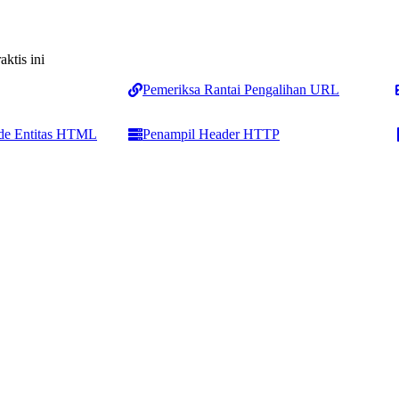
aktis ini
Pemeriksa Rantai Pengalihan URL
de Entitas HTML
Penampil Header HTTP
Penghitung & Analisis
Pemformatan Teks
Penghitung Kata
Pengubah Kasus Teks