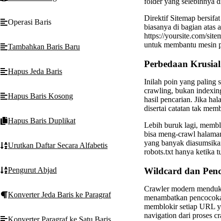
folder yang selebihnya di
Direktif Sitemap bersifa
Operasi Baris
biasanya di bagian atas
https://yoursite.com/sit
untuk membantu mesin 
Tambahkan Baris Baru
Perbedaan Krusial
Hapus Jeda Baris
Inilah poin yang paling 
crawling, bukan indexin
Hapus Baris Kosong
hasil pencarian. Jika ha
disertai catatan tak mem
Hapus Baris Duplikat
Lebih buruk lagi, membl
bisa meng-crawl halaman
yang banyak diasumsikan
Urutkan Daftar Secara Alfabetis
robots.txt hanya ketika
Wildcard dan Pen
Pengurut Abjad
Crawler modern mendukun
Konverter Jeda Baris ke Paragraf
menambatkan pencocokan 
memblokir setiap URL y
navigation dari proses cr
Konverter Paragraf ke Satu Baris