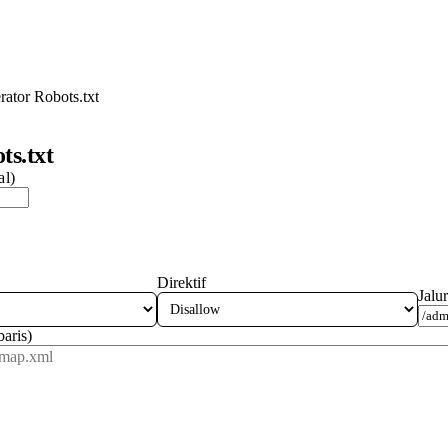
ator Robots.txt
ts.txt
al)
Direktif
Jalu
aris)