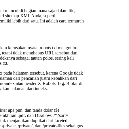
pat muncul di bagian mana saja dalam file,
dari sitemap XML Anda, seperti
liki lebih dari satu. Ini adalah cara termurah
lkan kerusakan nyata. robots.txt mengontrol
tetapi tidak menghapus URL tersebut dari
eksnya sebagai tautan polos, sering kali
.txt.
x pada halaman tersebut, karena Google tidak
aman dari pencarian justru kebalikan dari
 noindex atau header X-Robots-Tag. Blokir di
ikan halaman dari indeks.
er apa pun, dan tanda dolar ($)
akhiran .pdf, dan Disallow: /*?sort=
uk menjauhkan duplikat dari faceted
rivate, /private/, dan /private-files sekaligus.