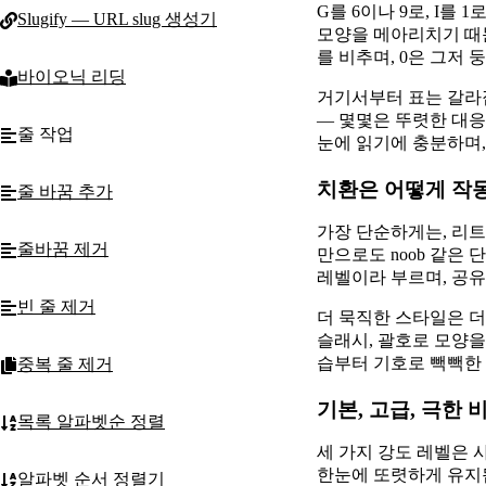
G를 6이나 9로, I를 
Slugify — URL slug 생성기
모양을 메아리치기 때문
를 비추며, 0은 그저 
바이오닉 리딩
거기서부터 표는 갈라집니
— 몇몇은 뚜렷한 대응
줄 작업
눈에 읽기에 충분하며,
치환은 어떻게 작
줄 바꿈 추가
가장 단순하게는, 리트스피
줄바꿈 제거
만으로도 noob 같은 
레벨이라 부르며, 공
빈 줄 제거
더 묵직한 스타일은 더
슬래시, 괄호로 모양을
습부터 기호로 빽빽한 
중복 줄 제거
기본, 고급, 극한 
목록 알파벳순 정렬
세 가지 강도 레벨은 사실
한눈에 또렷하게 유지됩니
알파벳 순서 정렬기