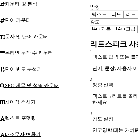
카운터 및 분석
방향
텍스트→리트
리트
단어 카운터
강도
l4ck
기본
14ck
고급
문자 및 단어 카운터
리트스피크 사
1
온라인 문장 수 카운터
텍스트 입력 또는 붙
단어, 문장, 사용자
단어 빈도 분석기
2
방향 선택
SEO 제목 및 설명 카운터
텍스트→리트를 골라 
차이점 검사기
하세요.
3
텍스트 포맷팅
강도 설정
인코딩할 때는 가벼운
대소문자 변환기