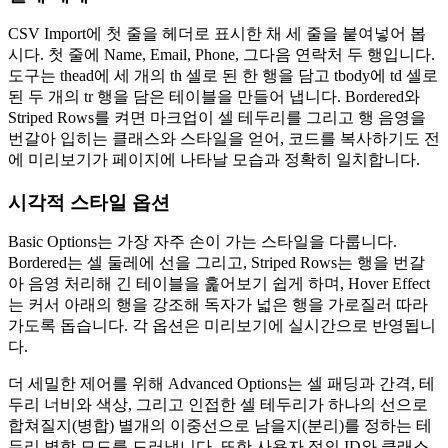
CSV Import에 첫 줄을 헤더로 표시한 채 세 줄을 붙여넣어 봅
시다. 첫 줄에 Name, Email, Phone, 그다음 연락처 두 행입니다.
도구는 thead에 세 개의 th 셀로 된 한 행을 담고 tbody에 td 셀로
된 두 개의 tr 행을 담은 테이블을 만들어 냅니다. Bordered와
Striped Rows를 켜면 마크업이 셀 테두리를 그리고 행 음영을
번갈아 입히는 클래스와 스타일을 얻어, 코드를 복사하기도 전
에 미리보기가 페이지에 나타날 모습과 정확히 일치합니다.
시각적 스타일 옵션
Basic Options는 가장 자주 손이 가는 스타일을 다룹니다.
Bordered는 셀 둘레에 선을 그리고, Striped Rows는 행을 번갈
아 음영 처리해 긴 테이블을 훑어보기 쉽게 하며, Hover Effect
는 커서 아래의 행을 강조해 독자가 넓은 행을 가로질러 따라
가도록 돕습니다. 각 옵션은 미리보기에 실시간으로 반영됩니
다.
더 세밀한 제어를 위해 Advanced Options는 셀 패딩과 간격, 테
두리 너비와 색상, 그리고 인접한 셀 테두리가 하나의 선으로
합쳐질지(병합) 별개의 이중선으로 남을지(분리)를 정하는 테
두리 병합 모드를 드러냅니다. 또한 사용자 정의 ID와 클래스