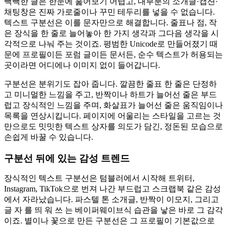
빽빽한 글은 한눈에 훑어보기 어렵고, 대부분의 소개글·캡션·
채팅창은 진짜 가로줄이나 꾸민 테두리를 넣을 수 없습니다.
텍스트 구분선은 이를 문자만으로 해결합니다. 줄표나 점, 작
은 장식을 한 줄로 늘어놓아 한 가지 생각과 그다음 생각을 시
각적으로 나눠 주는 것이죠. 평범한 Unicode로 만들어졌기 때
문에 프로필이든 포럼 글이든 문서든, 순수 텍스트가 허용되는
곳이라면 어디에나 이미지 없이 들어갑니다.
구분선은 분위기도 잡아 줍니다. 깔끔한 줄표 한 줄은 단정하
고 미니멀한 느낌을 주고, 반짝이나 하트가 늘어선 줄은 부드
럽고 장식적인 느낌을 주며, 화살표가 늘어선 줄은 움직임이나
목록을 연상시킵니다. 페이지에 어울리는 스타일을 고르는 것
만으로도 밋밋한 텍스트 상자를 의도가 담긴, 정돈된 모습으로
손쉽게 바꿀 수 있습니다.
구분선 뒤에 있는 감성 트렌드
장식적인 텍스트 구분선은 텀블러에서 시작해 트위터,
Instagram, TikTok으로 번져 나간 부드럽고 스크랩북 같은 감성
에서 자라났습니다. 파스텔 톤 소개글, 반짝이 이모지, 그리고
글 자 를 띄 워 쓰 는 베이퍼웨이브식 습관을 낳은 바로 그 감각
이죠. 별이나 꽃으로 만든 구분선은 그 프로필이 기본값으로